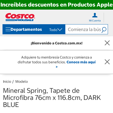
Increíbles descuentos en Productos Apple
Ir
Ir
directo
directo
Mi Cuenta
al
al
contenido
menú
Departamentos
Todo
de
navegación
¡Bienvenido a Costco.com.mx!
Adquiere tu membresía Costco y comienza a
disfrutar todos sus beneficios.
Conoce más aquí
>
Inicio
Modelo
Mineral Spring, Tapete de
Microfibra 76cm x 116.8cm, DARK
BLUE