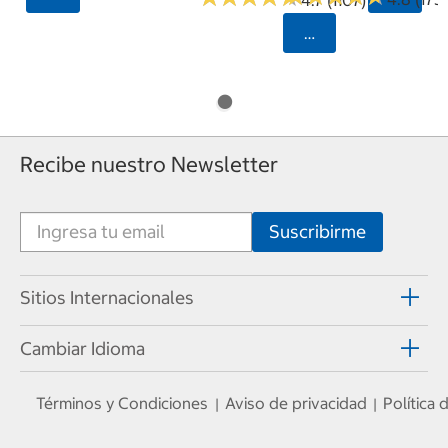
4.7 (1107)
Seleccionar Código
Recibe nuestro Newsletter
Sitios Internacionales
Cambiar Idioma
Términos y Condiciones
Aviso de privacidad
Política
|
|