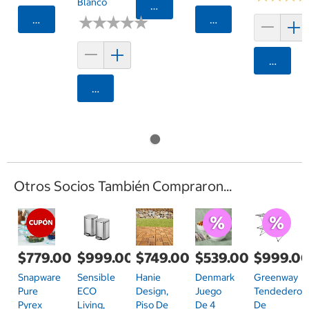
Blanco
Agregar
Agregar
★
★
★
★
★
★
★
★
★
★
Agregar
Agrega
Agregar
Otros Socios También Compraron...
$779.00
$999.00
$749.00
$539.00
$999.0
Snapware
Sensible
Hanie
Denmark
Greenway
Pure
ECO
Design,
Juego
Tendedero
Pyrex
Living,
Piso De
De 4
De