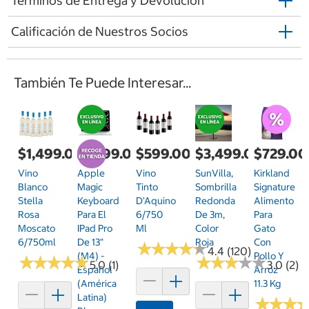
Términos de Entrega y Devolución
Calificación de Nuestros Socios
También Te Puede Interesar...
$1,499.00
$7,799.00
$599.00
$3,499.00
$729.00
Vino
Apple
Vino
SunVilla,
Kirkland
Blanco
Magic
Tinto
Sombrilla
Signature
Stella
Keyboard
D'Aquino
Redonda
Alimento
Rosa
Para El
6/750
De 3m,
Para
Moscato
IPad Pro
Ml
Color
Gato
6/750ml
De 13"
Roja
Con
★
★
★
★
★
★
★
★
★
★
4.4 (120)
(M4) -
Pollo Y
★
★
★
★
★
★
★
★
★
★
★
★
★
★
★
★
★
★
★
★
5.0 (1)
3.0 (2)
Español
Arroz
(América
11.3 Kg
Latina)
★
★
★
★
★
★