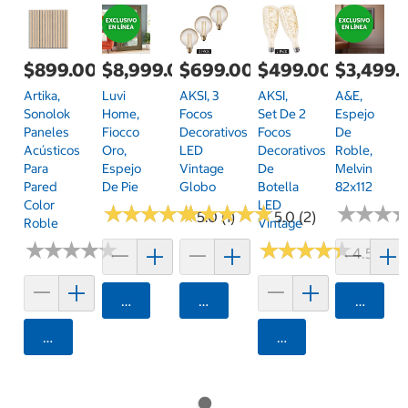
$899.00
$8,999.00
$699.00
$499.00
$3,499.
Artika,
Luvi
AKSI, 3
AKSI,
A&E,
Sonolok
Home,
Focos
Set De 2
Espejo
Paneles
Fiocco
Decorativos
Focos
De
Acústicos
Oro,
LED
Decorativos
Roble,
Para
Espejo
Vintage
De
Melvin
Pared
De Pie
Globo
Botella
82x112
Color
LED
★
★
★
★
★
★
★
★
★
★
★
★
★
★
★
★
★
★
★
★
★
★
★
★
★
★
5.0 (1)
5.0 (2)
Roble
Vintage
★
★
★
★
★
★
★
★
★
★
★
★
★
★
★
★
★
★
★
★
4.5 (4)
Agregar
Agregar
Agrega
Agregar
Agregar