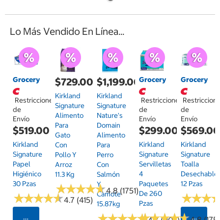
Lo Más Vendido En Línea...
Grocery
Grocery
Grocery
$729.00
$1,199.00
Kirkland
Kirkland
Restricciones
Restricciones
Restriccion
Signature
Signature
de
de
de
Alimento
Nature's
Envío
Envío
Envío
Para
Domain
$519.00
$299.00
$569.0
Gato
Alimento
Kirkland
Kirkland
Kirkland
Con
Para
Signature
Signature
Signature
Pollo Y
Perro
Papel
Servilletas
Toalla
Arroz
Con
Higiénico
4
Desechable
11.3 Kg
Salmón
30 Pzas
Paquetes
12 Pzas
Y
★
★
★
★
★
★
★
★
★
★
4.8 (1751)
De 260
Camote
★
★
★
★
★
★
★
★
★
★
★
★
★
★
★
★
4.7 (415)
Pzas
15.87kg
★
★
★
★
★
★
★
★
★
★
★
★
★
★
★
★
★
★
★
★
Seleccionar Código Postal
Selecci
4.8 (175)