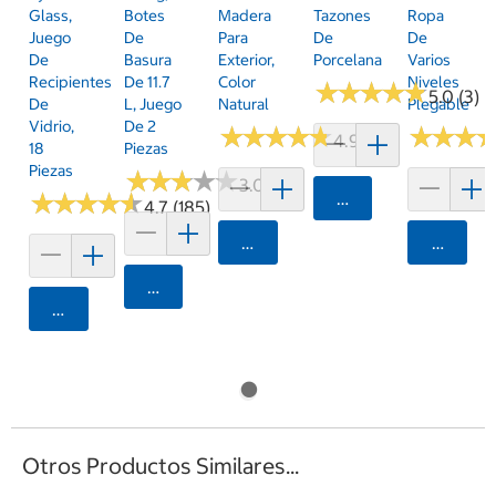
Glass,
Botes
Madera
Tazones
Ropa
Juego
De
Para
De
De
De
Basura
Exterior,
Porcelana
Varios
Recipientes
De 11.7
Color
Niveles
★
★
★
★
★
★
★
★
★
★
5.0 (3)
De
L, Juego
Natural
Plegable
Vidrio,
De 2
★
★
★
★
★
★
★
★
★
★
★
★
★
★
★
★
4.9 (26)
18
Piezas
Piezas
★
★
★
★
★
★
★
★
★
★
3.0 (1)
★
★
★
★
★
★
★
★
★
★
Agregar
4.7 (185)
Agregar
Agrega
Agregar
Agregar
Otros Productos Similares...