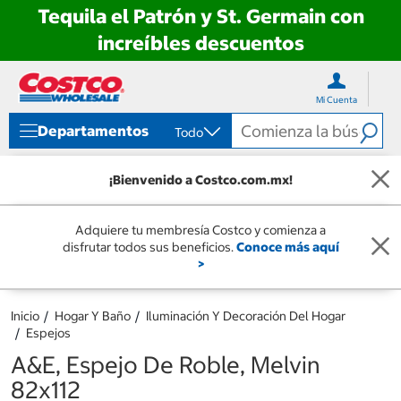
Tequila el Patrón y St. Germain con
increíbles descuentos
Ir
Ir
directo
directo
Mi Cuenta
al
al
contenido
menú
Departamentos
Todo
de
navegación
¡Bienvenido a Costco.com.mx!
Adquiere tu membresía Costco y comienza a
disfrutar todos sus beneficios.
Conoce más aquí
>
Inicio
Hogar Y Baño
Iluminación Y Decoración Del Hogar
Espejos
A&E, Espejo De Roble, Melvin
82x112