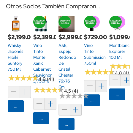
Otros Socios También Compraron...
$2,199.00
$2,399.00
$2,999.00
$729.00
$1,099.
Whisky
Vino
A&E,
Vino
Montblanc
Japonés
Tinto
Espejo
Tinto
Explorer
Hibiki
Monte
Redondo
Submission
100 Ml
Suntory
Xanic
De
750ml
★
★
★
★
★
★
750 Ml
Cabernet
Cristal
★
★
★
★
★
★
★
★
★
★
4.8 (4)
Sauvignon
Chester
★
★
★
★
★
★
★
★
★
★
4.9 (41)
3/750ml
76x76
Cm
★
★
★
★
★
★
★
★
★
★
4.5 (4)
★
★
★
★
★
★
★
★
★
★
Agrega
Agregar
Agregar
Agregar
Agregar