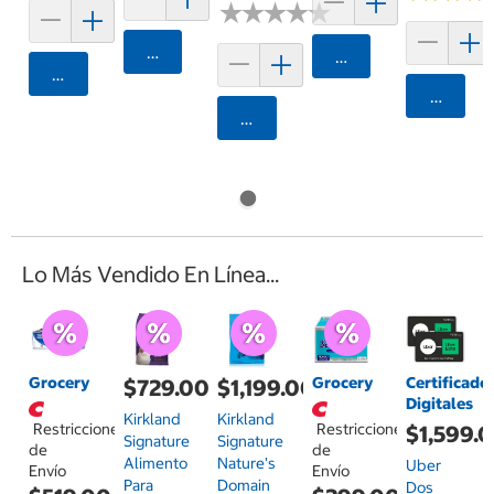
★
★
★
★
★
★
★
★
★
★
Agregar
Agregar
Agregar
Agrega
Agregar
Lo Más Vendido En Línea...
Grocery
Grocery
Certificado
$729.00
$1,199.00
Digitales
Kirkland
Kirkland
Restricciones
Restricciones
$1,599.
Signature
Signature
de
de
Alimento
Nature's
Uber
Envío
Envío
Para
Domain
Dos