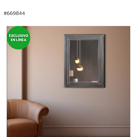
#
669844