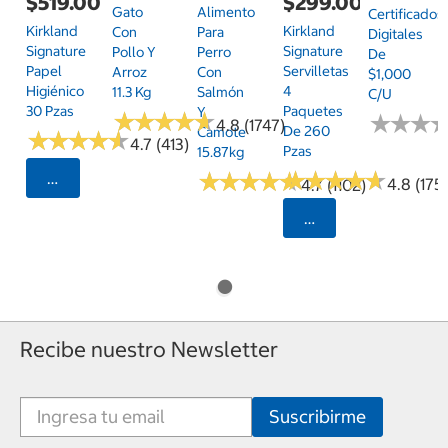
$519.00
$299.00
Gato
Alimento
Certificados
Kirkland
Kirkland
Con
Para
Digitales
Signature
Signature
Pollo Y
Perro
De
Papel
Servilletas
Arroz
Con
$1,000
Higiénico
4
11.3 Kg
Salmón
C/u
30 Pzas
Paquetes
Y
★
★
★
★
★
★
★
★
★
★
★
★
★
★
★
★
4.8 (1747)
De 260
Camote
★
★
★
★
★
★
★
★
★
★
4.7 (413)
Pzas
15.87kg
★
★
★
★
★
★
★
★
★
★
★
★
★
★
★
★
★
★
★
★
Seleccionar Código Postal
4.8 (175)
4.7 (1102)
Seleccionar Código
Recibe nuestro Newsletter