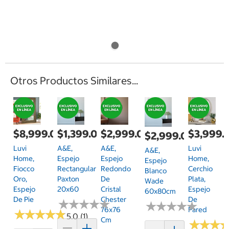
Otros Productos Similares...
$8,999.00
$1,399.00
$2,999.00
$3,999.
$2,999.00
Luvi
A&E,
A&E,
Luvi
A&E,
Home,
Espejo
Espejo
Home,
Espejo
Fiocco
Rectangular
Redondo
Cerchio
Blanco
Oro,
Paxton
De
Plata,
Wade
Espejo
20x60
Cristal
Espejo
60x80cm
De Pie
Chester
De
★
★
★
★
★
★
★
★
★
★
★
★
★
★
★
★
★
★
★
★
76x76
Pared
★
★
★
★
★
★
★
★
★
★
5.0 (1)
Cm
★
★
★
★
★
★