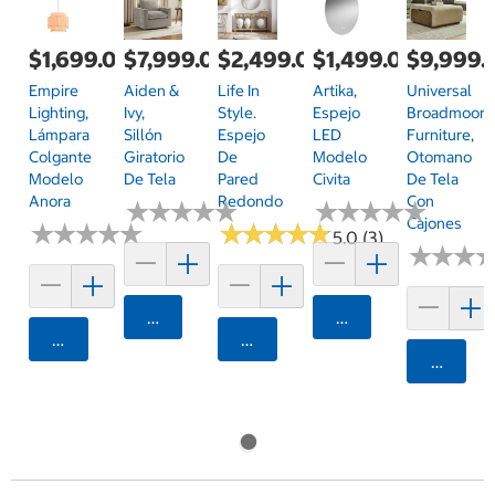
$1,699.00
$7,999.00
$2,499.00
$1,499.00
$9,999.
Empire
Aiden &
Life In
Artika,
Universal
Lighting,
Ivy,
Style.
Espejo
Broadmoore
Lámpara
Sillón
Espejo
LED
Furniture,
Colgante
Giratorio
De
Modelo
Otomano
Modelo
De Tela
Pared
Civita
De Tela
Anora
Redondo
Con
★
★
★
★
★
★
★
★
★
★
★
★
★
★
★
★
★
★
★
★
Cajones
★
★
★
★
★
★
★
★
★
★
★
★
★
★
★
★
★
★
★
★
5.0 (3)
★
★
★
★
★
★
Agregar
Agregar
Agregar
Agregar
Agrega