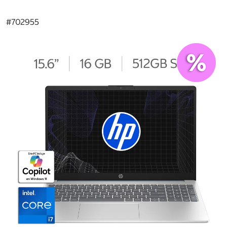
#
702955