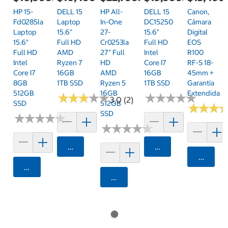
HP 15-
DELL 15
HP All-
DELL 15
Canon,
Fd0285la
Laptop
In-One
DC15250
Cámara
Laptop
15.6"
27-
15.6"
Digital
15.6"
Full HD
Cr0253la
Full HD
EOS
Full HD
AMD
27" Full
Intel
R100
Intel
Ryzen 7
HD
Core I7
RF-S 18-
Core I7
16GB
AMD
16GB
45mm +
8GB
1TB SSD
Ryzen 5
1TB SSD
Garantía
512GB
16GB
Extendida
★
★
★
★
★
★
★
★
★
★
★
★
★
★
★
★
★
★
★
★
3.0 (2)
SSD
512GB
★
★
★
★
★
★
SSD
★
★
★
★
★
★
★
★
★
★
★
★
★
★
★
★
★
★
★
★
Agregar
Agregar
Agrega
Agregar
Agregar