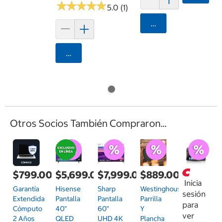
★
★
★
★
★
★
★
★
★
★
5.0 (1)
Agregar
Agregar
Otros Socios También Compraron...
$799.00
$5,699.00
$7,999.00
$889.00
Inicia
Garantía
Hisense
Sharp
Westinghouse,
sesión
Extendida
Pantalla
Pantalla
Parrilla
para
Cómputo
40"
60"
Y
ver
2 Años
QLED
UHD 4K
Plancha