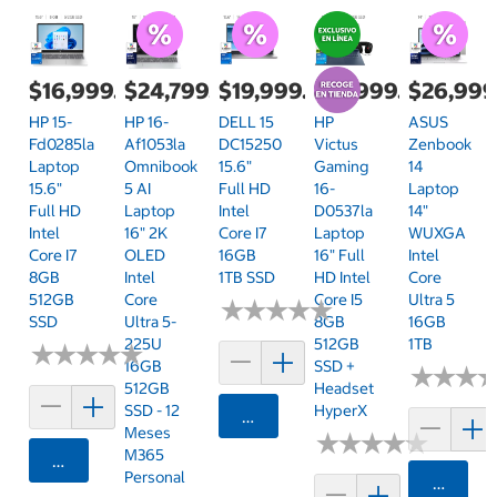
$16,999.00
$24,799.00
$19,999.00
$19,999.00
$26,999
HP 15-
HP 16-
DELL 15
HP
ASUS
Fd0285la
Af1053la
DC15250
Victus
Zenbook
Laptop
Omnibook
15.6"
Gaming
14
15.6"
5 AI
Full HD
16-
Laptop
Full HD
Laptop
Intel
D0537la
14"
Intel
16" 2K
Core I7
Laptop
WUXGA
Core I7
OLED
16GB
16" Full
Intel
8GB
Intel
1TB SSD
HD Intel
Core
512GB
Core
Core I5
Ultra 5
★
★
★
★
★
★
★
★
★
★
SSD
Ultra 5-
8GB
16GB
225U
512GB
1TB
★
★
★
★
★
★
★
★
★
★
16GB
SSD +
★
★
★
★
★
★
512GB
Headset
SSD - 12
HyperX
Agregar
Meses
★
★
★
★
★
★
★
★
★
★
M365
Agregar
Personal
Agrega