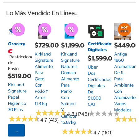
Lo Más Vendido En Línea...
Grocery
Certificados
$729.00
$1,199.00
$449.0
Digitales
Kirkland
Kirkland
Antiga
Restricciones
$1,599.00
Signature
Signature
1860
de
Alimento
Nature's
Aromatizant
Uber
Envío
Para
Domain
De 1L
Dos
$519.00
Gato
Alimento
Para
Certificados
Kirkland
Con
Para
Ambiente
Digitales
Signature
Pollo Y
Perro
Con
De
Papel
Arroz
Con
Atomizador,
$1,000
Higiénico
11.3 Kg
Salmón
Varios
C/u
30 Pzas
Y
Modelos
★
★
★
★
★
★
★
★
★
★
★
★
★
★
★
★
★
★
★
★
4.8 (1746)
Camote
★
★
★
★
★
★
★
★
★
★
★
★
★
★
★
★
4.7 (413)
15.87kg
★
★
★
★
★
★
★
★
★
★
Seleccionar Código Postal
4.7 (1101)