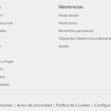
s
Membresías
r?
Iniciar Sesión
Sucursal
Hazte Socio
ales
Beneficios para Socios
Tarjeta de Crédito Costco Banam
o
Ayuda
 y Hogar
ón
tos
ndidas
iciones
Aviso de privacidad
Política de Cookies
Configur
|
|
|