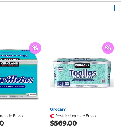
Ce
$
Ub
$1
Grocery
ones de Envío
Restricciones de Envío
00
$569.00