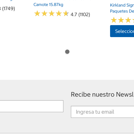
Camote 15.87kg
Kirkland Sig
8 (1749)
Paquetes De
★
★
★
★
★
★
★
★
★
★
4.7 (1102)
★
★
★
★
★
★
Seleccio
Recibe nuestro Newsl