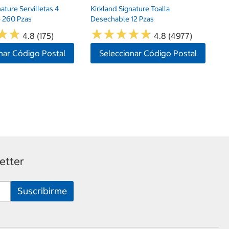
nature Servilletas 4
Kirkland Signature Toalla
 260 Pzas
Desechable 12 Pzas
★
★
★
★
★
★
★
★
★
★
★
★
★
★
4.8 (175)
4.8 (4977)
nar Código Postal
Seleccionar Código Postal
etter