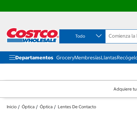
Ir
Ir
directo
directo
al
al
contenido
menú
Todo
de
navegación
Departamentos
Grocery
Membresías
Llantas
Recógelo
Adquiere tu
Inicio
Óptica
Óptica
Lentes De Contacto