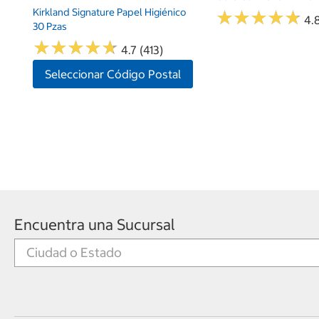
Kirkland Signature Papel Higiénico
★
★
★
★
★
★
★
★
★
★
4.
30 Pzas
★
★
★
★
★
★
★
★
★
★
4.7 (413)
Seleccionar Código Postal
Encuentra una Sucursal