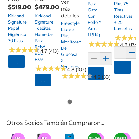
ver
Para
Plus 75
$519.00
$479.00
más
Gato
Tiras
detalles
Kirkland
Kirkland
Con
Reactivas
Signature
Signature
Pollo Y
+ 25
Freestyle
Papel
Toallitas
Arroz
Lancetas
Libre 2
Higiénico
Húmedas
11.3 Kg
Plus
★
★
★
★
★
★
30 Pzas
Para
Monitoreo
★
★
★
★
★
★
★
★
★
★
4.8 (174
Bebé
★
★
★
★
★
★
★
★
★
★
De
4.7 (413)
900
Glucosa
Pzas
2
Seleccionar Código Postal
★
★
★
★
★
★
★
★
★
★
Sensores
Agrega
4.8 (107)
Agregar
★
★
★
★
★
★
★
★
★
★
4.2 (33)
Seleccionar Código Postal
Otros Socios También Compraron...