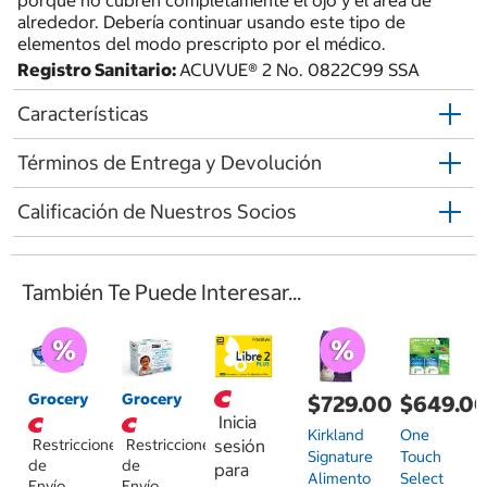
alrededor. Debería continuar usando este tipo de
elementos del modo prescripto por el médico.
Registro Sanitario:
ACUVUE® 2 No. 0822C99 SSA
Características
Términos de Entrega y Devolución
Calificación de Nuestros Socios
También Te Puede Interesar...
Grocery
Grocery
$729.00
$649.0
Inicia
Kirkland
One
Restricciones
Restricciones
sesión
Signature
Touch
de
de
para
Alimento
Select
Envío
Envío