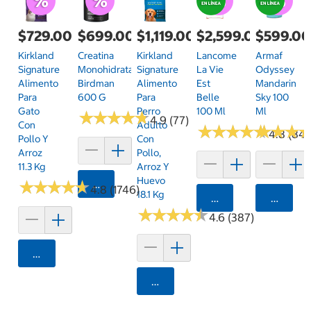
$729.00
$699.00
$1,119.00
$2,599.00
$599.0
Kirkland
Creatina
Kirkland
Lancome
Armaf
Signature
Monohidratada
Signature
La Vie
Odyssey
Alimento
Birdman
Alimento
Est
Mandarin
Para
600 G
Para
Belle
Sky 100
Gato
Perro
100 Ml
Ml
★
★
★
★
★
★
★
★
★
★
4.9 (77)
Con
Adulto
★
★
★
★
★
★
★
★
★
★
★
★
★
★
★
★
4.8 (84)
Pollo Y
Con
Arroz
Pollo,
11.3 Kg
Arroz Y
Huevo
★
★
★
★
★
★
★
★
★
★
Agregar
4.8 (1746)
18.1 Kg
Agregar
Agrega
★
★
★
★
★
★
★
★
★
★
4.6 (387)
Agregar
Agregar