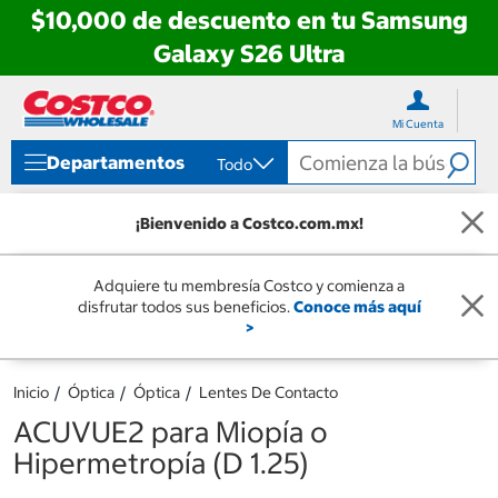
$10,000 de descuento en tu Samsung
Galaxy S26 Ultra
Ir
Ir
directo
directo
Mi Cuenta
al
al
contenido
menú
Departamentos
Todo
de
navegación
¡Bienvenido a Costco.com.mx!
Adquiere tu membresía Costco y comienza a
disfrutar todos sus beneficios.
Conoce más aquí
>
Inicio
Óptica
Óptica
Lentes De Contacto
ACUVUE2 para Miopía o
Hipermetropía (D 1.25)