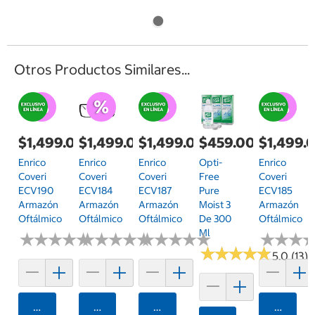
Otros Productos Similares...
$1,499.00
$1,499.00
$1,499.00
$459.00
$1,499.
Enrico
Enrico
Enrico
Opti-
Enrico
Coveri
Coveri
Coveri
Free
Coveri
ECV190
ECV184
ECV187
Pure
ECV185
Armazón
Armazón
Armazón
Moist 3
Armazón
Oftálmico
Oftálmico
Oftálmico
De 300
Oftálmico
Ml
★
★
★
★
★
★
★
★
★
★
★
★
★
★
★
★
★
★
★
★
★
★
★
★
★
★
★
★
★
★
★
★
★
★
★
★
★
★
★
★
★
★
★
★
★
★
5.0 (13)
Agregar
Agregar
Agregar
Agrega