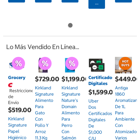
Agregar
Lo Más Vendido En Línea...
Grocery
Certificados
$729.00
$1,199.00
$449.0
Digitales
Kirkland
Kirkland
Antiga
Restricciones
$1,599.00
Signature
Signature
1860
de
Alimento
Nature's
Aromatizant
Uber
Envío
Para
Domain
De 1L
Dos
$519.00
Gato
Alimento
Para
Certificados
Kirkland
Con
Para
Ambiente
Digitales
Signature
Pollo Y
Perro
Con
De
Papel
Arroz
Con
Atomizador,
$1,000
Higiénico
11.3 Kg
Salmón
Varios
C/u