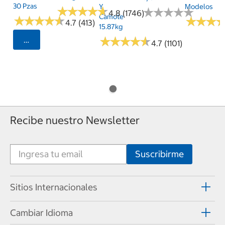
30 Pzas
Y
Modelos
★
★
★
★
★
★
★
★
★
★
★
★
★
★
★
★
★
★
★
★
4.8 (1746)
Camote
★
★
★
★
★
★
★
★
★
★
★
★
★
★
★
★
4.7 (413)
15.87kg
★
★
★
★
★
★
★
★
★
★
Seleccionar Código Postal
4.7 (1101)
Recibe nuestro Newsletter
Sitios Internacionales
Cambiar Idioma