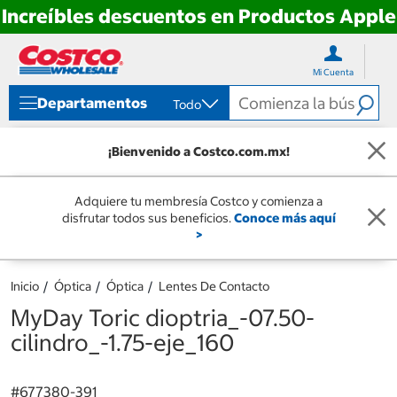
Increíbles descuentos en Productos Apple
Ir
Ir
directo
directo
Mi Cuenta
al
al
contenido
menú
Departamentos
Todo
de
navegación
¡Bienvenido a Costco.com.mx!
Adquiere tu membresía Costco y comienza a
disfrutar todos sus beneficios.
Conoce más aquí
>
Inicio
Óptica
Óptica
Lentes De Contacto
MyDay Toric dioptria_-07.50-
cilindro_-1.75-eje_160
#
677380-391