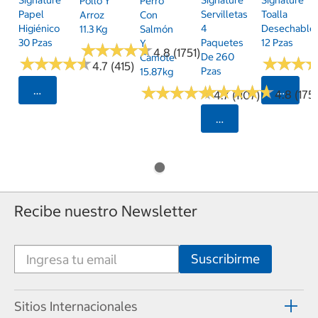
Pollo Y
Perro
Papel
Servilletas
Toalla
Arroz
Con
Higiénico
4
Desechable
11.3 Kg
Salmón
30 Pzas
Paquetes
12 Pzas
Y
★
★
★
★
★
★
★
★
★
★
4.8 (1751)
De 260
Camote
★
★
★
★
★
★
★
★
★
★
★
★
★
★
★
★
4.7 (415)
Pzas
15.87kg
★
★
★
★
★
★
★
★
★
★
★
★
★
★
★
★
★
★
★
★
Seleccionar Código Postal
Selecci
4.8 (175)
4.7 (1107)
Seleccionar Código
Recibe nuestro Newsletter
Sitios Internacionales