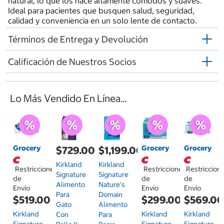
natural, lo que los hace altamente cómodos y suaves.
Ideal para pacientes que busquen salud, seguridad,
calidad y conveniencia en un solo lente de contacto.
Términos de Entrega y Devolución
Calificación de Nuestros Socios
Lo Más Vendido En Línea...
Grocery
Grocery
Grocery
$729.00
$1,199.00
Kirkland
Kirkland
Restricciones
Restricciones
Restriccion
Signature
Signature
de
de
de
Alimento
Nature's
Envío
Envío
Envío
Para
Domain
$519.00
$299.00
$569.0
Gato
Alimento
Kirkland
Kirkland
Kirkland
Con
Para
Signature
Signature
Signature