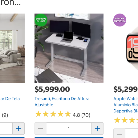
on...
$5,999.00
$5,299
lar De Tela
Tresanti, Escritorio De Altura
Apple Watc
Ajustable
Aluminio Bla
Deportiva Bl
★
★
★
★
★
★
★
★
★
★
 (9)
4.8 (70)
★
★
★
★
★
★