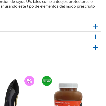
ción de rayos UV, tales como anteojos protectores o
nuar usando este tipo de elementos del modo prescripto
$
Ap
Ne