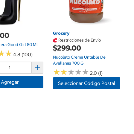
Grocery
.00
Restricciones de Envío
rera Good Girl 80 Ml
$299.00
★
★
★
★
4.8 (100)
Nucolato Crema Untable De
Avellanas 700 G
★
★
★
★
★
★
★
★
★
★
2.0 (1)
Agregar
Seleccionar Código Postal