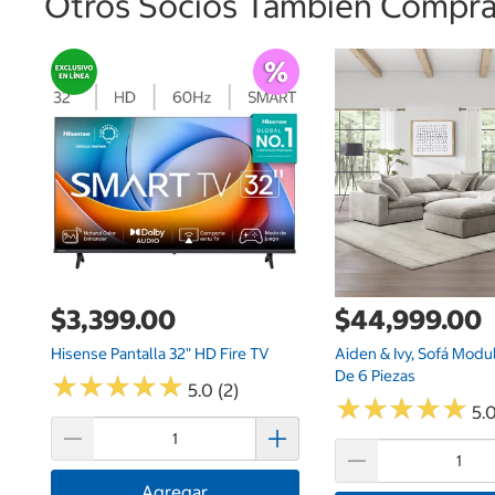
Otros Socios También Comprar
$3,399.00
$44,999.00
Hisense Pantalla 32" HD Fire TV
Aiden & Ivy, Sofá Modu
De 6 Piezas
★
★
★
★
★
★
★
★
★
★
5.0 (2)
★
★
★
★
★
★
★
★
★
★
5.0
Agregar