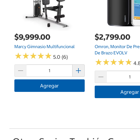
$9,999.00
$2,799.00
Marcy Gimnasio Multifuncional
Omron, Monitor De Pres
De Brazo EVOLV
★
★
★
★
★
★
★
★
★
★
5.0 (6)
★
★
★
★
★
★
★
★
★
★
4.
Agregar
Agregar