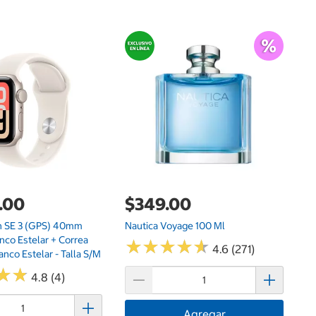
$
Ki
Pr
Co
.00
$349.00
h SE 3 (GPS) 40mm
Nautica Voyage 100 Ml
nco Estelar + Correa
★
★
★
★
★
★
★
★
★
★
4.6 (271)
anco Estelar - Talla S/M
★
★
★
★
4.8 (4)
Agregar