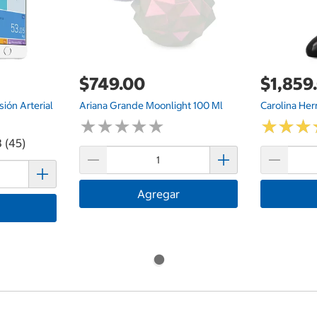
$749.00
$1,859
ión Arterial
Ariana Grande Moonlight 100 Ml
Carolina Her
★
★
★
★
★
★
★
★
★
★
★
★
★
★
★
★
8 (45)
Agregar