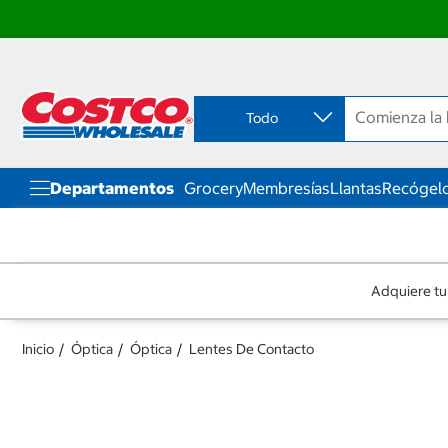
Ir
Ir
directo
directo
al
al
contenido
menú
Todo
de
navegación
Departamentos
Grocery
Membresías
Llantas
Recógelo
Adquiere tu
Inicio
Óptica
Óptica
Lentes De Contacto