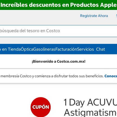
Increíbles descuentos en Productos Apple
Regístrate Ahora
 en Tienda
Óptica
Gasolineras
Facturación
Servicios
Chat
¡Bienvenido a Costco.com.mx!
 membresía Costco y comienza a disfrutar todos sus beneficios.
Conoce
1 Day ACUV
Astigmatismo