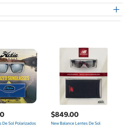
$
T
De
00
$849.00
 De Sol Polarizados
New Balance Lentes De Sol