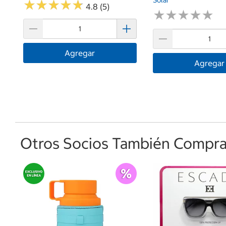
Solar
★
★
★
★
★
★
★
★
★
★
4.8 (5)
★
★
★
★
★
★
★
★
★
★
Agregar
Agregar
Otros Socios También Comprar