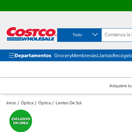
Ir
Ir
directo
directo
al
al
contenido
menú
Todo
de
navegación
Departamentos
Grocery
Membresías
Llantas
Recógelo
Adquiere tu
Inicio
Óptica
Óptica
Lentes De Sol