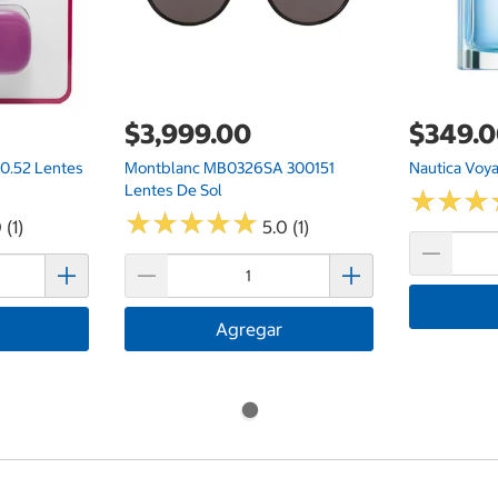
$3,999.00
$349.
0.52 Lentes
Montblanc MB0326SA 300151
Nautica Voy
Lentes De Sol
★
★
★
★
★
★
★
★
★
★
★
★
★
★
★
★
 (1)
5.0 (1)
Agregar