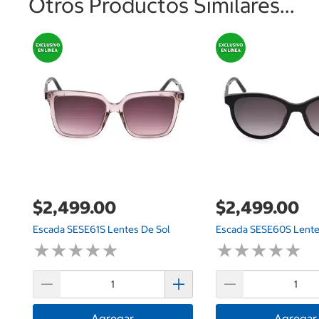
Otros Productos Similares...
$2,499.00
$2,499.00
Escada SESE61S Lentes De Sol
Escada SESE60S Lente
★
★
★
★
★
★
★
★
★
★
★
★
★
★
★
★
★
★
★
★
Agregar
Agregar