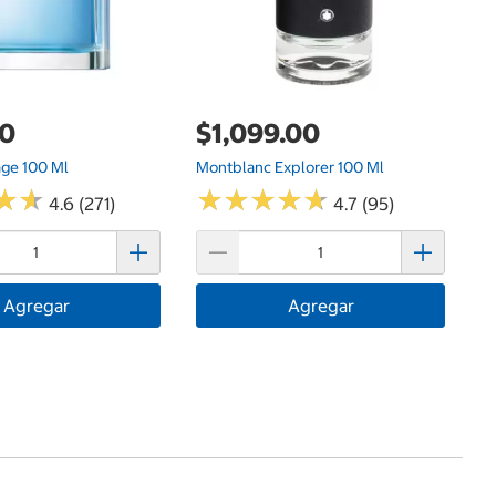
00
$1,099.00
age 100 Ml
Montblanc Explorer 100 Ml
★
★
★
★
★
★
★
★
★
★
★
★
★
★
4.6 (271)
4.7 (95)
Agregar
Agregar