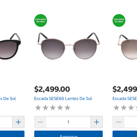
$2,499.00
$2,499
s De Sol
Escada SESE66 Lentes De Sol
Escada SESE
★
★
★
★
★
★
★
★
★
★
★
★
★
★
★
★
Agregar