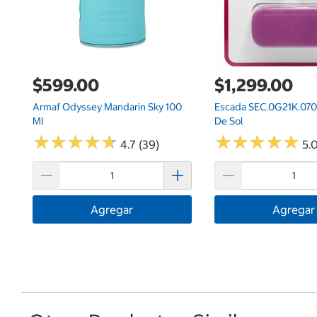
$599.00
$1,299.00
Armaf Odyssey Mandarin Sky 100
Escada SEC.0G21K.070
Ml
De Sol
★
★
★
★
★
★
★
★
★
★
★
★
★
★
★
★
★
★
★
★
4.7 (39)
5.0
Agregar
Agregar