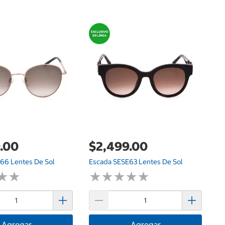
$
Es
.00
$2,499.00
66 Lentes De Sol
Escada SESE63 Lentes De Sol
★
★
★
★
★
★
★
★
★
★
★
★
★
★
Agregar
Agregar