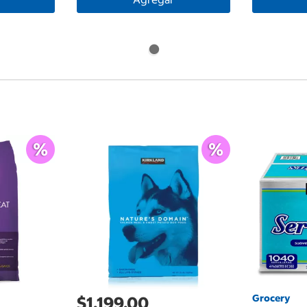
Grocery
$1,199.00