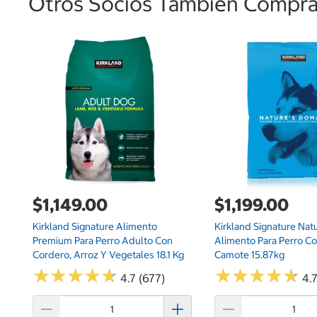
Otros Socios También Comprar
$1,149.00
$1,199.00
Kirkland Signature Alimento
Kirkland Signature Nat
Premium Para Perro Adulto Con
Alimento Para Perro C
Cordero, Arroz Y Vegetales 18.1 Kg
Camote 15.87kg
★
★
★
★
★
★
★
★
★
★
★
★
★
★
★
★
★
★
★
★
4.7 (677)
4.7