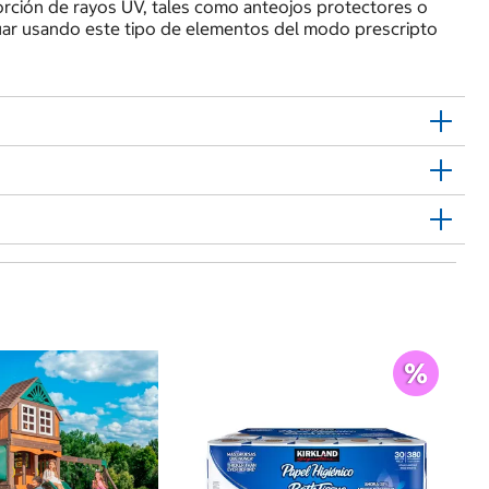
ción de rayos UV, tales como anteojos protectores o
nuar usando este tipo de elementos del modo prescripto
$
B 
Fr