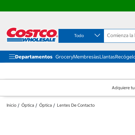
Ir
Ir
directo
directo
al
al
contenido
menú
Todo
de
navegación
Departamentos
Grocery
Membresías
Llantas
Recógelo
Adquiere tu
Inicio
Óptica
Óptica
Lentes De Contacto