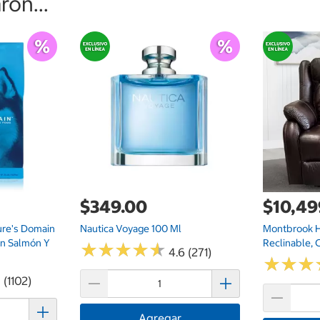
on...
$349.00
$10,49
ure's Domain
Nautica Voyage 100 Ml
Montbrook Ho
on Salmón Y
Reclinable, 
★
★
★
★
★
★
★
★
★
★
4.6 (271)
★
★
★
★
★
★
 (1102)
Agregar