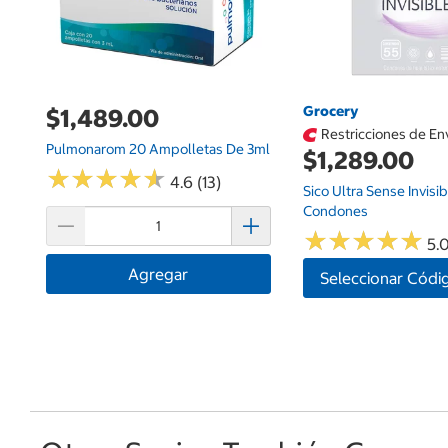
Grocery
$1,489.00
Restricciones de En
Pulmonarom 20 Ampolletas De 3ml
$1,289.00
★
★
★
★
★
★
★
★
★
★
4.6 (13)
Sico Ultra Sense Invisi
Condones
★
★
★
★
★
★
★
★
★
★
5.0
Agregar
Seleccionar Códi