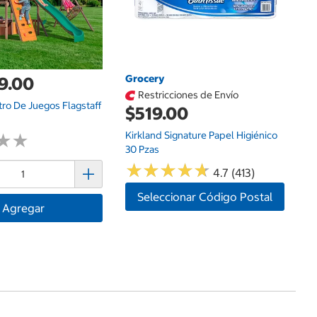
Grocery
9.00
Restricciones de Envío
tro De Juegos Flagstaff
$519.00
Kirkland Signature Papel Higiénico
★
★
★
★
30 Pzas
★
★
★
★
★
★
★
★
★
★
4.7 (413)
Seleccionar Código Postal
Agregar