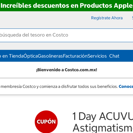
Increíbles descuentos en Productos Apple
Regístrate Ahora
 en Tienda
Óptica
Gasolineras
Facturación
Servicios
Chat
¡Bienvenido a Costco.com.mx!
 membresía Costco y comienza a disfrutar todos sus beneficios.
Conoce
1 Day ACUV
Astigmatismo