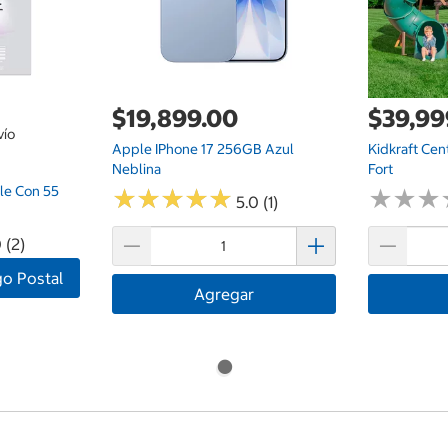
$19,899.00
$39,99
vío
Apple IPhone 17 256GB Azul
Kidkraft Cen
Neblina
Fort
ble Con 55
★
★
★
★
★
★
★
★
★
★
★
★
★
★
★
★
5.0 (1)
 (2)
go Postal
Agregar