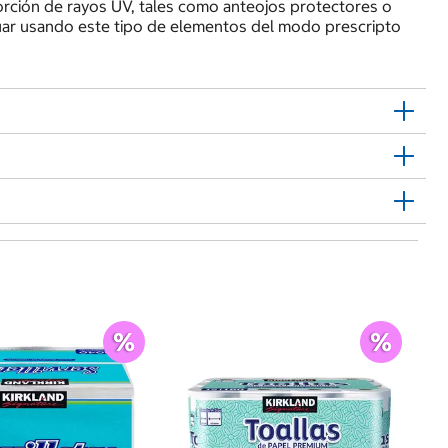
ción de rayos UV, tales como anteojos protectores o
nuar usando este tipo de elementos del modo prescripto
Ce
$
Ub
$1