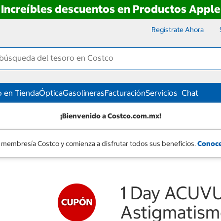
Increíbles descuentos en Productos Apple
Regístrate Ahora
 en Tienda
Óptica
Gasolineras
Facturación
Servicios
Chat
¡Bienvenido a Costco.com.mx!
 membresía Costco y comienza a disfrutar todos sus beneficios.
Conoce
1 Day ACUV
Astigmatismo 