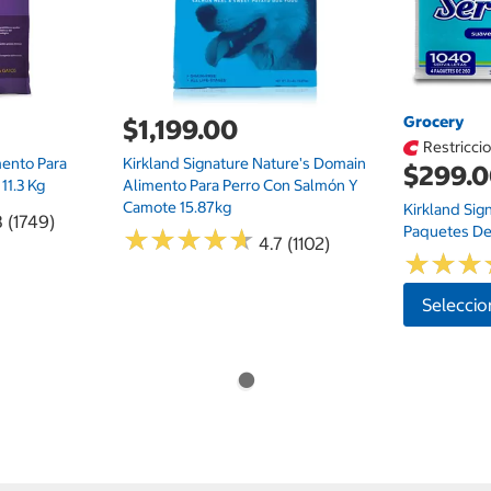
Grocery
$1,199.00
Restricci
mento Para
Kirkland Signature Nature's Domain
$299.
11.3 Kg
Alimento Para Perro Con Salmón Y
Camote 15.87kg
Kirkland Sig
8 (1749)
Paquetes De
★
★
★
★
★
★
★
★
★
★
4.7 (1102)
★
★
★
★
★
★
Seleccio