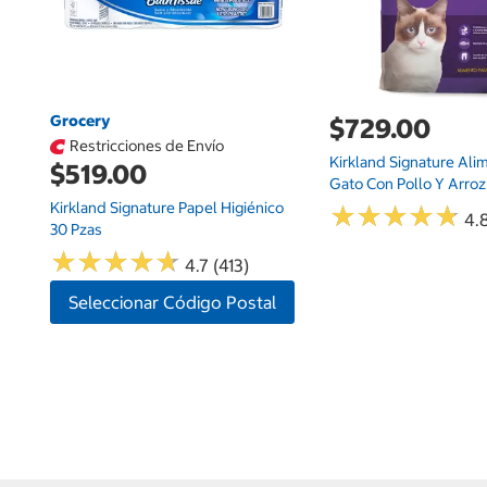
Grocery
$729.00
Restricciones de Envío
Kirkland Signature Ali
$519.00
Gato Con Pollo Y Arroz 
Kirkland Signature Papel Higiénico
★
★
★
★
★
★
★
★
★
★
4.
30 Pzas
★
★
★
★
★
★
★
★
★
★
4.7 (413)
Seleccionar Código Postal