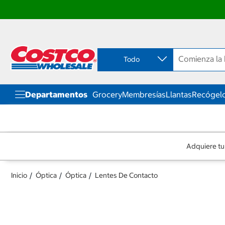
Ir
Ir
directo
directo
al
al
contenido
menú
Todo
de
navegación
Departamentos
Grocery
Membresías
Llantas
Recógelo
Adquiere tu
Inicio
Óptica
Óptica
Lentes De Contacto