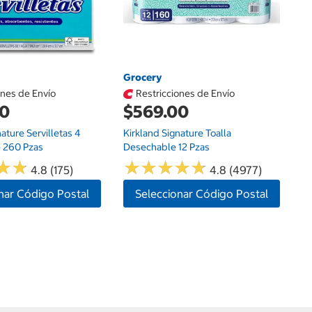
Grocery
ones de Envío
Restricciones de Envío
00
$569.00
nature Servilletas 4
Kirkland Signature Toalla
 260 Pzas
Desechable 12 Pzas
★
★
★
★
★
★
★
★
★
★
★
★
★
★
4.8 (175)
4.8 (4977)
nar Código Postal
Seleccionar Código Postal