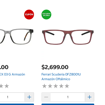
$
Op
Pa
.00
$2,699.00
LEX 03 G Armazón
Ferrari Scuderia 0FZ8001U
Armazón Oftálmico
★
★
★
★
★
★
★
★
★
★
★
★
★
★