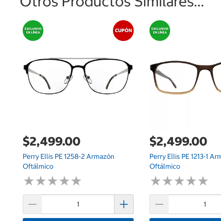
Otros Productos Similares...
$2,499.00
$2,499.00
Perry Ellis PE 1258-2 Armazón
Perry Ellis PE 1213-1 A
Oftálmico
Oftálmico
★
★
★
★
★
★
★
★
★
★
★
★
★
★
★
★
★
★
★
★