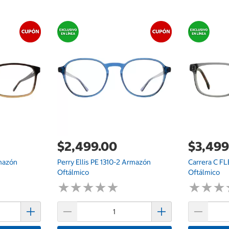
$2,499.00
$3,499
rmazón
Perry Ellis PE 1310-2 Armazón
Carrera C F
Oftálmico
Oftálmico
★
★
★
★
★
★
★
★
★
★
★
★
★
★
★
★