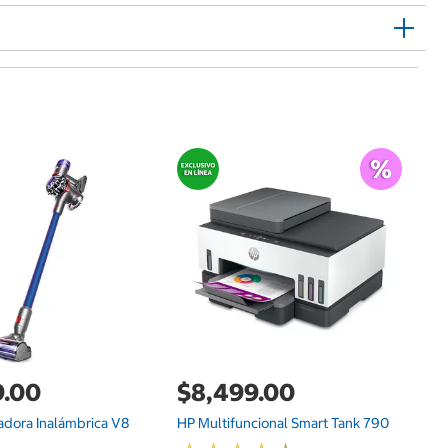
G
$
R
Mu
C
9.00
$8,499.00
adora Inalámbrica V8
HP Multifuncional Smart Tank 790