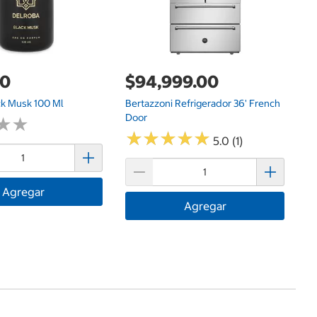
00
$94,999.00
ck Musk 100 Ml
Bertazzoni Refrigerador 36' French
Door
★
★
★
★
★
★
★
★
★
★
★
★
★
★
5.0 (1)
Agregar
Agregar