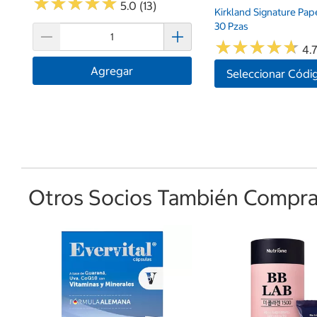
★
★
★
★
★
★
★
★
★
★
5.0 (13)
Kirkland Signature Pap
30 Pzas
★
★
★
★
★
★
★
★
★
★
4.7
Agregar
Seleccionar Códi
Otros Socios También Comprar