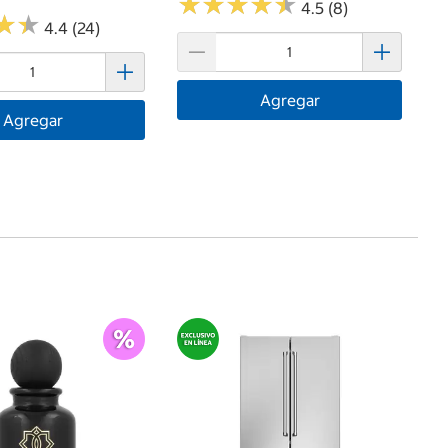
★
★
★
★
★
★
★
★
★
★
4.5 (8)
★
★
★
★
4.4 (24)
Agregar
Agregar
$
Mo