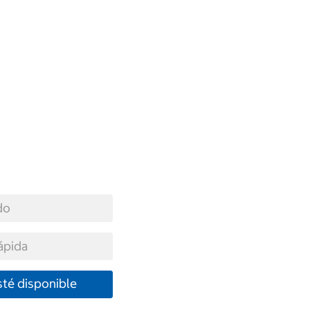
do
ápida
té disponible