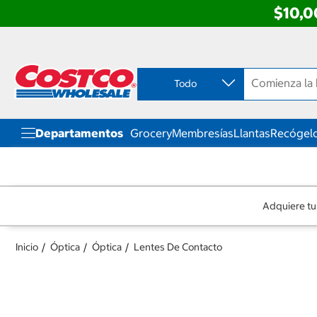
$10,0
Ir
Ir
directo
directo
al
al
contenido
menú
Todo
de
navegación
Departamentos
Grocery
Membresías
Llantas
Recógelo
Adquiere tu
Inicio
Óptica
Óptica
Lentes De Contacto