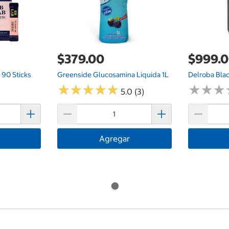
$379.00
$999.
90 Sticks
Greenside Glucosamina Liquida 1L
Delroba Bla
★
★
★
★
★
★
★
★
★
★
★
★
★
★
★
★
5.0 (3)
Agregar