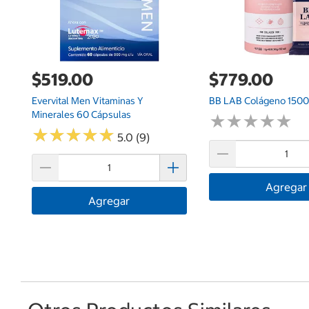
$519.00
$779.00
Evervital Men Vitaminas Y
BB LAB Colágeno 1500 
Minerales 60 Cápsulas
★
★
★
★
★
★
★
★
★
★
★
★
★
★
★
★
★
★
★
★
5.0 (9)
Agregar
Agregar