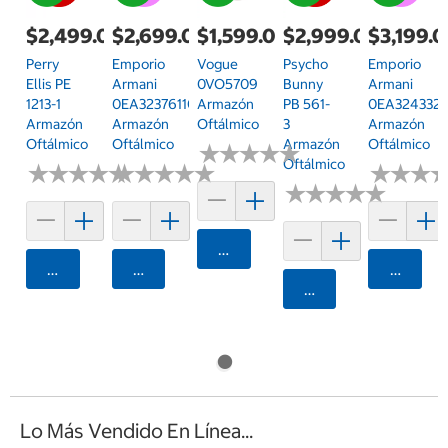
$2,499.00
$2,699.00
$1,599.00
$2,999.00
$3,199.
Perry
Emporio
Vogue
Psycho
Emporio
Ellis PE
Armani
0VO5709
Bunny
Armani
1213-1
0EA32376110
Armazón
PB 561-
0EA3243320
Armazón
Armazón
Oftálmico
3
Armazón
Oftálmico
Oftálmico
Armazón
Oftálmico
★
★
★
★
★
★
★
★
★
★
Oftálmico
★
★
★
★
★
★
★
★
★
★
★
★
★
★
★
★
★
★
★
★
★
★
★
★
★
★
★
★
★
★
★
★
★
★
★
★
Agregar
Agregar
Agregar
Agrega
Agregar
Lo Más Vendido En Línea...