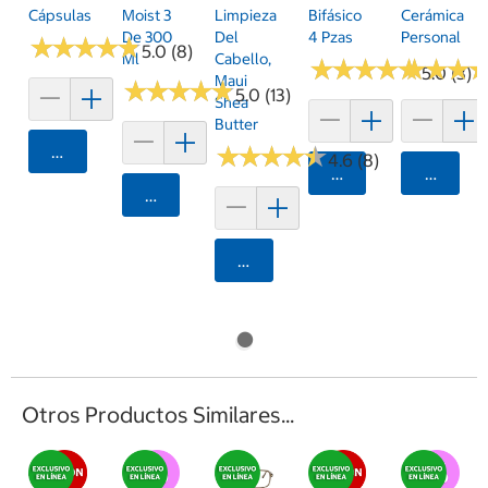
Cápsulas
Moist 3
Limpieza
Bifásico
Cerámica
De 300
Del
4 Pzas
Personal
★
★
★
★
★
★
★
★
★
★
5.0 (8)
Ml
Cabello,
★
★
★
★
★
★
★
★
★
★
★
★
★
★
★
★
5.0 (3)
Maui
★
★
★
★
★
★
★
★
★
★
5.0 (13)
Shea
Butter
Agregar
★
★
★
★
★
★
★
★
★
★
4.6 (8)
Agregar
Agrega
Agregar
Agregar
Otros Productos Similares...