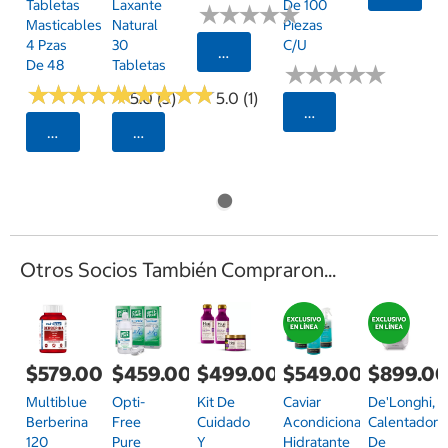
Tabletas
Laxante
De 100
★
★
★
★
★
★
★
★
★
★
Masticables
Natural
Piezas
4 Pzas
30
C/u
Seleccionar Código Postal
De 48
Tabletas
★
★
★
★
★
★
★
★
★
★
★
★
★
★
★
★
★
★
★
★
★
★
★
★
★
★
★
★
★
★
5.0 (3)
5.0 (1)
Seleccionar Código
Seleccionar Código Postal
Seleccionar Código Postal
Otros Socios También Compraron...
$579.00
$459.00
$499.00
$549.00
$899.0
Multiblue
Opti-
Kit De
Caviar
De'Longhi,
Berberina
Free
Cuidado
Acondicionador
Calentador
120
Pure
Y
Hidratante
De