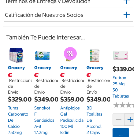
Términos de Entrega y Devolución
Calificación de Nuestros Socios
También Te Puede Interesar...
Grocery
Grocery
Grocery
Grocery
$339.00
Eutirox
Restricciones
Restricciones
Restricciones
Restricciones
25 Mg
de
de
de
de
50
Envío
Envío
Envío
Envío
Tabletas
$329.00
$349.00
$359.00
$349.00
★
★
★
★
★
★
Tums
Senokot
Antipiojos
BD
Carbonato
F
Gel
Toallitas
De
Senósidos
Pediculicida
De
Calcio
A-B
100 Ml
Alcohol
750mg
17.2mg
Isdin
2 Cajas
Agrega