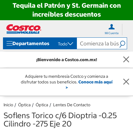
Tequila el Patrón y St. Germain con
increíbles descuentos
Ir
Ir
directo
directo
Mi Cuenta
al
al
contenido
menú
Departamentos
Todo
de
navegación
¡Bienvenido a Costco.com.mx!
Adquiere tu membresía Costco y comienza a
disfrutar todos sus beneficios.
Conoce más aquí
>
Inicio
Óptica
Óptica
Lentes De Contacto
Soflens Torico c/6 Dioptria -0.25
Cilindro -275 Eje 20