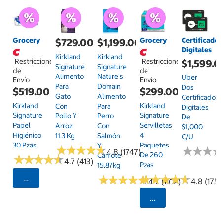
Grocery
Grocery
Certificado
$729.00
$1,199.00
Digitales
Kirkland
Kirkland
Restricciones
Restricciones
$1,599.
Signature
Signature
de
de
Alimento
Nature's
Uber
Envío
Envío
Para
Domain
Dos
$519.00
$299.00
Gato
Alimento
Certificados
Kirkland
Kirkland
Con
Para
Digitales
Signature
Signature
Pollo Y
Perro
De
Papel
Servilletas
Arroz
Con
$1,000
Higiénico
4
11.3 Kg
Salmón
C/u
30 Pzas
Paquetes
Y
★
★
★
★
★
★
★
★
★
★
★
★
★
★
★
★
4.8 (1747)
De 260
Camote
★
★
★
★
★
★
★
★
★
★
4.7 (413)
Pzas
15.87kg
★
★
★
★
★
★
★
★
★
★
★
★
★
★
★
★
★
★
★
★
Seleccionar Código Postal
4.8 (175)
4.7 (1102)
Seleccionar Código