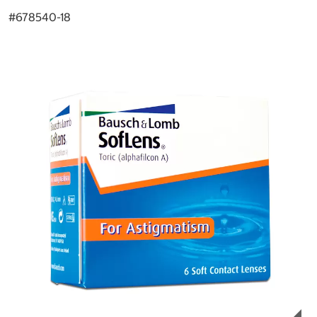
#
678540-18