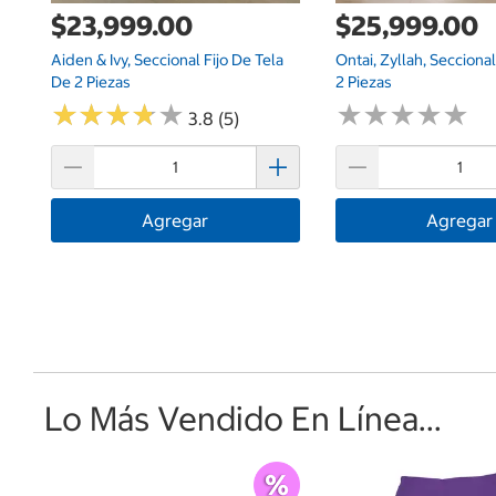
$23,999.00
$25,999.00
Aiden & Ivy, Seccional Fijo De Tela
Ontai, Zyllah, Secciona
De 2 Piezas
2 Piezas
★
★
★
★
★
★
★
★
★
★
★
★
★
★
★
★
★
★
★
★
3.8 (5)
Agregar
Agregar
Lo Más Vendido En Línea...