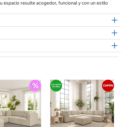
 su espacio resulte acogedor, funcional y con un estilo
$
Ai
Te