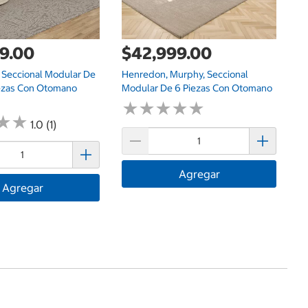
9.00
$42,999.00
, Seccional Modular De
Henredon, Murphy, Seccional
iezas Con Otomano
Modular De 6 Piezas Con Otomano
★
★
★
★
★
★
★
★
★
★
★
★
★
★
1.0 (1)
Agregar
Agregar