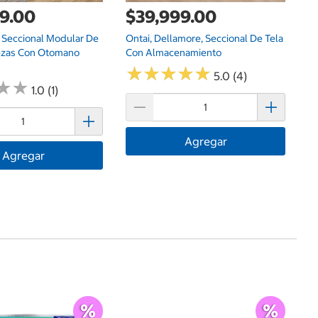
9.00
$39,999.00
, Seccional Modular De
Ontai, Dellamore, Seccional De Tela
iezas Con Otomano
Con Almacenamiento
★
★
★
★
★
★
★
★
★
★
5.0 (4)
★
★
★
★
1.0 (1)
Agregar
Agregar
Ce