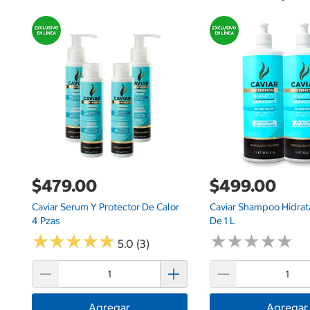
$479.00
$499.00
Caviar Serum Y Protector De Calor
Caviar Shampoo Hidrat
4 Pzas
De 1 L
★
★
★
★
★
★
★
★
★
★
★
★
★
★
★
★
★
★
★
★
5.0 (3)
Agregar
Agregar