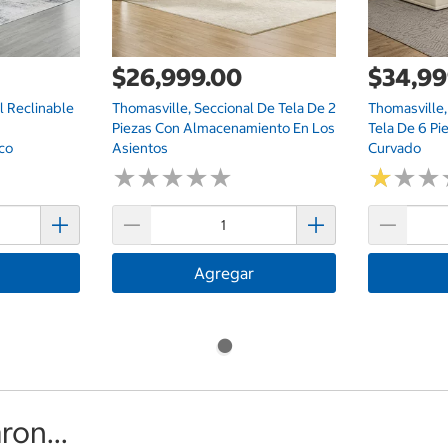
$26,999.00
$34,99
l Reclinable
Thomasville, Seccional De Tela De 2
Thomasville
Piezas Con Almacenamiento En Los
Tela De 6 P
co
Asientos
Curvado
★
★
★
★
★
★
★
★
★
★
★
★
★
★
★
★
Agregar
on...