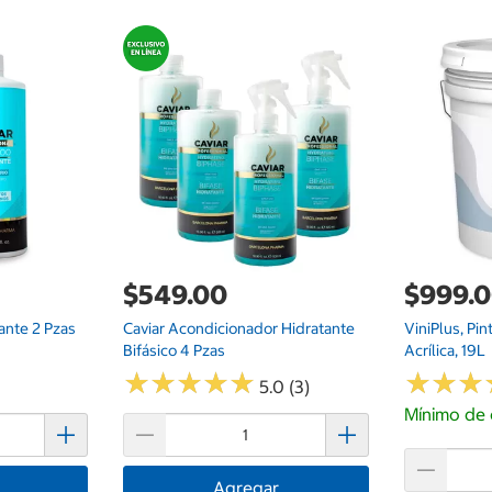
$549.00
$999.
ante 2 Pzas
Caviar Acondicionador Hidratante
ViniPlus, Pin
Bifásico 4 Pzas
Acrílica, 19L
★
★
★
★
★
★
★
★
★
★
★
★
★
★
★
★
5.0 (3)
Mínimo de 
Agregar