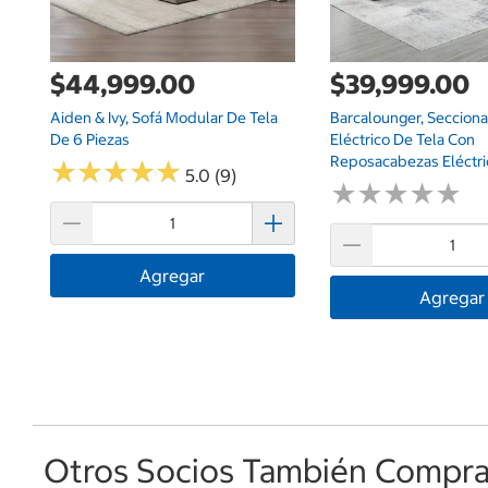
$44,999.00
$39,999.00
Aiden & Ivy, Sofá Modular De Tela
Barcalounger, Secciona
De 6 Piezas
Eléctrico De Tela Con
Reposacabezas Eléctri
★
★
★
★
★
★
★
★
★
★
5.0 (9)
★
★
★
★
★
★
★
★
★
★
Agregar
Agregar
Otros Socios También Comprar