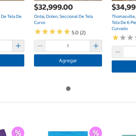
$32,999.00
$34,99
l De Tela De
Ontai, Dolen, Seccional De Tela
Thomasville
Curvo
Tela De 6 P
Curvado
★
★
★
★
★
★
★
★
★
★
5.0 (2)
★
★
★
★
★
★
Agregar