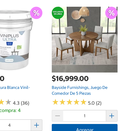
$
Sh
Na
00
$16,999.00
tura Blanca Viníl-
Bayside Furnishings, Juego De
Comedor De 5 Piezas
★
★
★
★
★
★
★
★
★
★
★
★
★
★
4.3 (36)
5.0 (2)
compra: 4
Agregar