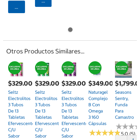
Agregar
Agregar
Otros Productos Similares...
$329.00
$329.00
$329.00
$349.00
$1,799.
Seltz
Seltz
Seltz
Naturagel
Seasons
Electrolitos
Electrolitos
Electrolitos
Complejo
Sentry,
3 Tubos
3 Tubos
3 Tubos
B Con
Funda
De 13
De 13
De 13
Omega
Para
Tabletas
Tabletas
Tabletas
3 160
Camastro
Efervescentes
Efervescentes
Efervescentes
Cápsulas
★
★
★
★
★
★
C/u
C/u
C/u
★
★
★
★
★
★
★
★
★
★
5.0 (5)
Sabor
Sabor
Sabor