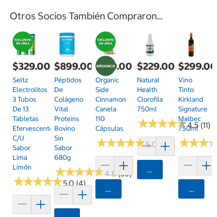
Otros Socios También Compraron...
$329.00
$899.00
$419.00
$229.00
$299.0
Seltz
Péptidos
Organic
Natural
Vino
Electrolitos
De
Side
Health
Tinto
3 Tubos
Colágeno
Cinnamon
Clorofila
Kirkland
De 13
Vital
Canela
750ml
Signature
Tabletas
Proteins
110
Malbec
★
★
★
★
★
★
★
★
★
★
4.5 (11)
Efervescentes
Bovino
Cápsulas
750ml
C/u
Sin
★
★
★
★
★
★
★
★
★
★
★
★
★
★
★
★
5.0 (1)
Sabor
Sabor
Lima
680g
Limón
★
★
★
★
★
★
★
★
★
★
Agregar
4.8 (33)
★
★
★
★
★
★
★
★
★
★
5.0 (4)
Agregar
Agrega