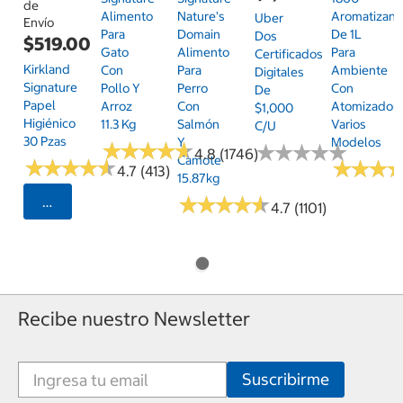
de
Alimento
Nature's
Aromatizant
Uber
Envío
Para
Domain
De 1L
Dos
$519.00
Gato
Alimento
Para
Certificados
Kirkland
Con
Para
Ambiente
Digitales
Signature
Pollo Y
Perro
Con
De
Papel
Arroz
Con
Atomizador,
$1,000
Higiénico
11.3 Kg
Salmón
Varios
C/u
30 Pzas
Y
Modelos
★
★
★
★
★
★
★
★
★
★
★
★
★
★
★
★
★
★
★
★
4.8 (1746)
Camote
★
★
★
★
★
★
★
★
★
★
★
★
★
★
★
★
4.7 (413)
15.87kg
★
★
★
★
★
★
★
★
★
★
Seleccionar Código Postal
4.7 (1101)
Recibe nuestro Newsletter