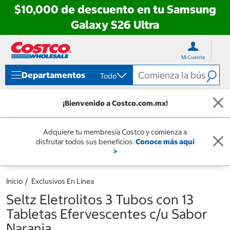
$10,000 de descuento en tu Samsung
Galaxy S26 Ultra
Ir
Ir
directo
directo
Mi Cuenta
al
al
contenido
menú
Departamentos
Todo
de
navegación
¡Bienvenido a Costco.com.mx!
Adquiere tu membresía Costco y comienza a
disfrutar todos sus beneficios.
Conoce más aquí
>
Inicio
Exclusivos En Línea
Seltz Eletrolitos 3 Tubos con 13
Tabletas Efervescentes c/u Sabor
Naranja