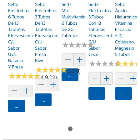
Seltz
Seltz
Seltz
Seltz
Seltz
Electrolitos
Electrolitos
Mix
Electrolitos
Ácido
6 Tubos
3 Tubos
Multivitaminas
3 Tubos
Hialurónico,
De 13
De 13
6 Tubos
Con 13
Vitamina
Tabletas
Tabletas
De 20
Tabletas
E, Calcio
Efervescentes
Efervescentes
Tabletas
Efervescentes
+ D,
C/u
C/u
C/u
Colágeno,
★
★
★
★
★
★
★
★
★
★
Sabor
Sabor
Sabor
Magnesio
Uva,
Fresa
Coco
5 Tubos
Naranja
Kiwi
★
★
★
★
★
★
★
★
★
★
★
★
★
★
★
★
Y Fresa
★
★
★
★
★
★
★
★
★
★
5.0 (1)
★
★
★
★
★
★
★
★
★
★
Agregar
4.9 (12)
Agregar
Agrega
Agregar
Agregar