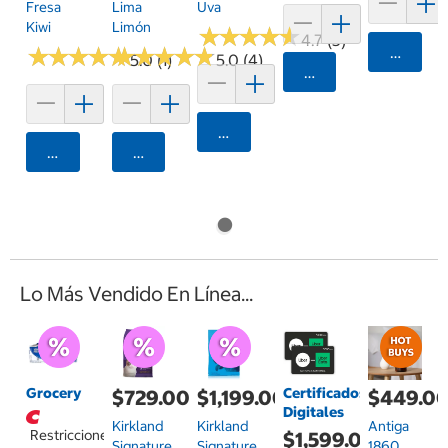
Fresa
Lima
Uva
Kiwi
Limón
★
★
★
★
★
★
★
★
★
★
4.7 (3)
★
★
★
★
★
★
★
★
★
★
★
★
★
★
★
★
★
★
★
★
Agrega
5.0 (1)
5.0 (4)
Agregar
Agregar
Agregar
Agregar
Lo Más Vendido En Línea...
Grocery
Certificados
$729.00
$1,199.00
$449.0
Digitales
Kirkland
Kirkland
Antiga
Restricciones
$1,599.00
Signature
Signature
1860