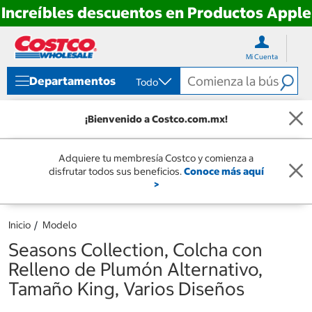
Increíbles descuentos en Productos Apple
Ir
Ir
directo
directo
Mi Cuenta
al
al
contenido
menú
Departamentos
Todo
de
navegación
¡Bienvenido a Costco.com.mx!
Adquiere tu membresía Costco y comienza a
disfrutar todos sus beneficios.
Conoce más aquí
>
Inicio
Modelo
Seasons Collection, Colcha con
Relleno de Plumón Alternativo,
Tamaño King, Varios Diseños