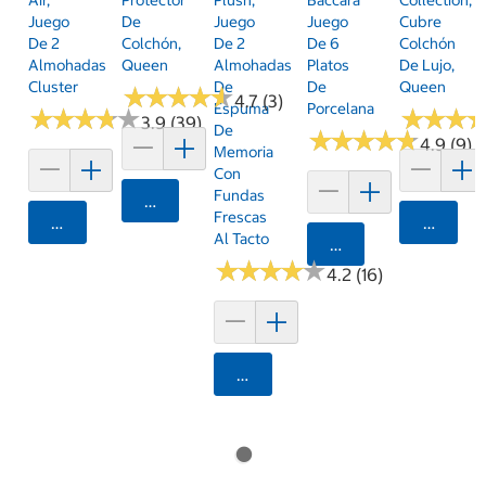
Air,
Protector
Plush,
Baccara
Collection,
Juego
De
Juego
Juego
Cubre
De 2
Colchón,
De 2
De 6
Colchón
Almohadas
Queen
Almohadas
Platos
De Lujo,
Cluster
De
De
Queen
★
★
★
★
★
★
★
★
★
★
4.7 (3)
Espuma
Porcelana
★
★
★
★
★
★
★
★
★
★
★
★
★
★
★
★
3.9 (39)
De
★
★
★
★
★
★
★
★
★
★
4.9 (9)
Memoria
Con
Fundas
Agregar
Frescas
Agregar
Agrega
Al Tacto
Agregar
★
★
★
★
★
★
★
★
★
★
4.2 (16)
Agregar