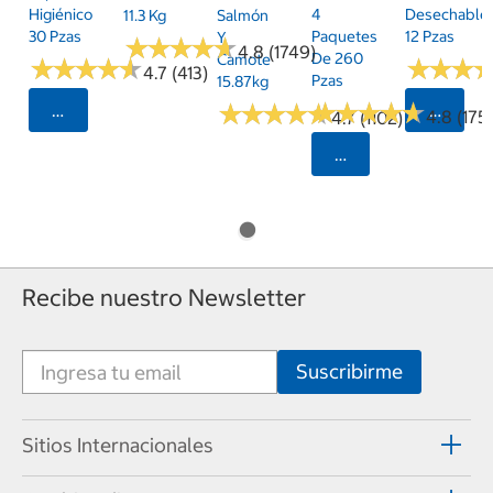
Higiénico
4
Desechable
11.3 Kg
Salmón
30 Pzas
Paquetes
12 Pzas
Y
★
★
★
★
★
★
★
★
★
★
4.8 (1749)
De 260
Camote
★
★
★
★
★
★
★
★
★
★
★
★
★
★
★
★
4.7 (413)
Pzas
15.87kg
★
★
★
★
★
★
★
★
★
★
★
★
★
★
★
★
★
★
★
★
Seleccionar Código Postal
Selecci
4.8 (175)
4.7 (1102)
Seleccionar Código
Recibe nuestro Newsletter
Sitios Internacionales