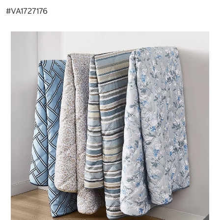
#
VA1727176