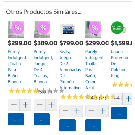
Otros Productos Similares...
$299.00
$389.00
$799.00
$299.00
$1,599.
Purely
Purely
Sealy,
Purely
Luuna,
Indulgent
Indulgent,
Juego
Indulgent,
Protector
, Toalla
Juego
De 2
Toalla
De
Para
De 4
Almohadas
Para
Colchón,
Baño,
Toallas,
De
Baño,
King
Blanco
Blanco
Plumón
Color
★
★
★
★
★
★
Alternativo
Azul
★
★
★
★
★
★
★
★
★
★
★
★
★
★
★
★
★
★
★
★
5.0 (1)
★
★
★
★
★
★
★
★
★
★
★
★
★
★
★
★
★
★
★
★
4.5 (17)
4.7 (6)
Agrega
Agregar
Agregar
Agregar
Agregar