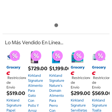
Lo Más Vendido En Línea...
Grocery
Grocery
Grocery
$729.00
$1,199.00
Kirkland
Kirkland
Restricciones
Restricciones
Restriccion
Signature
Signature
de
de
de
Alimento
Nature's
Envío
Envío
Envío
Para
Domain
$519.00
$299.00
$569.0
Gato
Alimento
Kirkland
Kirkland
Kirkland
Con
Para
Signature
Signature
Signature
Pollo Y
Perro
Papel
Servilletas
Toalla
Arroz
Con