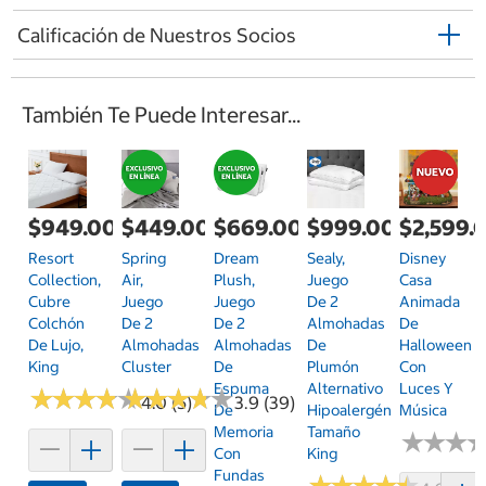
Calificación de Nuestros Socios
También Te Puede Interesar...
$949.00
$449.00
$669.00
$999.00
$2,599.
Resort
Spring
Dream
Sealy,
Disney
Collection,
Air,
Plush,
Juego
Casa
Cubre
Juego
Juego
De 2
Animada
Colchón
De 2
De 2
Almohadas
De
De Lujo,
Almohadas
Almohadas
De
Halloween
King
Cluster
De
Plumón
Con
Espuma
Alternativo
Luces Y
★
★
★
★
★
★
★
★
★
★
★
★
★
★
★
★
★
★
★
★
4.0 (5)
3.9 (39)
De
Hipoalergénicas,
Música
Memoria
Tamaño
★
★
★
★
★
★
Con
King
Fundas
★
★
★
★
★
★
★
★
★
★