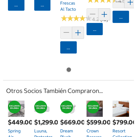
4.6 (8)
Frescas
Agregar
Agregar
Al Tacto
★
★
★
★
★
★
★
★
★
★
Agrega
4.2 (16)
Agregar
Agregar
Otros Socios También Compraron...
$449.00
$1,299.00
$669.00
$599.00
$799.0
Spring
Luuna,
Dream
Crown
Resort