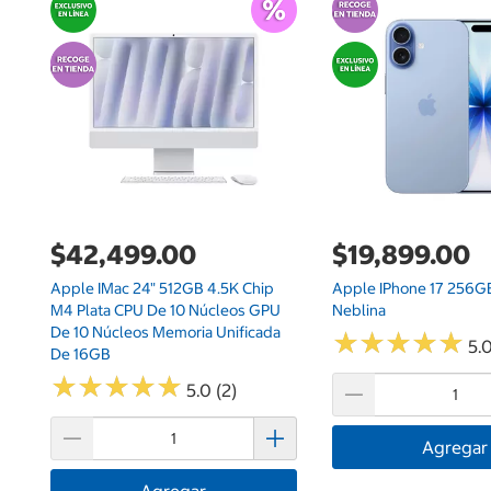
$42,499.00
$19,899.00
Apple IMac 24" 512GB 4.5K Chip
Apple IPhone 17 256G
M4 Plata CPU De 10 Núcleos GPU
Neblina
De 10 Núcleos Memoria Unificada
★
★
★
★
★
★
★
★
★
★
5.0
De 16GB
★
★
★
★
★
★
★
★
★
★
5.0 (2)
Agregar