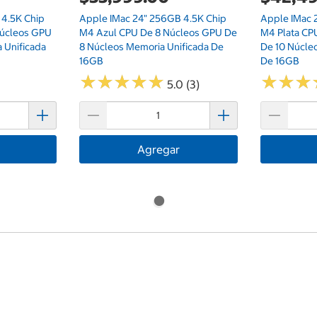
 4.5K Chip
Apple IMac 24" 256GB 4.5K Chip
Apple IMac 
Núcleos GPU
M4 Azul CPU De 8 Núcleos GPU De
M4 Plata CP
 Unificada
8 Núcleos Memoria Unificada De
De 10 Núcle
16GB
De 16GB
★
★
★
★
★
★
★
★
★
★
★
★
★
★
★
★
5.0 (3)
Agregar