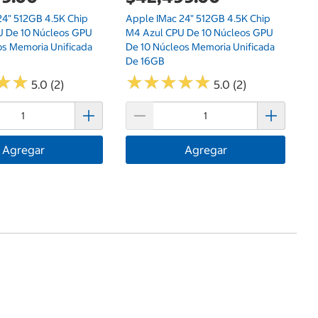
24" 512GB 4.5K Chip
Apple IMac 24" 512GB 4.5K Chip
$
U De 10 Núcleos GPU
M4 Azul CPU De 10 Núcleos GPU
os Memoria Unificada
De 10 Núcleos Memoria Unificada
Ki
De 16GB
30
★
★
★
★
★
★
★
★
★
★
★
★
★
★
5.0 (2)
5.0 (2)
Agregar
Agregar