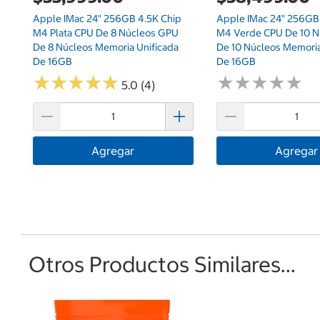
Apple IMac 24" 256GB 4.5K Chip
Apple IMac 24" 256GB
M4 Plata CPU De 8 Núcleos GPU
M4 Verde CPU De 10 
De 8 Núcleos Memoria Unificada
De 10 Núcleos Memoria
De 16GB
De 16GB
★
★
★
★
★
★
★
★
★
★
★
★
★
★
★
★
★
★
★
★
5.0 (4)
Agregar
Agregar
Otros Productos Similares...