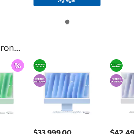
Agregar
on...
$33,999.00
$42,4