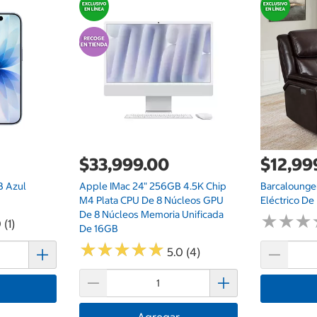
$33,999.00
$12,99
B Azul
Apple IMac 24" 256GB 4.5K Chip
Barcalounger
M4 Plata CPU De 8 Núcleos GPU
Eléctrico De 
De 8 Núcleos Memoria Unificada
★
★
★
★
★
★
 (1)
De 16GB
★
★
★
★
★
★
★
★
★
★
5.0 (4)