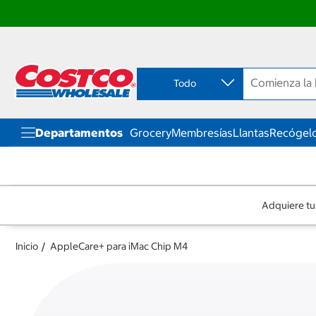
Ir
Ir
directo
directo
al
al
contenido
menú
Todo
de
navegación
Departamentos
Grocery
Membresías
Llantas
Recógelo
Adquiere tu
Inicio
AppleCare+ para iMac Chip M4