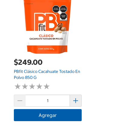
$249.00
PBfit Clásico Cacahuate Tostado En
Polvo 850 G
★
★
★
★
★
★
★
★
★
★
Agregar