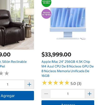
$
Ai
De
9.00
$33,999.00
, Sillón Reclinable
Apple IMac 24" 256GB 4.5K Chip
Piel
M4 Azul CPU De 8 Núcleos GPU De
8 Núcleos Memoria Unificada De
★
★
★
★
16GB
★
★
★
★
★
★
★
★
★
★
5.0 (3)
Agregar