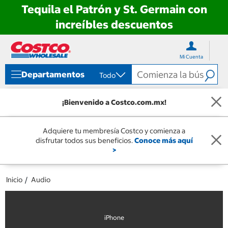
Tequila el Patrón y St. Germain con
increíbles descuentos
Ir
Ir
directo
directo
Mi Cuenta
al
al
contenido
menú
Departamentos
Todo
de
navegación
¡Bienvenido a Costco.com.mx!
Adquiere tu membresía Costco y comienza a
disfrutar todos sus beneficios.
Conoce más aquí
>
Inicio
Audio