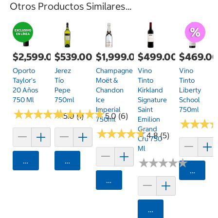
Otros Productos Similares...
$2,599.00
$539.00
$1,999.00
$499.00
$469.0
Oporto
Jerez
Champagne
Vino
Vino
Taylor's
Tío
Moët &
Tinto
Tinto
20 Años
Pepe
Chandon
Kirkland
Liberty
750 Ml
750ml
Ice
Signature
School
Imperial
Saint
750ml
★
★
★
★
★
★
★
★
★
★
★
★
★
★
★
★
★
★
★
★
5.0 (1)
5.0 (6)
750ml
Emilion
★
★
★
★
★
★
Grand
★
★
★
★
★
★
★
★
★
★
4.8 (5)
Cru 750
Ml
Agregar
Agregar
★
★
★
★
★
★
★
★
★
★
Agrega
Agregar
Agregar