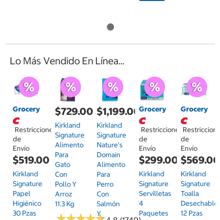
Lo Más Vendido En Línea...
Grocery
Grocery
Grocery
$729.00
$1,199.00
Kirkland
Kirkland
Restricciones
Restricciones
Restriccion
Signature
Signature
de
de
de
Alimento
Nature's
Envío
Envío
Envío
Para
Domain
$519.00
$299.00
$569.0
Gato
Alimento
Kirkland
Kirkland
Kirkland
Con
Para
Signature
Signature
Signature
Pollo Y
Perro
Papel
Servilletas
Toalla
Arroz
Con
Higiénico
4
Desechable
11.3 Kg
Salmón
30 Pzas
Paquetes
12 Pzas
Y
★
★
★
★
★
★
★
★
★
★