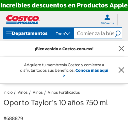
Increíbles descuentos en Productos Apple
Ir
Ir
directo
directo
Mi Cuenta
al
al
contenido
menú
Departamentos
Todo
de
navegación
¡Bienvenido a Costco.com.mx!
Adquiere tu membresía Costco y comienza a
disfrutar todos sus beneficios.
Conoce más aquí
>
Inicio
Vinos
Vinos
Vinos Fortificados
Oporto Taylor's 10 años 750 ml
#
688879