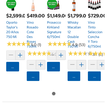
$2,599.00
$419.00
$1,149.00
$1,799.00
$729.00
Oporto
Vino
Prosecco
Whisky
Vino
Taylor's
Rosado
Kirkland
Macallan
Tinto
20 Años
Cote
Signature
12
Seleccion
750 Ml
Des
6/750ml
Double
Concha
Roses
Cask
Y Toro
★
★
★
★
★
★
★
★
★
★
★
★
★
★
★
★
★
★
★
★
5.0 (1)
4.9 (53)
750ml
750 Ml
6/750ml
★
★
★
★
★
★
★
★
★
★
★
★
★
★
★
★
★
★
★
★
★
★
★
★
★
★
5.0 (1)
3.7 (3)
Agregar
Agregar
Agregar
Agregar
Agrega