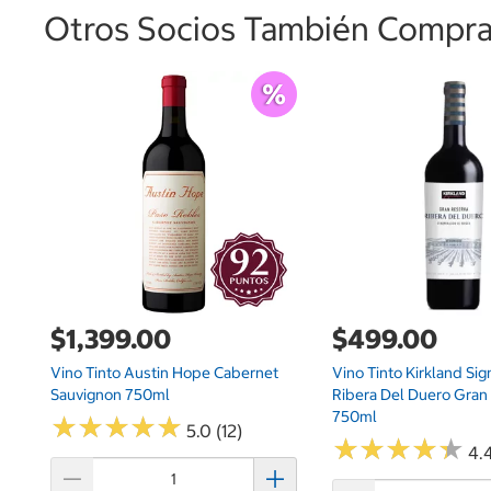
Otros Socios También Comprar
$1,399.00
$499.00
Vino Tinto Austin Hope Cabernet
Vino Tinto Kirkland Sig
Sauvignon 750ml
Ribera Del Duero Gran
750ml
★
★
★
★
★
★
★
★
★
★
5.0 (12)
★
★
★
★
★
★
★
★
★
★
4.4