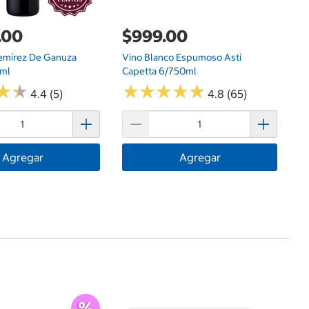
.00
$999.00
Remírez De Ganuza
Vino Blanco Espumoso Asti
0ml
Capetta 6/750ml
★
★
★
★
★
★
★
★
★
★
★
★
★
★
4.4 (5)
4.8 (65)
Agregar
Agregar
$