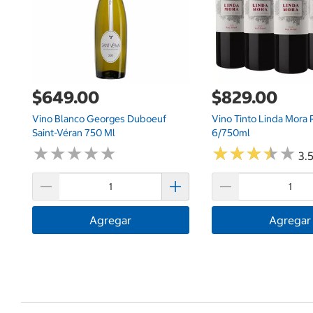
$649.00
$829.00
Vino Blanco Georges Duboeuf
Vino Tinto Linda Mora
Saint-Véran 750 Ml
6/750ml
★
★
★
★
★
★
★
★
★
★
★
★
★
★
★
★
★
★
★
★
3.5
Agregar
Agregar