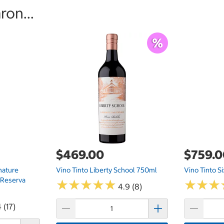
on...
$469.00
$759.
nature
Vino Tinto Liberty School 750ml
Vino Tinto S
 Reserva
★
★
★
★
★
★
★
★
★
★
★
★
★
★
★
★
4.9 (8)
 (17)