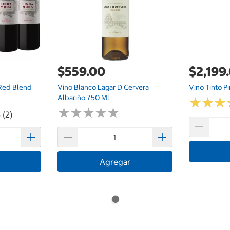
$559.00
$2,199
 Red Blend
Vino Blanco Lagar D Cervera
Vino Tinto P
Albariño 750 Ml
★
★
★
★
★
★
★
★
★
★
★
★
★
★
★
★
 (2)
Agregar