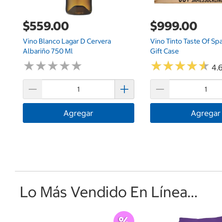
$559.00
$999.00
Vino Blanco Lagar D Cervera
Vino Tinto Taste Of Sp
Albariño 750 Ml
Gift Case
★
★
★
★
★
★
★
★
★
★
★
★
★
★
★
★
★
★
★
★
4.6
Agregar
Agregar
Lo Más Vendido En Línea...