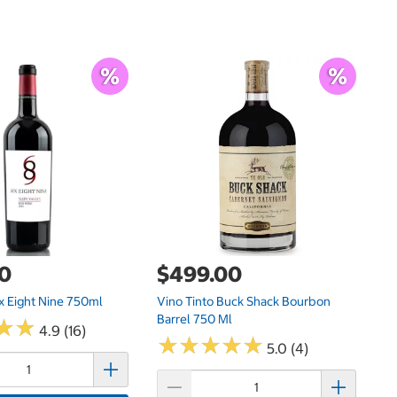
$
Vi
00
$499.00
ix Eight Nine 750ml
Vino Tinto Buck Shack Bourbon
Barrel 750 Ml
★
★
★
★
4.9 (16)
★
★
★
★
★
★
★
★
★
★
5.0 (4)