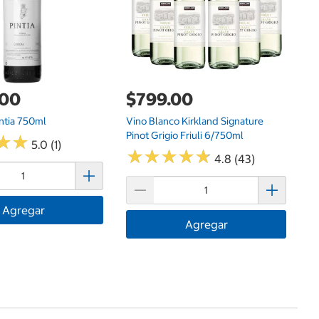
.00
$799.00
intia 750ml
Vino Blanco Kirkland Signature
Pinot Grigio Friuli 6/750ml
★
★
★
★
5.0 (1)
★
★
★
★
★
★
★
★
★
★
4.8 (43)
Agregar
Agregar