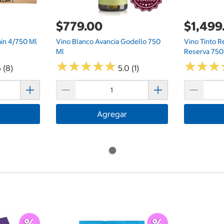
$779.00
$1,499
ain 4/750 Ml
Vino Blanco Avancia Godello 750
Vino Tinto 
Ml
Reserva 75
★
★
★
★
★
★
★
★
★
★
★
★
★
★
★
★
 (8)
5.0 (1)
Agregar