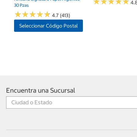
★
★
★
★
★
★
★
★
★
★
4.8
30 Pzas
★
★
★
★
★
★
★
★
★
★
4.7 (413)
Seleccionar Código Postal
Encuentra una Sucursal