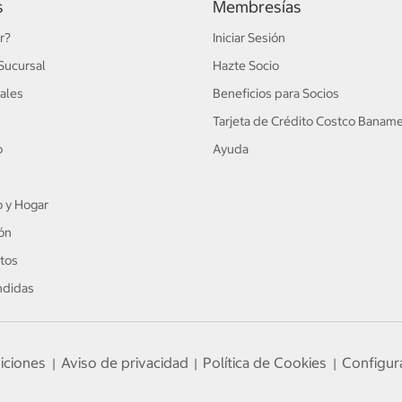
s
Membresías
r?
Iniciar Sesión
Sucursal
Hazte Socio
ales
Beneficios para Socios
Tarjeta de Crédito Costco Banam
o
Ayuda
 y Hogar
ón
tos
ndidas
iciones
Aviso de privacidad
Política de Cookies
Configur
|
|
|