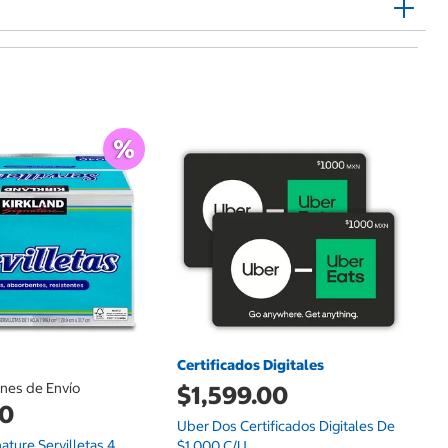
$
An
Pa
Va
Certificados Digitales
ones de Envío
$1,599.00
00
Uber Dos Certificados Digitales De
nature Servilletas 4
$1,000 C/u