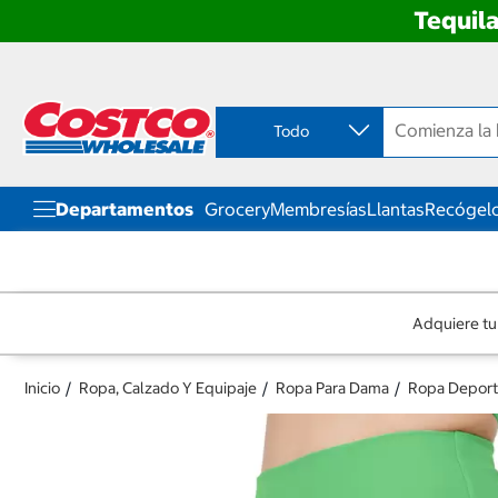
Tequila
Ir
Ir
directo
directo
al
al
contenido
menú
Todo
de
navegación
Departamentos
Grocery
Membresías
Llantas
Recógelo
Adquiere tu
Inicio
Ropa, Calzado Y Equipaje
Ropa Para Dama
Ropa Deport