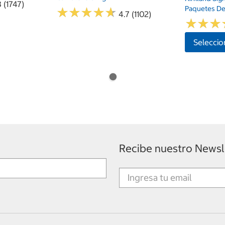
 (1747)
Paquetes De
★
★
★
★
★
★
★
★
★
★
4.7 (1102)
★
★
★
★
★
★
Seleccio
Recibe nuestro Newsl