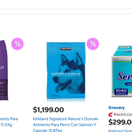
Grocery
$1,199.00
Restricci
mento Para
Kirkland Signature Nature's Domain
$299.
11.3 Kg
Alimento Para Perro Con Salmón Y
Camote 15.87kg
Kirkland Sig