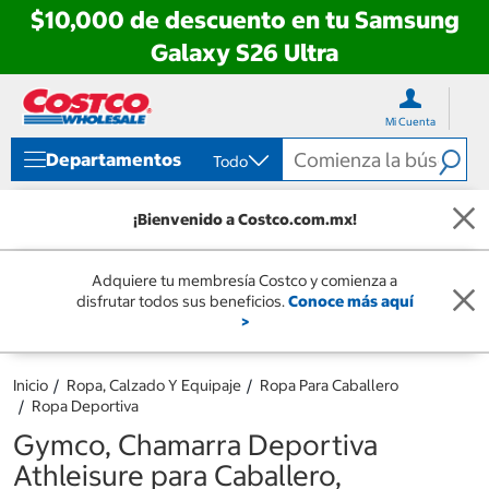
$10,000 de descuento en tu Samsung
Galaxy S26 Ultra
Ir
Ir
directo
directo
Mi Cuenta
al
al
contenido
menú
Departamentos
Todo
de
navegación
¡Bienvenido a Costco.com.mx!
Adquiere tu membresía Costco y comienza a
disfrutar todos sus beneficios.
Conoce más aquí
>
Inicio
Ropa, Calzado Y Equipaje
Ropa Para Caballero
Ropa Deportiva
Gymco, Chamarra Deportiva
Athleisure para Caballero,