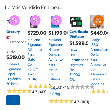
Lo Más Vendido En Línea...
Grocery
Certificados
$729.00
$1,199.00
$449.0
Digitales
Kirkland
Kirkland
Antiga
Restricciones
$1,599.00
Signature
Signature
1860
de
Alimento
Nature's
Aromatizant
Uber
Envío
Para
Domain
De 1L
Dos
$519.00
Gato
Alimento
Para
Certificados
Kirkland
Con
Para
Ambiente
Digitales
Signature
Pollo Y
Perro
Con
De
Papel
Arroz
Con
Atomizador,
$1,000
Higiénico
11.3 Kg
Salmón
Varios
C/u
30 Pzas
Y
Modelos
★
★
★
★
★
★
★
★
★
★
★
★
★
★
★
★
★
★
★
★
4.8 (1746)
Camote
★
★
★
★
★
★
★
★
★
★
★
★
★
★
★
★
4.7 (413)
15.87kg
★
★
★
★
★
★
★
★
★
★
Seleccionar Código Postal
4.7 (1101)