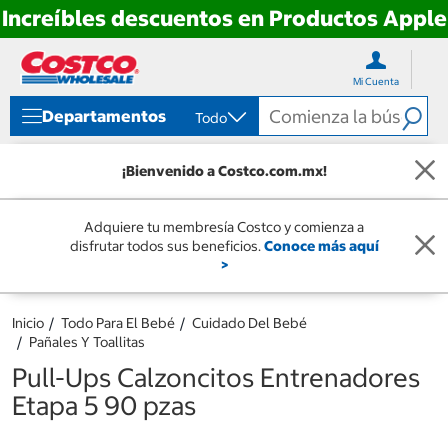
Increíbles descuentos en Productos Apple
Ir
Ir
directo
directo
Mi Cuenta
al
al
contenido
menú
Departamentos
Todo
de
navegación
¡Bienvenido a Costco.com.mx!
Adquiere tu membresía Costco y comienza a
disfrutar todos sus beneficios.
Conoce más aquí
>
Inicio
Todo Para El Bebé
Cuidado Del Bebé
Pañales Y Toallitas
Pull-Ups Calzoncitos Entrenadores
Etapa 5 90 pzas