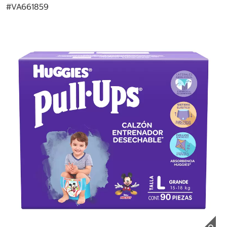
#
VA661859