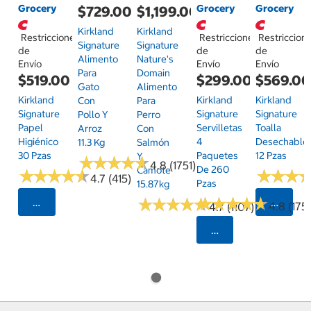
Grocery
Grocery
Grocery
$729.00
$1,199.00
Kirkland
Kirkland
Restricciones
Restricciones
Restriccion
Signature
Signature
de
de
de
Alimento
Nature's
Envío
Envío
Envío
Para
Domain
$519.00
$299.00
$569.0
Gato
Alimento
Kirkland
Kirkland
Kirkland
Con
Para
Signature
Signature
Signature
Pollo Y
Perro
Papel
Servilletas
Toalla
Arroz
Con
Higiénico
4
Desechable
11.3 Kg
Salmón
30 Pzas
Paquetes
12 Pzas
Y
★
★
★
★
★
★
★
★
★
★
4.8 (1751)
De 260
Camote
★
★
★
★
★
★
★
★
★
★
★
★
★
★
★
★
4.7 (415)
Pzas
15.87kg
★
★
★
★
★
★
★
★
★
★
★
★
★
★
★
★
★
★
★
★
Seleccionar Código Postal
Selecci
4.8 (175)
4.7 (1107)
Seleccionar Código