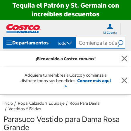
Tequila el Patrón y St. Germain con
increíbles descuentos
Ir
Ir
directo
directo
Mi Cuenta
al
al
contenido
menú
Departamentos
Todo
de
navegación
¡Bienvenido a Costco.com.mx!
Adquiere tu membresía Costco y comienza a
disfrutar todos sus beneficios.
Conoce más aquí
>
Inicio
Ropa, Calzado Y Equipaje
Ropa Para Dama
Vestidos Y Faldas
Parasuco Vestido para Dama Rosa
Grande