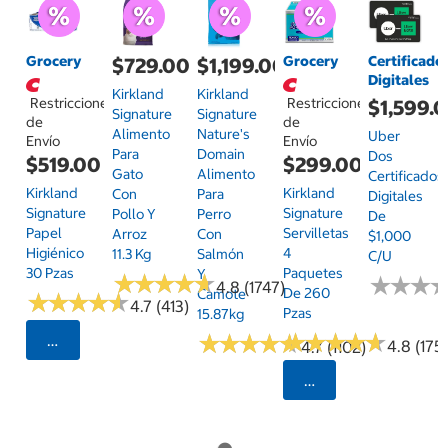
Grocery
Grocery
Certificado
$729.00
$1,199.00
Digitales
Kirkland
Kirkland
Restricciones
Restricciones
$1,599.
Signature
Signature
de
de
Alimento
Nature's
Uber
Envío
Envío
Para
Domain
Dos
$519.00
$299.00
Gato
Alimento
Certificados
Kirkland
Kirkland
Con
Para
Digitales
Signature
Signature
Pollo Y
Perro
De
Papel
Servilletas
Arroz
Con
$1,000
Higiénico
4
11.3 Kg
Salmón
C/u
30 Pzas
Paquetes
Y
★
★
★
★
★
★
★
★
★
★
★
★
★
★
★
★
4.8 (1747)
De 260
Camote
★
★
★
★
★
★
★
★
★
★
4.7 (413)
Pzas
15.87kg
★
★
★
★
★
★
★
★
★
★
★
★
★
★
★
★
★
★
★
★
Seleccionar Código Postal
4.8 (175)
4.7 (1102)
Seleccionar Código