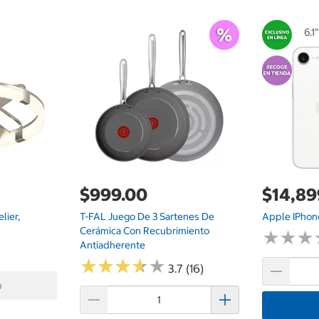
$999.00
$14,89
lier,
T-FAL Juego De 3 Sartenes De
Apple IPhon
Cerámica Con Recubrimiento
★
★
★
★
★
★
Antiadherente
★
★
★
★
★
★
★
★
★
★
3.7 (16)
o