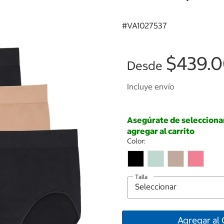
#
VA1027537
$439.
Desde
Incluye envío
Asegúrate de seleccionar 
agregar al carrito
Color:
Talla
Agregar al 