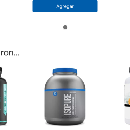
Agregar
on...