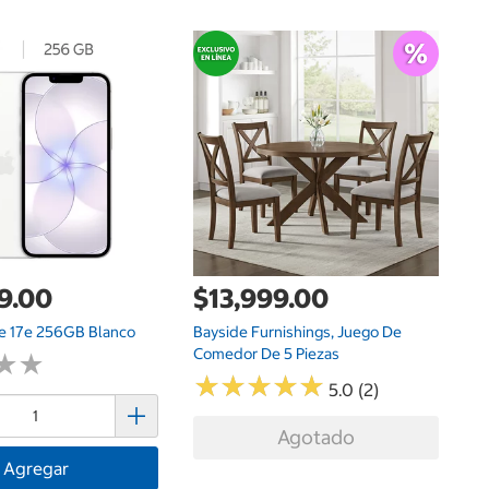
G
$
Dr
P
9.00
$13,999.00
e 17e 256GB Blanco
Bayside Furnishings, Juego De
Comedor De 5 Piezas
★
★
★
★
★
★
★
★
★
★
★
★
★
★
5.0 (2)
Agotado
Agregar