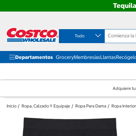
Tequila
Ir
Ir
directo
directo
al
al
contenido
menú
Todo
de
navegación
Departamentos
Grocery
Membresías
Llantas
Recógelo
Adquiere tu
Inicio
Ropa, Calzado Y Equipaje
Ropa Para Dama
Ropa Interior