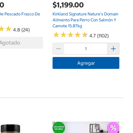
00
$1,199.00
 De Pescado Frasco De
Kirkland Signature Nature's Domain
Alimento Para Perro Con Salmón Y
Camote 15.87kg
★
★
★
★
4.8 (24)
★
★
★
★
★
★
★
★
★
★
4.7 (1102)
Agotado
Agregar
G