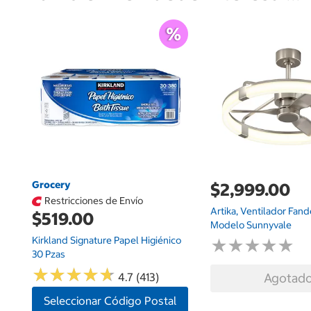
Grocery
$2,999.00
Restricciones de Envío
Artika, Ventilador Fande
$519.00
Modelo Sunnyvale
Kirkland Signature Papel Higiénico
★
★
★
★
★
★
★
★
★
★
30 Pzas
★
★
★
★
★
★
★
★
★
★
4.7 (413)
Agotad
Seleccionar Código Postal