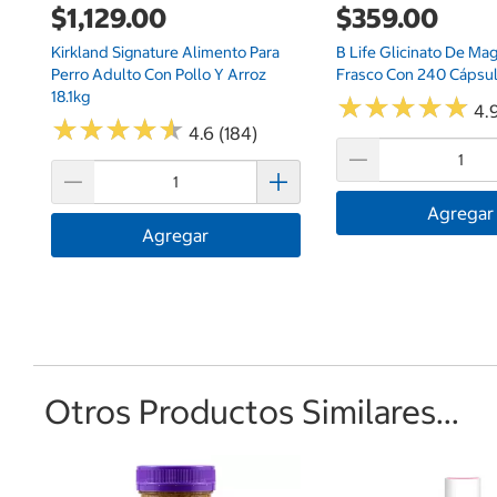
$1,129.00
$359.00
Kirkland Signature Alimento Para
B Life Glicinato De Ma
Perro Adulto Con Pollo Y Arroz
Frasco Con 240 Cápsu
18.1kg
★
★
★
★
★
★
★
★
★
★
4.9
★
★
★
★
★
★
★
★
★
★
4.6 (184)
Agregar
Agregar
Otros Productos Similares...