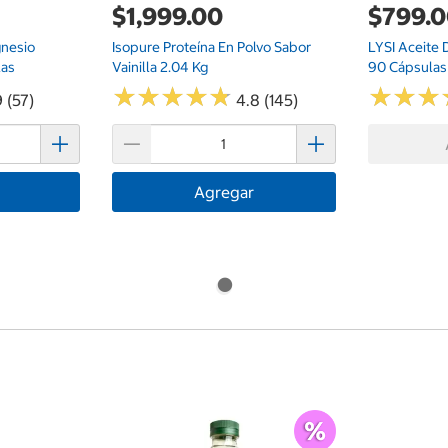
$1,999.00
$799.
gnesio
Isopure Proteína En Polvo Sabor
LYSI Aceite
las
Vainilla 2.04 Kg
90 Cápsulas
★
★
★
★
★
★
★
★
★
★
★
★
★
★
★
★
 (57)
4.8 (145)
Agregar