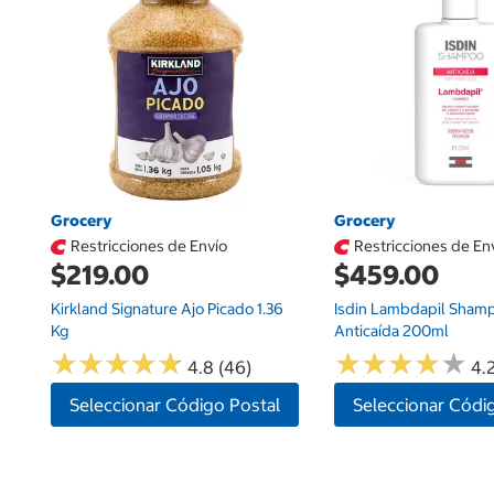
Grocery
Grocery
Restricciones de Envío
Restricciones de En
$219.00
$459.00
Kirkland Signature Ajo Picado 1.36
Isdin Lambdapil Sham
Kg
Anticaída 200ml
★
★
★
★
★
★
★
★
★
★
★
★
★
★
★
★
★
★
★
★
4.8 (46)
4.2
Seleccionar Código Postal
Seleccionar Códi