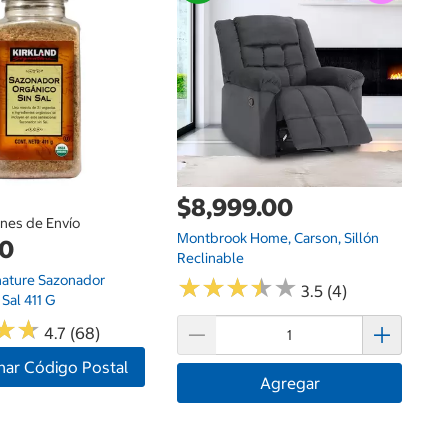
$
Ho
$8,999.00
ones de Envío
Montbrook Home, Carson, Sillón
00
Reclinable
nature Sazonador
★
★
★
★
★
★
★
★
★
★
3.5 (4)
 Sal 411 G
★
★
★
★
4.7 (68)
nar Código Postal
Agregar