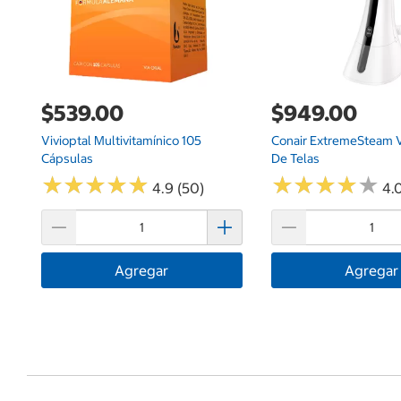
$539.00
$949.00
Vivioptal Multivitamínico 105
Conair ExtremeSteam 
Cápsulas
De Telas
★
★
★
★
★
★
★
★
★
★
★
★
★
★
★
★
★
★
★
★
4.9 (50)
4.0
Agregar
Agregar