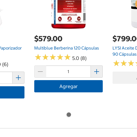
$579.00
$799.
Vaporizador
Multiblue Berberina 120 Cápsulas
LYSI Aceite
90 Cápsulas
★
★
★
★
★
★
★
★
★
★
5.0 (8)
★
★
★
★
★
★
 (6)
Agregar