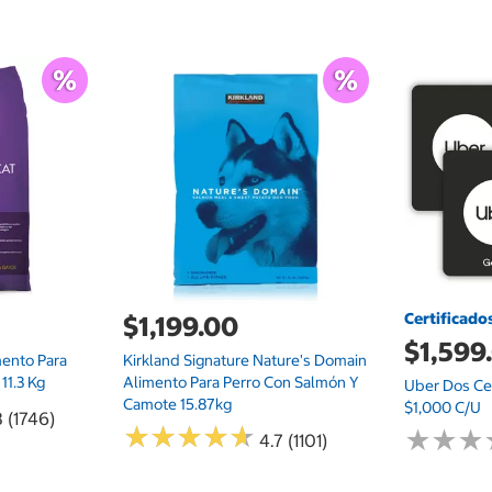
Certificado
$1,199.00
$1,599
mento Para
Kirkland Signature Nature's Domain
11.3 Kg
Alimento Para Perro Con Salmón Y
Uber Dos Cer
Camote 15.87kg
$1,000 C/u
8 (1746)
★
★
★
★
★
★
★
★
★
★
★
★
★
★
★
★
4.7 (1101)