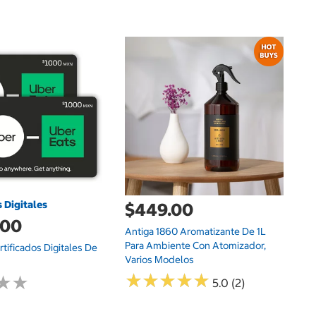
d
Fr
De
s Digitales
$449.00
.00
Antiga 1860 Aromatizante De 1L
Para Ambiente Con Atomizador,
tificados Digitales De
Varios Modelos
★
★
★
★
★
★
★
★
★
★
★
★
★
★
5.0 (2)