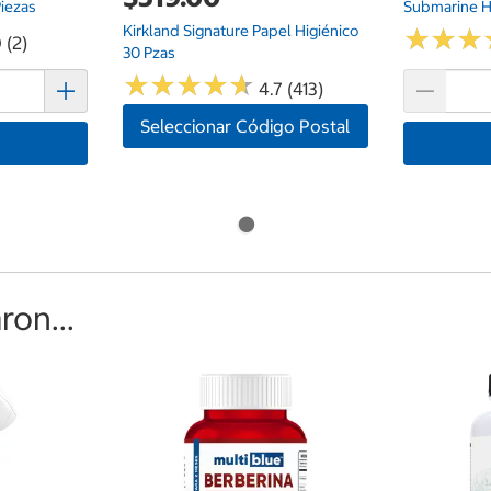
iezas
Submarine 
Kirkland Signature Papel Higiénico
★
★
★
★
★
★
 (2)
30 Pzas
★
★
★
★
★
★
★
★
★
★
4.7 (413)
Seleccionar Código Postal
on...