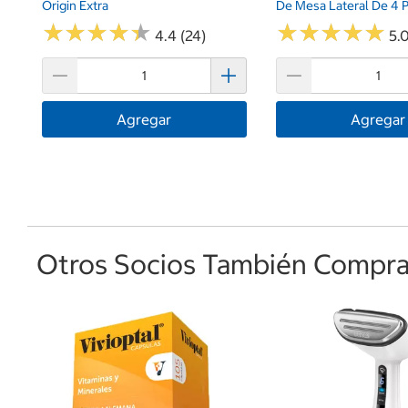
Origin Extra
De Mesa Lateral De 4 P
★
★
★
★
★
★
★
★
★
★
★
★
★
★
★
★
★
★
★
★
4.4 (24)
5.0
Agregar
Agregar
Otros Socios También Comprar