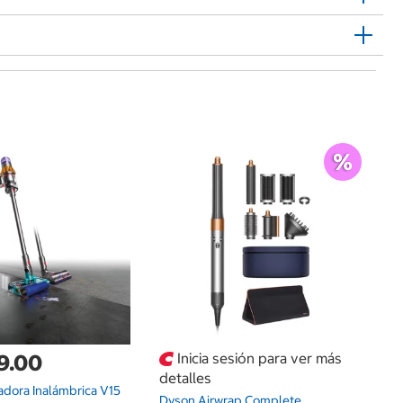
$
Ar
M
9.00
Inicia sesión para ver más
detalles
adora Inalámbrica V15
Dyson Airwrap Complete