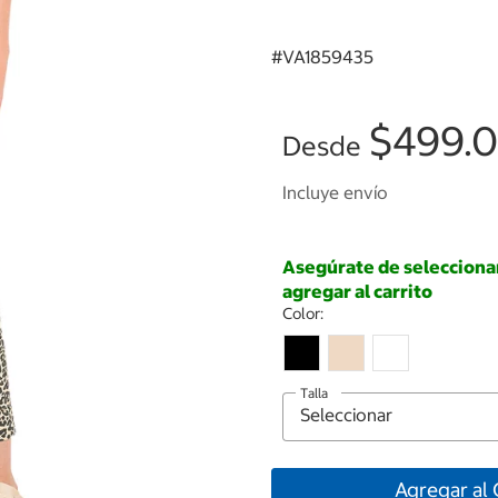
#
VA1859435
$499.
Desde
Incluye envío
Asegúrate de seleccionar 
agregar al carrito
Color:
Talla
Agregar al 