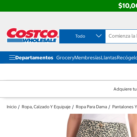
$10,0
Ir
Ir
directo
directo
al
al
contenido
menú
Todo
de
navegación
Departamentos
Grocery
Membresías
Llantas
Recógelo
Adquiere tu
Inicio
Ropa, Calzado Y Equipaje
Ropa Para Dama
Pantalones Y