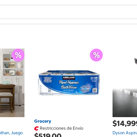
Grocery
$14,99
Restricciones de Envío
athan, Juego
Dyson Aspir
$519.00