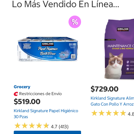
Lo Más Vendido En Línea...
Grocery
$729.00
Restricciones de Envío
Kirkland Signature Ali
$519.00
Gato Con Pollo Y Arroz 
Kirkland Signature Papel Higiénico
★
★
★
★
★
★
★
★
★
★
4.
30 Pzas
★
★
★
★
★
★
★
★
★
★
4.7 (413)