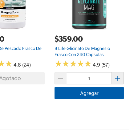
00
$359.00
 De Pescado Frasco De
B Life Glicinato De Magnesio
Frasco Con 240 Cápsulas
★
★
★
★
★
★
★
★
★
★
★
★
★
★
4.8 (24)
4.9 (57)
Agotado
Agregar