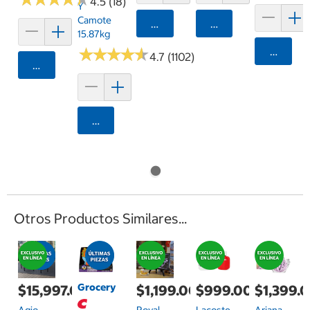
4.5 (18)
Y
Camote
Agregar
Agregar
15.87kg
★
★
★
★
★
★
★
★
★
★
Agrega
4.7 (1102)
Agregar
Agregar
Otros Productos Similares...
Grocery
$15,997.00
$1,199.00
$999.00
$1,399.
Agio,
Royal
Lacoste
Ariana