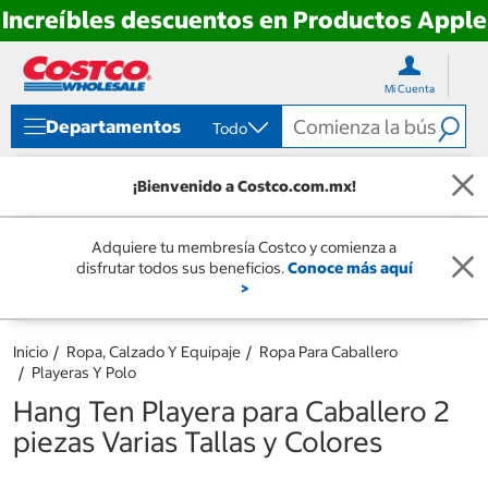
Increíbles descuentos en Productos Apple
Ir
Ir
directo
directo
Mi Cuenta
al
al
contenido
menú
Departamentos
Todo
de
navegación
¡Bienvenido a Costco.com.mx!
Adquiere tu membresía Costco y comienza a
disfrutar todos sus beneficios.
Conoce más aquí
>
Inicio
Ropa, Calzado Y Equipaje
Ropa Para Caballero
Playeras Y Polo
Hang Ten Playera para Caballero 2
piezas Varias Tallas y Colores