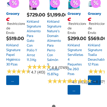
Grocery
Grocery
Grocery
$729.00
$1,199.00
Kirkland
Kirkland
Restricciones
Restricciones
Restriccion
Signature
Signature
de
de
de
Alimento
Nature's
Envío
Envío
Envío
Para
Domain
$519.00
$299.00
$569.0
Gato
Alimento
Kirkland
Kirkland
Kirkland
Con
Para
Signature
Signature
Signature
Pollo Y
Perro
Papel
Servilletas
Toalla
Arroz
Con
Higiénico
4
Desechable
11.3 Kg
Salmón
30 Pzas
Paquetes
12 Pzas
Y
★
★
★
★
★
★
★
★
★
★
4.8 (1749)
De 260
Camote
★
★
★
★
★
★
★
★
★
★
★
★
★
★
★
★
4.7 (413)
Pzas
15.87kg
★
★
★
★
★
★
★
★
★
★
★
★
★
★
★
★
★
★
★
★
Seleccionar Código Postal
Selecci
4.8 (175)
4.7 (1102)
Seleccionar Código