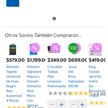
Seleccionar Código Postal
Otros Socios También Compraron...
$579.00
$1,199.00
$349.00
$699.00
$419.00
Michelin
Kirkland
Crocodile
Jesús
King
Tapete
Signature
Toallas
Del
Crystal
Universal
Nature's
Para
Pozo
Jarra De
De Hule
Domain
Limpieza
Halloween
Vidrio
Negro
Alimento
Prehumedecidas
100 Ml
De
Para
Para
Borosilicato,
★
★
★
★
★
★
★
★
★
★
★
★
★
★
★
★
★
★
★
★
4.8 (65)
Automóvil
Perro
1 Pieza
4 Piezas
Con
★
★
★
★
★
★
Salmón
★
★
★
★
★
★
★
★
★
★