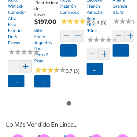
Restricciones
Winlock
Pizarrón
French
Grande
de
Comedor
Luminoso
Panache
R.E.M.
Envío
Alto
Pour
★
★
★
★
★
★
★
★
★
★
★
★
★
★
★
★
$197.00
4.4 (5)
Para
Elle
Bite
Exterior
90ml
Force
De 5
★
★
★
★
★
★
★
★
★
★
Juguetes
Piezas
Para
★
★
★
★
★
★
★
★
★
★
Agregar
Agrega
Perro 2
Pzas
★
★
★
★
★
★
★
★
★
★
Agregar
3.7 (3)
Agregar
Seleccionar Código Postal
Lo Más Vendido En Línea...