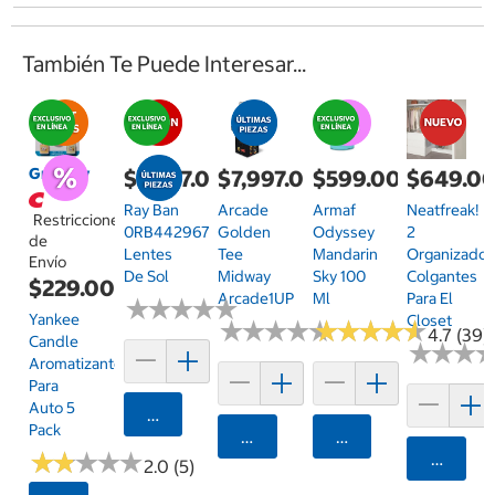
También Te Puede Interesar...
Grocery
$2,587.00
$7,997.00
$599.00
$649.0
Ray Ban
Arcade
Armaf
Neatfreak!
Restricciones
0RB442967244853
Golden
Odyssey
2
de
Lentes
Tee
Mandarin
Organizador
Envío
De Sol
Midway
Sky 100
Colgantes
$229.00
Arcade1UP
Ml
Para El
★
★
★
★
★
★
★
★
★
★
Yankee
Closet
★
★
★
★
★
★
★
★
★
★
★
★
★
★
★
★
★
★
★
★
4.7 (39)
Candle
★
★
★
★
★
★
Aromatizante
Para
Auto 5
Agregar
Pack
Agregar
Agregar
★
★
★
★
★
★
★
★
★
★
Agrega
2.0 (5)