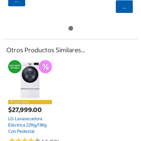
Agregar
Selecci
Otros Productos Similares...
$27,999.00
LG Lavasecadora
Eléctrica 22Kg/13Kg
Con Pedestal
★
★
★
★
★
★
★
★
★
★