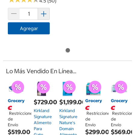
4.5 (50)
Agregar
Lo Más Vendido En Línea...
Grocery
Grocery
Grocery
$729.00
$1,199.00
Kirkland
Kirkland
Restricciones
Restricciones
Restriccion
Signature
Signature
de
de
de
Alimento
Nature's
Envío
Envío
Envío
Para
Domain
$519.00
$299.00
$569.0
Gato
Alimento