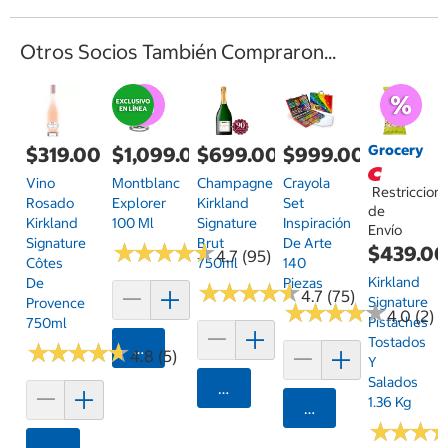
Otros Socios También Compraron...
Grocery
$319.00
$1,099.00
$699.00
$999.00
Vino
Montblanc
Champagne
Crayola
Restriccion
Rosado
Explorer
Kirkland
Set
de
Kirkland
100 Ml
Signature
Inspiración
Envío
Signature
Brut
De Arte
★
★
★
★
★
★
★
★
★
★
$439.0
4.7 (95)
Côtes
750ml
140
Kirkland
De
Piezas
★
★
★
★
★
★
★
★
★
★
4.7 (75)
Signature
Provence
★
★
★
★
★
★
★
★
★
★
4.0 (2)
Pistaches
750ml
Tostados
★
★
★
★
★
★
★
★
★
★
Agregar
4.8 (5)
Y
Salados
Agregar
1.36 Kg
Agregar
★
★
★
★
★
★