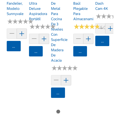
Fandelier,
Ultra
De
Baúl
Dash
Modelo
Deluxe
Metal
Plegable
Cam 4K
Sunnyvale
Aspiradora
Para
Para
★
★
★
★
★
★
Portátil
Cocina
Almacenamiento
★
★
★
★
★
★
★
★
★
★
De 3
★
★
★
★
★
★
★
★
★
★
★
★
★
★
★
★
★
★
★
★
5.0 (23)
Niveles
Con
Superficie
Agrega
De
Agregar
Madera
Agregar
Agregar
De
Acacia
★
★
★
★
★
★
★
★
★
★
Agregar