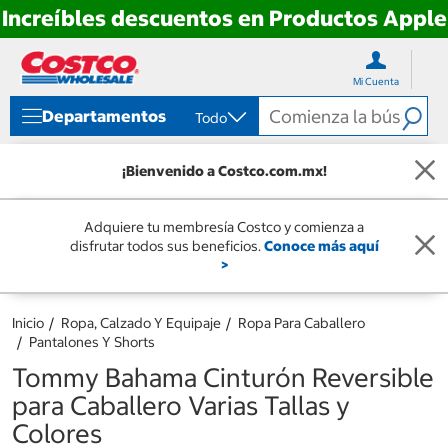
Increíbles descuentos en Productos Apple
Ir
Ir
directo
directo
Mi Cuenta
al
al
contenido
menú
Departamentos
Todo
de
navegación
¡Bienvenido a Costco.com.mx!
Adquiere tu membresía Costco y comienza a
disfrutar todos sus beneficios.
Conoce más aquí
>
Inicio
Ropa, Calzado Y Equipaje
Ropa Para Caballero
Pantalones Y Shorts
Tommy Bahama Cinturón Reversible
para Caballero Varias Tallas y
Colores