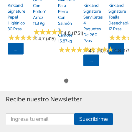
Kirkland
Kirkland
Kirkland
Con
Para
Signature
Signature
Signature
Pollo Y
Perro
Papel
Servilletas
Toalla
Arroz
Con
Higiénico
4
Desechable
11.3 Kg
Salmón
30 Pzas
Paquetes
12 Pzas
Y
★
★
★
★
★
★
★
★
★
★
4.8 (1751)
De 260
Camote
★
★
★
★
★
★
★
★
★
★
★
★
★
★
★
★
4.7 (415)
Pzas
15.87kg
★
★
★
★
★
★
★
★
★
★
★
★
★
★
★
★
★
★
★
★
Seleccionar Código Postal
Selecci
4.8 (175)
4.7 (1107)
Seleccionar Código
Recibe nuestro Newsletter