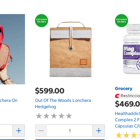
Grocery
$599.00
Restricci
chera On
Out Of The Woods Lonchera
$469.
Hedgehog
Healthaddic
★
★
★
★
★
★
★
★
★
★
Complex 2 F
Cápsulas C/
★
★
★
★
★
★