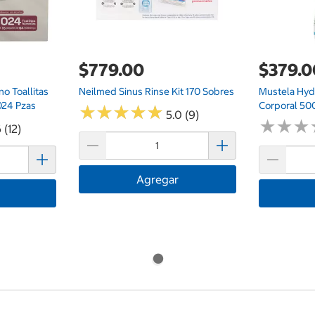
$779.00
$379.0
o Toallitas
Neilmed Sinus Rinse Kit 170 Sobres
Mustela Hyd
024 Pzas
Corporal 50
★
★
★
★
★
★
★
★
★
★
5.0 (9)
★
★
★
★
★
★
 (12)
Agregar