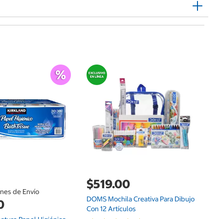
$
We
Es
$519.00
ones de Envío
DOMS Mochila Creativa Para Dibujo
0
Con 12 Artículos