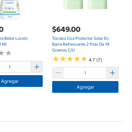
0
$649.00
ra Bebé Loción
Tocobo Cica Protector Solar En
0 Ml
Barra Refrescante 2 Pzas De 19
Gramos C/u
★
★
★
★
★
★
★
★
★
★
★
★
★
★
4.7 (7)
Agregar
Agregar