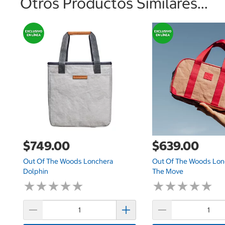
Otros Productos Similares...
$749.00
$639.00
Out Of The Woods Lonchera
Out Of The Woods Lon
Dolphin
The Move
★
★
★
★
★
★
★
★
★
★
★
★
★
★
★
★
★
★
★
★