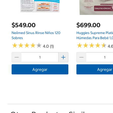
$549.00
$699.00
Neilmed Sinus Rinse Niños 120
Huggies Supreme Platin
Sobres
Húmedas Para Bebé 1,
★
★
★
★
★
★
★
★
★
★
★
★
★
★
★
★
★
★
★
★
4.0 (1)
4.6
Agregar
Agregar