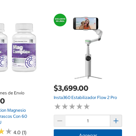
$
Ni
Su
3 
$3,699.00
ones de Envío
Insta360 Estabilizador Flow 2 Pro
00
★
★
★
★
★
★
★
★
★
★
tion Magnesio
rascos Con 60
u
★
★
★
★
4.0 (1)
Agregar