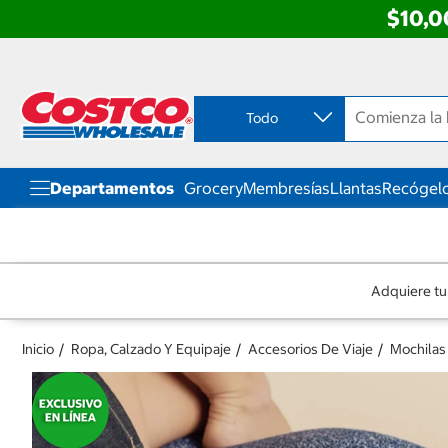
$10,0
Ir
Ir
directo
directo
al
al
contenido
menú
Todo
de
navegación
Departamentos
Grocery
Membresías
Llantas
Recógelo
Adquiere tu
Inicio
Ropa, Calzado Y Equipaje
Accesorios De Viaje
Mochilas