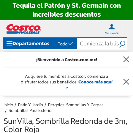
Tequila el Patrón y St. Germain con
increíbles descuentos
Ir
Ir
directo
directo
Mi Cuenta
al
al
contenido
menú
Departamentos
Todo
de
navegación
¡Bienvenido a Costco.com.mx!
Adquiere tu membresía Costco y comienza a
disfrutar todos sus beneficios.
Conoce más aquí
>
Inicio
Patio Y Jardín
Pérgolas, Sombrillas Y Carpas
Sombrillas Para Exterior
SunVilla, Sombrilla Redonda de 3m,
Color Roja