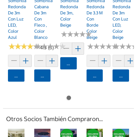
Sombrilla
Sombrilla
Sombrilla
Sombrilla
Sombrilla
Redonda
Cabana
Redonda
Redonda
Redonda
De 3m
De 3m
De 3m,
De 3.3 M
De 3m
Con Luz
Con
Color
Con
Con Luz
LED,
Fleco ,
Beige
Borde
LED,
Color
Color
Color
Color
★
★
★
★
★
★
★
★
★
★
Azul
Blanco
Beige
Beige
★
★
★
★
★
★
★
★
★
★
★
★
★
★
★
★
★
★
★
★
★
★
★
★
★
★
★
★
★
★
★
★
★
★
★
★
4.3 (3)
Agregar
Agregar
Agregar
Agregar
Agrega
Otros Socios También Compraron...