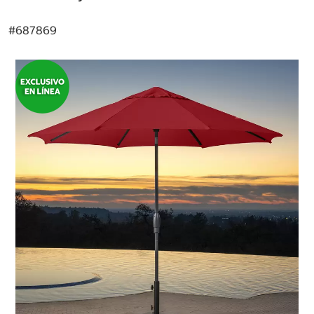
#
687869