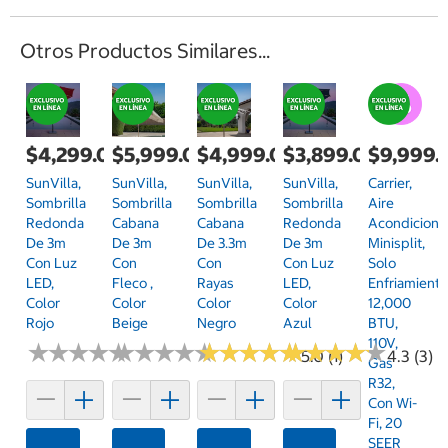
Otros Productos Similares...
$4,299.00
$5,999.00
$4,999.00
$3,899.00
$9,999.
SunVilla,
SunVilla,
SunVilla,
SunVilla,
Carrier,
Sombrilla
Sombrilla
Sombrilla
Sombrilla
Aire
Redonda
Cabana
Cabana
Redonda
Acondicion
De 3m
De 3m
De 3.3m
De 3m
Minisplit,
Con Luz
Con
Con
Con Luz
Solo
LED,
Fleco ,
Rayas
LED,
Enfriamiento
Color
Color
Color
Color
12,000
Rojo
Beige
Negro
Azul
BTU,
110V,
★
★
★
★
★
★
★
★
★
★
★
★
★
★
★
★
★
★
★
★
★
★
★
★
★
★
★
★
★
★
★
★
★
★
★
★
★
★
★
★
5.0 (1)
4.3 (3)
Gas
R32,
Con Wi-
Fi, 20
SEER
Agregar
Agregar
Agregar
Agregar