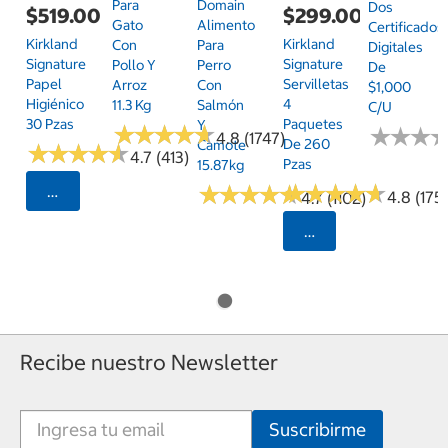
Para
Domain
Dos
$519.00
$299.00
Gato
Alimento
Certificados
Kirkland
Kirkland
Con
Para
Digitales
Signature
Signature
Pollo Y
Perro
De
Papel
Servilletas
Arroz
Con
$1,000
Higiénico
4
11.3 Kg
Salmón
C/u
30 Pzas
Paquetes
Y
★
★
★
★
★
★
★
★
★
★
★
★
★
★
★
★
4.8 (1747)
De 260
Camote
★
★
★
★
★
★
★
★
★
★
4.7 (413)
Pzas
15.87kg
★
★
★
★
★
★
★
★
★
★
★
★
★
★
★
★
★
★
★
★
Seleccionar Código Postal
4.8 (175)
4.7 (1102)
Seleccionar Código
Recibe nuestro Newsletter