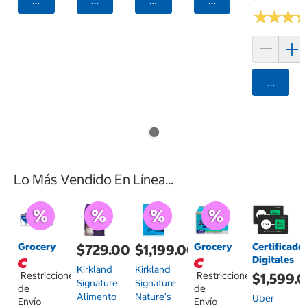
★
★
★
★
★
★
Agrega
Lo Más Vendido En Línea...
Grocery
Grocery
Certificado
$729.00
$1,199.00
Digitales
Kirkland
Kirkland
Restricciones
Restricciones
$1,599.
Signature
Signature
de
de
Alimento
Nature's
Uber
Envío
Envío