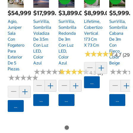
$54,999.00
$17,999.00
$3,899.00
$8,999.00
$5,999.
Agio,
SunVilla,
SunVilla,
Lifetime,
SunVilla,
Juniper
Sombrilla
Sombrilla
Cobertizo
Sombrilla
Sala
Voladiza
Redonda
Vertical
Cabana
Con
De 3.5m
De 3m
173 Cm
De 3m
Fogatero
Con Luz
Con Luz
X 73 Cm
Con
Para
LED,
LED,
Fleco ,
★
★
★
★
★
★
★
★
★
★
4.7 (29)
Exterior
Color
Color
Color
De 5
Azul
Azul
Beige
Piezas
★
★
★
★
★
★
★
★
★
★
★
★
★
★
★
★
★
★
★
★
★
★
★
★
★
★
4.3 (3)
★
★
★
★
★
★
★
★
★
★
Agregar
Agregar
Agregar
Agrega
Agregar