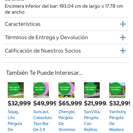
Encimera inferior del bar: 193.04 cm de largo x 17.78 cm
de ancho
Características
Términos de Entrega y Devolución
Calificación de Nuestros Socios
También Te Puede Interesar...
$32,999.00
$49,999.00
$65,999.00
$21,999.00
$32,999
Sojag,
Suncast,
Zhengte,
SunVilla,
Yardistry,
Lito
Cobertizo
Pérgola
Pérgola
Pérgola
Pérgola
Tipo Bar
De
Con
De
De
De 2.4
Aluminio
Rejillas
Madera