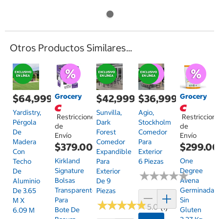
Otros Productos Similares...
Grocery
Grocery
$64,999.00
$42,999.00
$36,999.00
Yardistry,
Sunvilla,
Agio,
Restricciones
Restriccion
Pérgola
Dark
Stockholm
de
de
De
Forest
Comedor
Envío
Envío
Madera
Comedor
Para
$379.00
$299.0
Con
Expandible
Exterior
Kirkland
One
Techo
Para
6 Piezas
Signature
Degree
De
Exterior
★
★
★
★
★
★
★
★
★
★
Bolsas
Avena
Aluminio
De 9
Transparentes
Germinada
De 3.65
Piezas
Para
Sin
M X
★
★
★
★
★
★
★
★
★
★
5.0 (1)
Bote De
Gluten
6.09 M