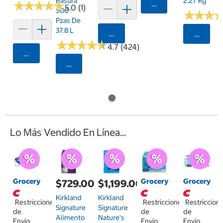
Basura
2.27 Kg
★
★
★
★
★
★
★
★
★
★
Agregar
5.0 (1)
500
★
★
★
★
★
★
Pzas De
37.8 L
Agregar
Selecci
★
★
★
★
★
★
★
★
★
★
4.7 (424)
Agregar
Seleccionar Código Postal
Lo Más Vendido En Línea...
Grocery
Grocery
Grocery
$729.00
$1,199.00
Kirkland
Kirkland
Restricciones
Restricciones
Restriccion
Signature
Signature
de
de
de
Alimento
Nature's
Envío
Envío
Envío