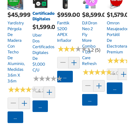
Certificados
$45,999.00
$959.00
$8,599.00
$1,579.
Digitales
Yardistry
Fanttik
DJI Dron
Omron
$1,599.00
Pérgola
S200
Neo 2
Masajeador
De
APEX
Fly
Portátil
Uber
Madera
Inflador
More
De
Dos
Con
Combo
Electroterap
Certificados
★
★
★
★
★
★
★
★
★
★
3.2 (5)
Techo
+ DJI
Premium
Digitales
De
Care
De
★
★
★
★
★
★
Aluminio,
Refresh
$1,000
Medidas
C/u
★
★
★
★
★
★
★
★
★
★
5.0 (3)
3.6m X
Agregar
★
★
★
★
★
★
★
★
★
★
3.6m
★
★
★
★
★
★
★
★
★
★
Agrega
4.2 (14)
Agregar
Agregar
Agregar