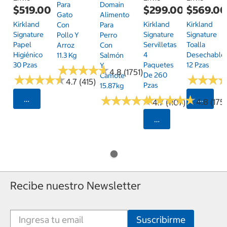
Para
Domain
$519.00
$299.00
$569.0
Gato
Alimento
Kirkland
Kirkland
Kirkland
Con
Para
Signature
Signature
Signature
Pollo Y
Perro
Papel
Servilletas
Toalla
Arroz
Con
Higiénico
4
Desechable
11.3 Kg
Salmón
30 Pzas
Paquetes
12 Pzas
Y
★
★
★
★
★
★
★
★
★
★
4.8 (1751)
De 260
Camote
★
★
★
★
★
★
★
★
★
★
★
★
★
★
★
★
4.7 (415)
Pzas
15.87kg
★
★
★
★
★
★
★
★
★
★
★
★
★
★
★
★
★
★
★
★
Seleccionar Código Postal
Selecci
4.8 (175)
4.7 (1107)
Seleccionar Código
Recibe nuestro Newsletter