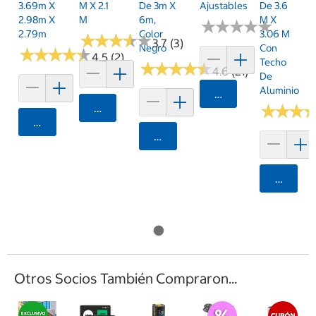
3.69m X
M X 2.1
De 3m X
Ajustables
De 3.6
2.98m X
M
6m,
M X
★
★
★
★
★
★
★
★
★
★
2.79m
Color
3.06 M
★
★
★
★
★
★
★
★
★
★
3.7 (3)
Negro
Con
★
★
★
★
★
★
★
★
★
★
4.5 (2)
Techo
★
★
★
★
★
★
★
★
★
★
4.6 (21)
De
Aluminio
Agregar
Agregar
★
★
★
★
★
★
Agregar
Agregar
Agrega
Otros Socios También Compraron...