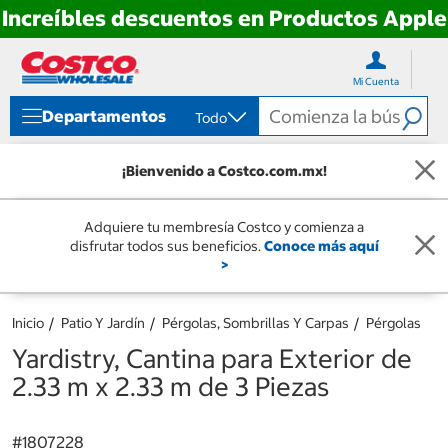
Increíbles descuentos en Productos Apple
Ir
Ir
directo
directo
Mi Cuenta
al
al
contenido
menú
Departamentos
Todo
de
navegación
¡Bienvenido a Costco.com.mx!
Adquiere tu membresía Costco y comienza a
disfrutar todos sus beneficios.
Conoce más aquí
>
Inicio
Patio Y Jardín
Pérgolas, Sombrillas Y Carpas
Pérgolas
Yardistry, Cantina para Exterior de
2.33 m x 2.33 m de 3 Piezas
#
1807228