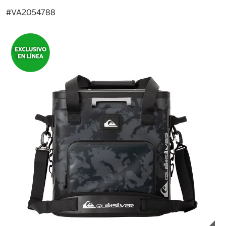
#
VA2054788