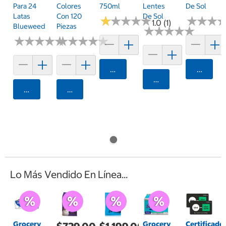
Para 24
Colores
750ml
Lentes
De Sol
Latas
Con 120
De Sol
★
★
★
★
★
★
★
★
★
★
★
★
★
★
★
★
1.0 (1)
Blueweed
Piezas
★
★
★
★
★
★
★
★
★
★
★
★
★
★
★
★
★
★
★
★
★
★
★
★
★
★
★
★
★
★
Agregar
Agrega
Agregar
Agregar
Agregar
Lo Más Vendido En Línea...
Grocery
Grocery
Certificado