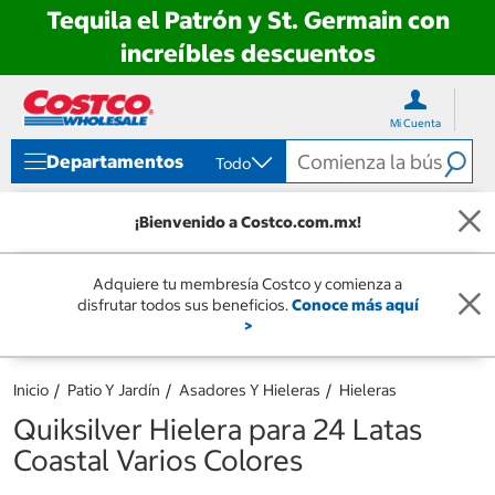
Tequila el Patrón y St. Germain con
increíbles descuentos
Ir
Ir
directo
directo
Mi Cuenta
al
al
contenido
menú
Departamentos
Todo
de
navegación
¡Bienvenido a Costco.com.mx!
Adquiere tu membresía Costco y comienza a
disfrutar todos sus beneficios.
Conoce más aquí
>
Inicio
Patio Y Jardín
Asadores Y Hieleras
Hieleras
Quiksilver Hielera para 24 Latas
Coastal Varios Colores