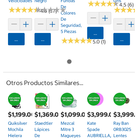
Velocidades
Negro
Fundas
Gris
★
★
★
★
★
★
★
★
★
★
4.5 (6)
De
★
★
★
★
★
★
★
★
★
★
★
★
★
★
★
★
★
★
★
★
★
★
★
★
★
★
4.6 (37)
Colores
De
Seguridad,
5 Piezas
Agregar
Agregar
Agregar
★
★
★
★
★
★
★
★
★
★
Agrega
5.0 (1)
Otros Productos Similares...
$1,199.00
$1,369.00
$1,099.00
$3,999.00
$3,999.
Quiksilver
Staedtler
Mezcal
Kate
Ray Ban
Mochila
Lápices
Mitre 3
Spade
0RB3025
Hielera
De
Magueyes
AUBRIELLA/G/S
Lentes