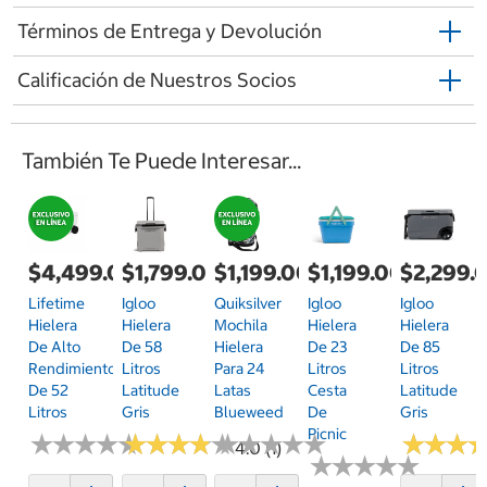
Términos de Entrega y Devolución
Calificación de Nuestros Socios
También Te Puede Interesar...
$4,499.00
$1,799.00
$1,199.00
$1,199.00
$2,299.
Lifetime
Igloo
Quiksilver
Igloo
Igloo
Hielera
Hielera
Mochila
Hielera
Hielera
De Alto
De 58
Hielera
De 23
De 85
Rendimiento
Litros
Para 24
Litros
Litros
De 52
Latitude
Latas
Cesta
Latitude
Litros
Gris
Blueweed
De
Gris
Picnic
★
★
★
★
★
★
★
★
★
★
★
★
★
★
★
★
★
★
★
★
★
★
★
★
★
★
★
★
★
★
★
★
★
★
★
★
4.0 (1)
★
★
★
★
★
★
★
★
★
★