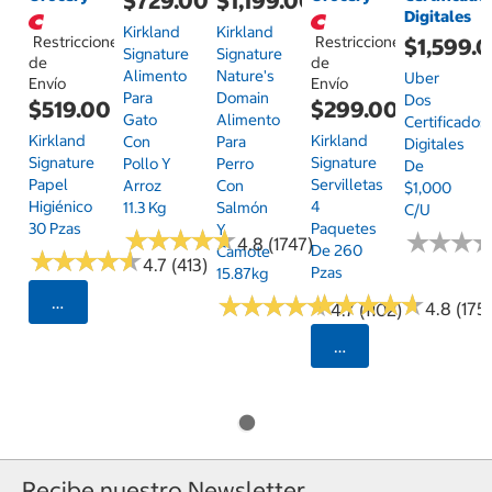
$729.00
$1,199.00
Digitales
Kirkland
Kirkland
Restricciones
Restricciones
$1,599.
Signature
Signature
de
de
Alimento
Nature's
Uber
Envío
Envío
Para
Domain
Dos
$519.00
$299.00
Gato
Alimento
Certificados
Kirkland
Kirkland
Con
Para
Digitales
Signature
Signature
Pollo Y
Perro
De
Papel
Servilletas
Arroz
Con
$1,000
Higiénico
4
11.3 Kg
Salmón
C/u
30 Pzas
Paquetes
Y
★
★
★
★
★
★
★
★
★
★
★
★
★
★
★
★
4.8 (1747)
De 260
Camote
★
★
★
★
★
★
★
★
★
★
4.7 (413)
Pzas
15.87kg
★
★
★
★
★
★
★
★
★
★
★
★
★
★
★
★
★
★
★
★
Seleccionar Código Postal
4.8 (175)
4.7 (1102)
Seleccionar Código
Recibe nuestro Newsletter