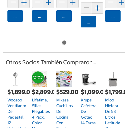
Agregar
Agregar
Agregar
Agrega
Agregar
Otros Socios También Compraron...
$1,899.00
$2,899.00
$529.00
$1,099.00
$1,799.
Woozoo
Lifetime,
Mikasa
Krups
Igloo
Ventilador
Sillas
Cuchillos
Cafetera
Hielera
De
Plegables
De
De
De 58
Pedestal,
4 Pack,
Cocina
Goteo
Litros
12
Color
Con
14 Tazas
Latitude