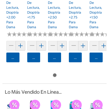
De
De
De
De
De
Lectura,
Lectura,
Lectura,
Lectura,
Lectura,
Dioptría
Dioptría
Dioptría
Dioptría
Dioptría
+2.00
+1.75
+2.50
+2.75
+1.50
Para
Para
Para
Para
Para
Dama
Dama
Dama
Dama
Dama
★
★
★
★
★
★
★
★
★
★
★
★
★
★
★
★
★
★
★
★
★
★
★
★
★
★
★
★
★
★
★
★
★
★
★
★
★
★
★
★
★
★
★
★
★
★
Agregar
Agregar
Agregar
Agregar
Agrega
Lo Más Vendido En Línea...