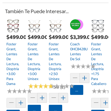
También Te Puede Interesar...
$499.00
$499.00
$499.00
$3,399.00
$499.0
Foster
Foster
Foster
Coach
Foster
Grant,
Grant,
Grant,
0HC8428U
Grant,
Lentes
Lentes
Lentes
Lentes
Lentes
De
De
De
De Sol
De
Lectura,
Lectura,
Lectura,
Lectura,
★
★
★
★
★
★
★
★
★
★
Dioptría
Dioptría
Dioptría
Dioptría
+3.00
+3.00
+2.50
+1.75
Para
Unisex
Unisex
Para
Dama
Caballero
★
★
★
★
★
★
★
★
★
★
★
★
★
★
★
★
★
★
★
★
5.0 (2)
★
★
★
★
★
★
★
★
★
★
Agregar
★
★
★
★
★
★
Agregar
Agregar