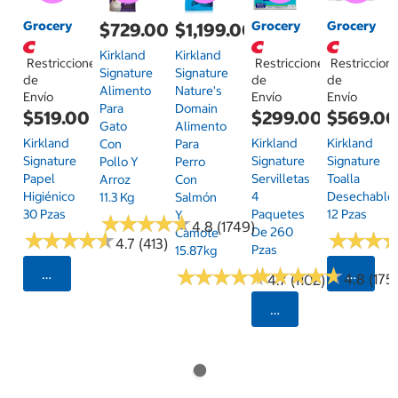
Grocery
Grocery
Grocery
$729.00
$1,199.00
Kirkland
Kirkland
Restricciones
Restricciones
Restriccion
Signature
Signature
de
de
de
Alimento
Nature's
Envío
Envío
Envío
Para
Domain
$519.00
$299.00
$569.0
Gato
Alimento
Kirkland
Kirkland
Kirkland
Con
Para
Signature
Signature
Signature
Pollo Y
Perro
Papel
Servilletas
Toalla
Arroz
Con
Higiénico
4
Desechable
11.3 Kg
Salmón
30 Pzas
Paquetes
12 Pzas
Y
★
★
★
★
★
★
★
★
★
★
4.8 (1749)
De 260
Camote
★
★
★
★
★
★
★
★
★
★
★
★
★
★
★
★
4.7 (413)
Pzas
15.87kg
★
★
★
★
★
★
★
★
★
★
★
★
★
★
★
★
★
★
★
★
Seleccionar Código Postal
Selecci
4.8 (175)
4.7 (1102)
Seleccionar Código