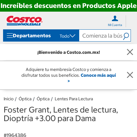
Increíbles descuentos en Productos Apple
Ir
Ir
directo
directo
Mi Cuenta
al
al
contenido
menú
Departamentos
Todo
de
navegación
¡Bienvenido a Costco.com.mx!
Adquiere tu membresía Costco y comienza a
disfrutar todos sus beneficios.
Conoce más aquí
>
Inicio
Óptica
Óptica
Lentes Para Lectura
Foster Grant, Lentes de lectura,
Dioptría +3.00 para Dama
#
1964386