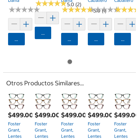
Dama
Dama
Caballero
Caballero
★
★
★
★
★
★
★
★
★
★
5.0 (2)
★
★
★
★
★
★
★
★
★
★
★
★
★
★
★
★
★
★
★
★
★
★
★
★
★
★
★
★
★
★
★
★
★
★
★
★
5.0 (1)
Agregar
Agregar
Agregar
Agregar
Agrega
Otros Productos Similares...
$499.00
$499.00
$499.00
$499.00
$499.0
Foster
Foster
Foster
Foster
Foster
Grant,
Grant,
Grant,
Grant,
Grant,
Lentes
Lentes
Lentes
Lentes
Lentes