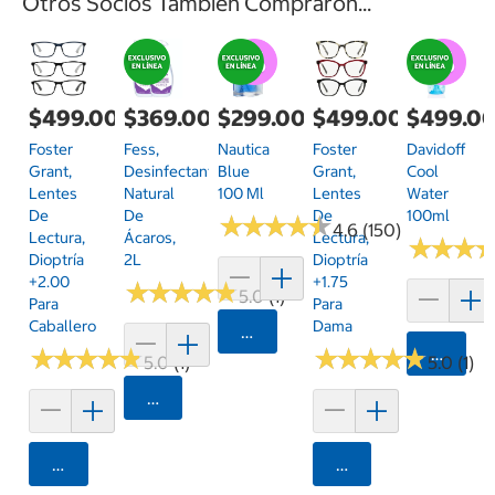
Otros Socios También Compraron...
$499.00
$369.00
$299.00
$499.00
$499.0
Foster
Fess,
Nautica
Foster
Davidoff
Grant,
Desinfectante
Blue
Grant,
Cool
Lentes
Natural
100 Ml
Lentes
Water
De
De
De
100ml
★
★
★
★
★
★
★
★
★
★
4.6 (150)
Lectura,
Ácaros,
Lectura,
★
★
★
★
★
★
Dioptría
2L
Dioptría
+2.00
+1.75
★
★
★
★
★
★
★
★
★
★
5.0 (1)
Para
Para
Caballero
Dama
Agregar
★
★
★
★
★
★
★
★
★
★
★
★
★
★
★
★
★
★
★
★
Agrega
5.0 (1)
5.0 (1)
Agregar
Agregar
Agregar