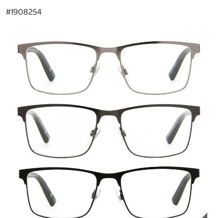
#
1908254