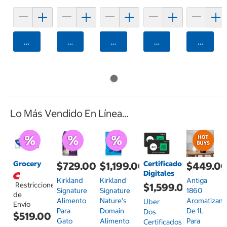
Agregar
Agregar
Agregar
Agregar
Agrega
Lo Más Vendido En Línea...
Grocery
Certificados
$729.00
$1,199.00
$449.0
Digitales
Kirkland
Kirkland
Antiga
Restricciones
$1,599.00
Signature
Signature
1860
de
Alimento
Nature's
Aromatizant
Uber
Envío
Para
Domain
De 1L
Dos
$519.00
Gato
Alimento
Para
Certificados