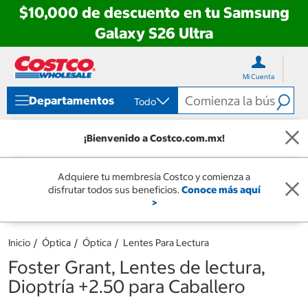
$10,000 de descuento en tu Samsung
Galaxy S26 Ultra
Ir
Ir
directo
directo
Mi Cuenta
al
al
contenido
menú
Departamentos
Todo
de
navegación
¡Bienvenido a Costco.com.mx!
Adquiere tu membresía Costco y comienza a
disfrutar todos sus beneficios.
Conoce más aquí
>
Inicio
Óptica
Óptica
Lentes Para Lectura
Foster Grant, Lentes de lectura,
Dioptría +2.50 para Caballero