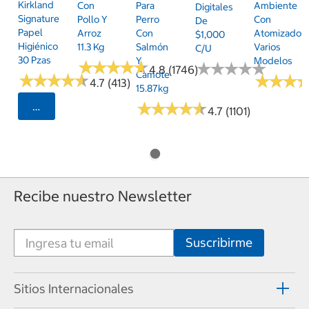
Kirkland
Con
Para
Ambiente
Digitales
Signature
Pollo Y
Perro
Con
De
Papel
Arroz
Con
Atomizador,
$1,000
Higiénico
11.3 Kg
Salmón
Varios
C/u
30 Pzas
Y
Modelos
★
★
★
★
★
★
★
★
★
★
★
★
★
★
★
★
★
★
★
★
4.8 (1746)
Camote
★
★
★
★
★
★
★
★
★
★
★
★
★
★
★
★
4.7 (413)
15.87kg
★
★
★
★
★
★
★
★
★
★
Seleccionar Código Postal
4.7 (1101)
Recibe nuestro Newsletter
Sitios Internacionales