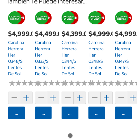
También Te Puede Interesar...
$4,999.00
$4,499.00
$4,399.00
$4,999.00
$4,999.
Carolina
Carolina
Carolina
Carolina
Carolina
Herrera
Herrera
Herrera
Herrera
Herrera
Her
Her
Her
Her
Her
0348/S
0333/S
0344/S
0348/S
0347/S
Lentes
Lentes
Lentes
Lentes
Lentes
De Sol
De Sol
De Sol
De Sol
De Sol
★
★
★
★
★
★
★
★
★
★
★
★
★
★
★
★
★
★
★
★
★
★
★
★
★
★
★
★
★
★
★
★
★
★
★
★
★
★
★
★
★
★
★
★
★
★
Agregar
Agregar
Agregar
Agregar
Agrega