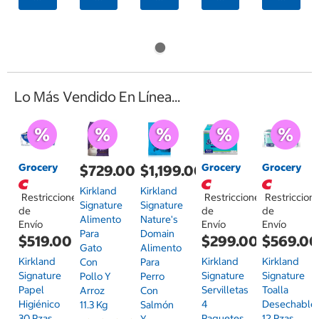
Lo Más Vendido En Línea...
Grocery
Grocery
Grocery
$729.00
$1,199.00
Kirkland
Kirkland
Restricciones
Restricciones
Restriccion
Signature
Signature
de
de
de
Alimento
Nature's
Envío
Envío
Envío
Para
Domain
$519.00
$299.00
$569.0
Gato
Alimento
Kirkland
Kirkland
Kirkland
Con
Para
Signature
Signature
Signature
Pollo Y
Perro
Papel
Servilletas
Toalla
Arroz
Con
Higiénico
4
Desechable
11.3 Kg
Salmón
30 Pzas
Paquetes
12 Pzas
Y