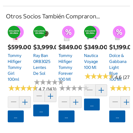
Otros Socios También Compraron...
$599.00
$3,999.00
$849.00
$349.00
$1,199.0
Tommy
Ray Ban
Tommy
Nautica
Dolce &
Hilfiger
0RB3025
Hilfiger
Voyage
Gabbana
Tommy
Lentes
Tommy
100 Ml
Light
Girl
De Sol
Forever
Blue
★
★
★
★
★
★
★
★
★
★
4.6 (271)
100ml
100 Ml
100 Ml
★
★
★
★
★
★
★
★
★
★
★
★
★
★
★
★
★
★
★
★
★
★
★
★
★
★
★
★
★
★
★
★
★
★
★
★
4.7 (143)
Agregar
Agregar
Agregar
Agregar
Agrega