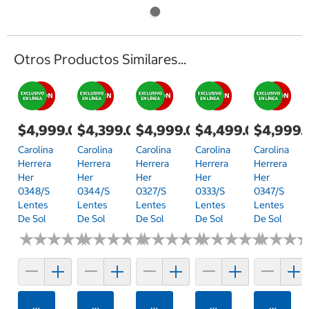
Otros Productos Similares...
$4,999.00
$4,399.00
$4,999.00
$4,499.00
$4,999.
Carolina
Carolina
Carolina
Carolina
Carolina
Herrera
Herrera
Herrera
Herrera
Herrera
Her
Her
Her
Her
Her
0348/S
0344/S
0327/S
0333/S
0347/S
Lentes
Lentes
Lentes
Lentes
Lentes
De Sol
De Sol
De Sol
De Sol
De Sol
★
★
★
★
★
★
★
★
★
★
★
★
★
★
★
★
★
★
★
★
★
★
★
★
★
★
★
★
★
★
★
★
★
★
★
★
★
★
★
★
★
★
★
★
★
★
Agregar
Agregar
Agregar
Agregar
Agrega