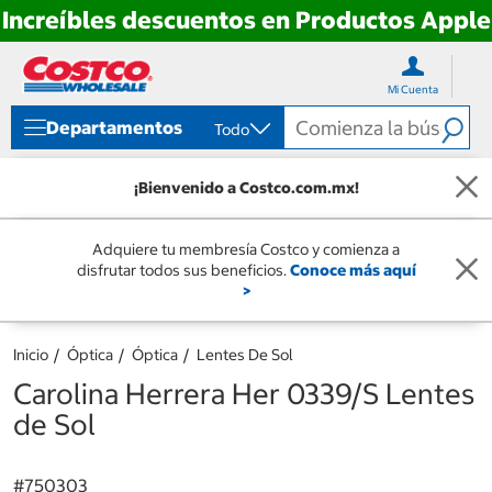
Increíbles descuentos en Productos Apple
Ir
Ir
directo
directo
Mi Cuenta
al
al
contenido
menú
Departamentos
Todo
de
navegación
¡Bienvenido a Costco.com.mx!
Adquiere tu membresía Costco y comienza a
disfrutar todos sus beneficios.
Conoce más aquí
>
Inicio
Óptica
Óptica
Lentes De Sol
Carolina Herrera Her 0339/S Lentes
de Sol
#
750303