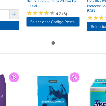
Natura Jugos Surtidos 20 Pzas De
FotoUltra 10
200 Ml
Protector So
ISDIN
★
★
★
★
★
★
★
★
★
★
4.2 (6)
★
★
★
★
★
★
Seleccionar Código Postal
Seleccio