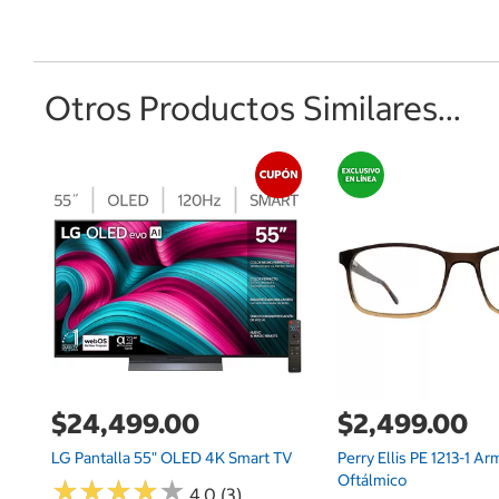
Otros Productos Similares...
$24,499.00
$2,499.00
LG Pantalla 55" OLED 4K Smart TV
Perry Ellis PE 1213-1 A
Oftálmico
★
★
★
★
★
★
★
★
★
★
4.0 (3)