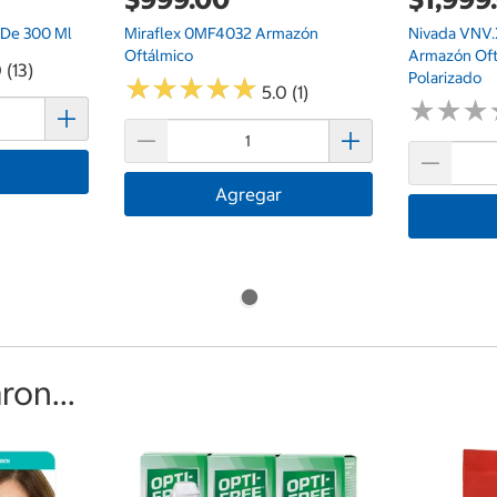
 De 300 Ml
Miraflex 0MF4032 Armazón
Nivada VNV
Oftálmico
Armazón Oftá
 (13)
Polarizado
★
★
★
★
★
★
★
★
★
★
5.0 (1)
★
★
★
★
★
★
Agregar
on...