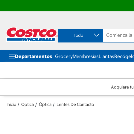
Ir
Ir
directo
directo
al
al
contenido
menú
Todo
de
navegación
Departamentos
Grocery
Membresías
Llantas
Recógelo
Adquiere tu
Inicio
Óptica
Óptica
Lentes De Contacto