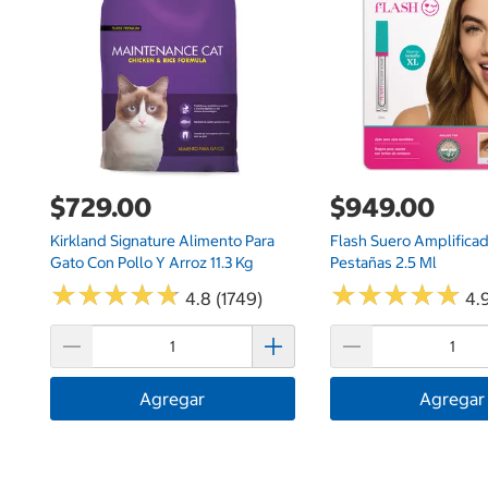
$729.00
$949.00
Kirkland Signature Alimento Para
Flash Suero Amplifica
Gato Con Pollo Y Arroz 11.3 Kg
Pestañas 2.5 Ml
★
★
★
★
★
★
★
★
★
★
★
★
★
★
★
★
★
★
★
★
4.8 (1749)
4.9
Agregar
Agregar