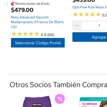
Restricciones de Envío
Opti-Free Pure Moist 3
$479.00
★
★
★
★
★
★
★
★
★
★
5.0
Renu Advanced Solución
Multipropósito 3 Frascos De 355mL
C/u
★
★
★
★
★
★
★
★
★
★
4.9 (66)
Agregar
Seleccionar Código Postal
Otros Socios También Comprar