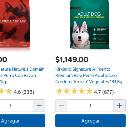
.00
$1,149.00
nature Nature's Domain
Kirkland Signature Alimento
a Perro Con Pavo Y
Premium Para Perro Adulto Con
7kg
Cordero, Arroz Y Vegetales 18.1 Kg
★
★
★
★
★
★
★
★
★
★
★
★
★
★
4.6 (338)
4.7 (677)
Agregar
Agregar