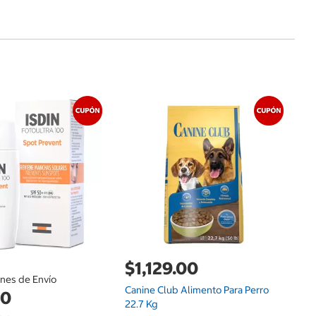
$
Fo
Di
$1,129.00
ones de Envío
Canine Club Alimento Para Perro
00
22.7 Kg