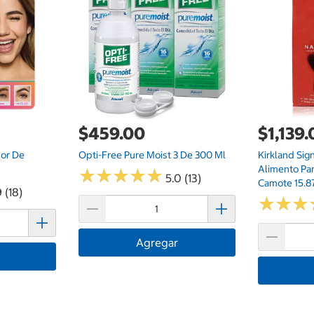
$459.00
$1,139
dor De
Opti-Free Pure Moist 3 De 300 Ml
Kirkland Sig
Alimento Par
★
★
★
★
★
★
★
★
★
★
5.0 (13)
Camote 15.8
 (18)
★
★
★
★
★
★
Agregar