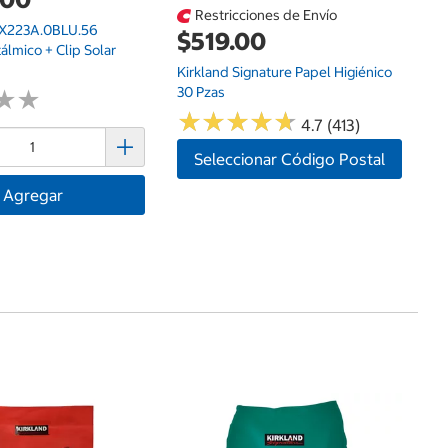
Restricciones de Envío
.X223A.0BLU.56
$519.00
lmico + Clip Solar
Kirkland Signature Papel Higiénico
30 Pzas
★
★
★
★
★
★
★
★
★
★
★
★
★
★
4.7 (413)
Seleccionar Código Postal
Agregar
$
P