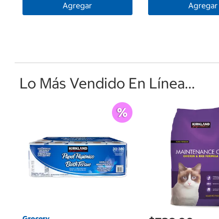
Agregar
Agregar
Lo Más Vendido En Línea...
Grocery