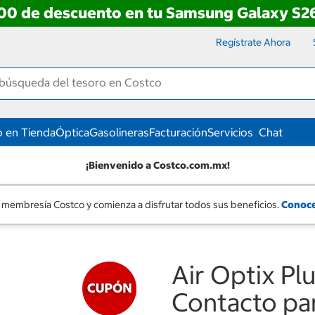
00 de descuento en tu Samsung Galaxy S26
Regístrate Ahora
 en Tienda
Óptica
Gasolineras
Facturación
Servicios
Chat
¡Bienvenido a Costco.com.mx!
 membresía Costco y comienza a disfrutar todos sus beneficios.
Conoce
Air Optix Pl
Contacto pa