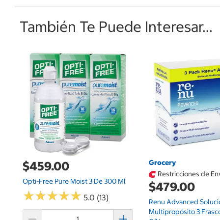
También Te Puede Interesar...
Grocery
$459.00
Restricciones de En
Opti-Free Pure Moist 3 De 300 Ml
$479.00
★
★
★
★
★
★
★
★
★
★
5.0 (13)
Renu Advanced Soluci
Multipropósito 3 Fras