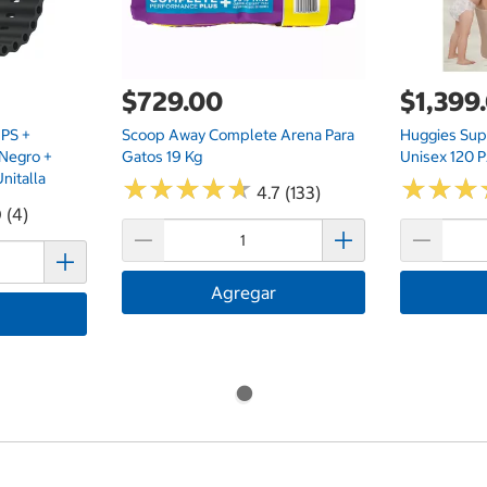
$729.00
$1,399
GPS +
Scoop Away Complete Arena Para
Huggies Sup
 Negro +
Gatos 19 Kg
Unisex 120 
nitalla
★
★
★
★
★
★
★
★
★
★
★
★
★
★
★
★
4.7 (133)
 (4)
Agregar