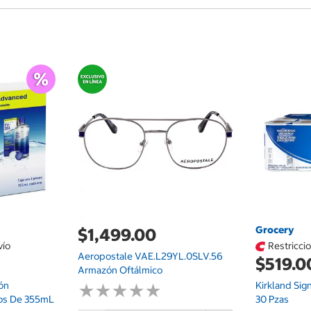
Grocery
$1,499.00
vío
Restricci
Aeropostale VAE.L29YL.0SLV.56
$519.0
Armazón Oftálmico
ón
Kirkland Sig
★
★
★
★
★
★
★
★
★
★
cos De 355mL
30 Pzas