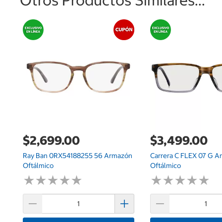
$2,699.00
$3,499.00
Ray Ban 0RX54188255 56 Armazón
Carrera C FLEX 07 G 
Oftálmico
Oftálmico
★
★
★
★
★
★
★
★
★
★
★
★
★
★
★
★
★
★
★
★