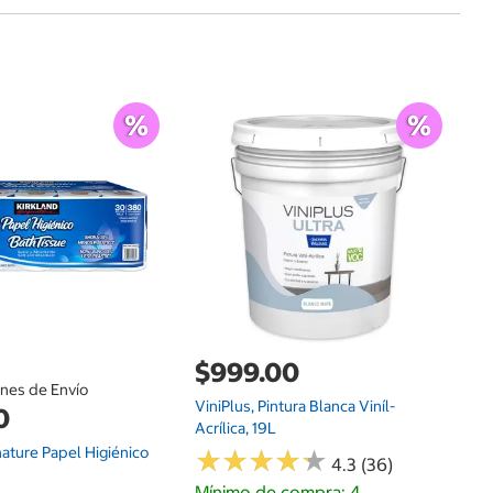
$
Ca
Of
$999.00
ones de Envío
ViniPlus, Pintura Blanca Viníl-
0
Acrílica, 19L
nature Papel Higiénico
★
★
★
★
★
★
★
★
★
★
4.3 (36)
Mínimo de compra: 4