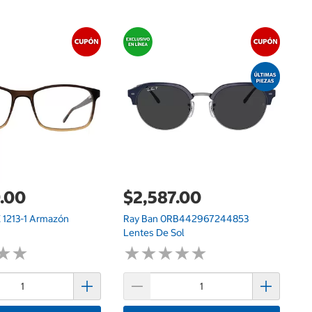
$
Qu
Pi
.00
$2,587.00
PE 1213-1 Armazón
Ray Ban 0RB442967244853
Lentes De Sol
★
★
★
★
★
★
★
★
★
★
★
★
★
★