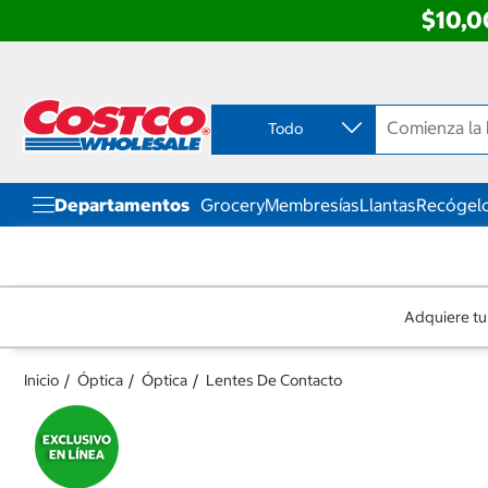
$10,0
Ir
Ir
directo
directo
al
al
contenido
menú
Todo
de
navegación
Departamentos
Grocery
Membresías
Llantas
Recógelo
Adquiere tu
Inicio
Óptica
Óptica
Lentes De Contacto