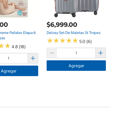
.00
$6,999.00
reme Pañales Etapa 6
Delsey Set De Maletas St Tropez
Pzas
★
★
★
★
★
★
★
★
★
★
5.0 (6)
★
★
★
★
4.8 (18)
Agregar
Agregar