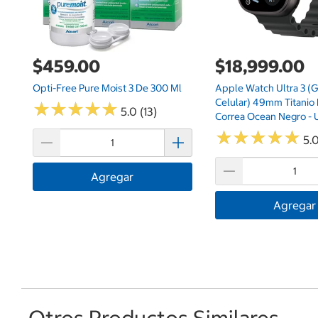
$459.00
$18,999.00
Opti-Free Pure Moist 3 De 300 Ml
Apple Watch Ultra 3 (
Celular) 49mm Titanio
★
★
★
★
★
★
★
★
★
★
5.0 (13)
Correa Ocean Negro - U
★
★
★
★
★
★
★
★
★
★
5.0
Agregar
Agregar
Otros Productos Similares...