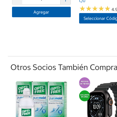
C/u
★
★
★
★
★
★
★
★
★
★
4.
Agregar
Seleccionar Códi
Otros Socios También Comprar