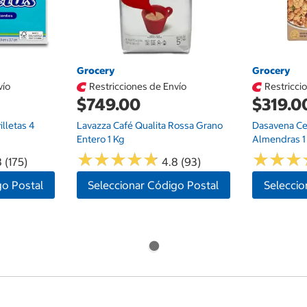
Grocery
Grocery
vío
Restricciones de Envío
Restricci
$749.00
$319.0
illetas 4
Lavazza Café Qualita Rossa Grano
Dasavena Ce
Entero 1 Kg
Almendras 1
★
★
★
★
★
★
★
★
★
★
★
★
★
★
★
★
 (175)
4.8 (93)
go Postal
Seleccionar Código Postal
Seleccio