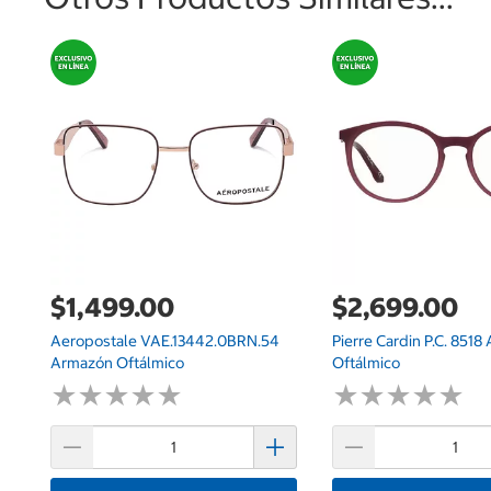
$1,499.00
$2,699.00
Aeropostale VAE.13442.0BRN.54
Pierre Cardin P.C. 851
Armazón Oftálmico
Oftálmico
★
★
★
★
★
★
★
★
★
★
★
★
★
★
★
★
★
★
★
★