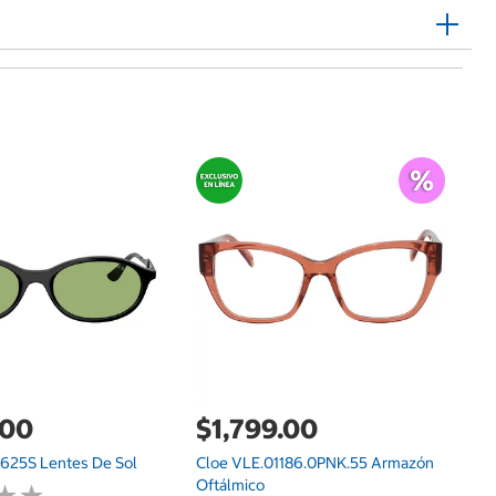
$
T
Of
.00
$1,799.00
625S Lentes De Sol
Cloe VLE.01186.0PNK.55 Armazón
Oftálmico
★
★
★
★