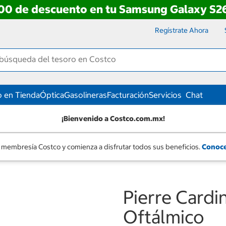
00 de descuento en tu Samsung Galaxy S26
Regístrate Ahora
 en Tienda
Óptica
Gasolineras
Facturación
Servicios
Chat
¡Bienvenido a Costco.com.mx!
 membresía Costco y comienza a disfrutar todos sus beneficios.
Conoce
Pierre Cardi
Oftálmico