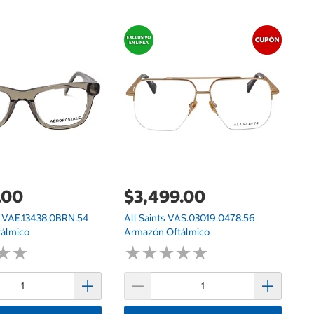
$
Do
I
.00
$3,499.00
 VAE.13438.0BRN.54
All Saints VAS.03019.0478.56
álmico
Armazón Oftálmico
★
★
★
★
★
★
★
★
★
★
★
★
★
★