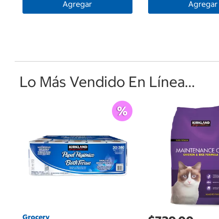
Agregar
Agregar
Lo Más Vendido En Línea...
Grocery