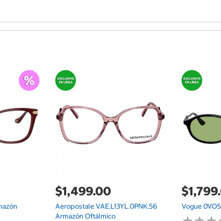
$1,499.00
$1,799
mazón
Aeropostale VAE.L13YL.0PNK.56
Vogue 0VO5
Armazón Oftálmico
★
★
★
★
★
★