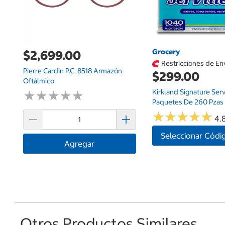
Grocery
$2,699.00
Restricciones de En
Pierre Cardin P.C. 8518 Armazón
$299.00
Oftálmico
Kirkland Signature Serv
★
★
★
★
★
★
★
★
★
★
Paquetes De 260 Pzas
★
★
★
★
★
★
★
★
★
★
4.8
Seleccionar Códi
Agregar
Otros Productos Similares...