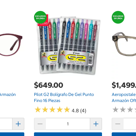
$649.00
$1,499
8 Armazón
Pilot G2 Bolígrafo De Gel Punto
Aeropostale
Fino 16 Piezas
Armazón Oft
★
★
★
★
★
★
★
★
★
★
★
★
★
★
★
★
4.8 (4)