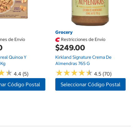
Grocery
ones de Envío
Restricciones de Envío
0
$249.00
real Quinoa Y
Kirkland Signature Crema De
 Kg
Almendras 765 G
★
★
★
★
★
★
★
★
★
★
★
★
★
★
4.4 (5)
4.5 (70)
nar Código Postal
Seleccionar Código Postal