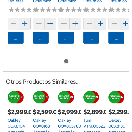
Tabletas
Oftálmico
Oftálmico
Oftálmico
Oftálmico
★
★
★
★
★
★
★
★
★
★
★
★
★
★
★
★
★
★
★
★
★
★
★
★
★
★
★
★
★
★
★
★
★
★
★
★
★
★
★
★
★
★
★
★
★
★
Agregar
Agregar
Agregar
Agregar
Agrega
Otros Productos Similares...
$2,999.00
$2,599.00
$2,999.00
$2,899.00
$2,299.
Oakley
Oakley
Oakley
Tumi
Oakley
0OX8104
0OX8163
0OX805780570356
VTM.00522.06LB.50
0OX8130