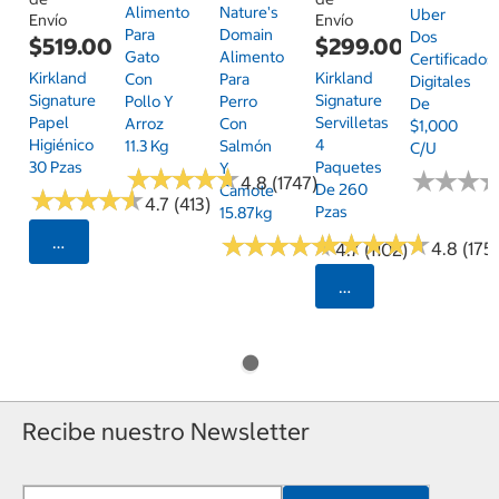
Alimento
Nature's
Uber
Envío
Envío
Para
Domain
Dos
$519.00
$299.00
Gato
Alimento
Certificados
Kirkland
Kirkland
Con
Para
Digitales
Signature
Signature
Pollo Y
Perro
De
Papel
Servilletas
Arroz
Con
$1,000
Higiénico
4
11.3 Kg
Salmón
C/u
30 Pzas
Paquetes
Y
★
★
★
★
★
★
★
★
★
★
★
★
★
★
★
★
4.8 (1747)
De 260
Camote
★
★
★
★
★
★
★
★
★
★
4.7 (413)
Pzas
15.87kg
★
★
★
★
★
★
★
★
★
★
★
★
★
★
★
★
★
★
★
★
Seleccionar Código Postal
4.8 (175)
4.7 (1102)
Seleccionar Código
Recibe nuestro Newsletter