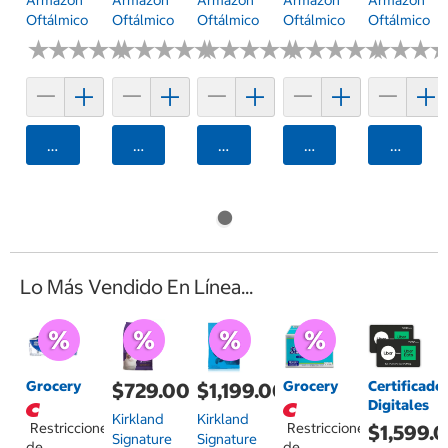
Armazón
Armazón
Armazón
Armazón
Armazón
Oftálmico
Oftálmico
Oftálmico
Oftálmico
Oftálmico
★
★
★
★
★
★
★
★
★
★
★
★
★
★
★
★
★
★
★
★
★
★
★
★
★
★
★
★
★
★
★
★
★
★
★
★
★
★
★
★
★
★
★
★
★
★
Agregar
Agregar
Agregar
Agregar
Agrega
Lo Más Vendido En Línea...
Grocery
Grocery
Certificado
$729.00
$1,199.00
Digitales
Kirkland
Kirkland
Restricciones
Restricciones
$1,599.
Signature
Signature
de
de