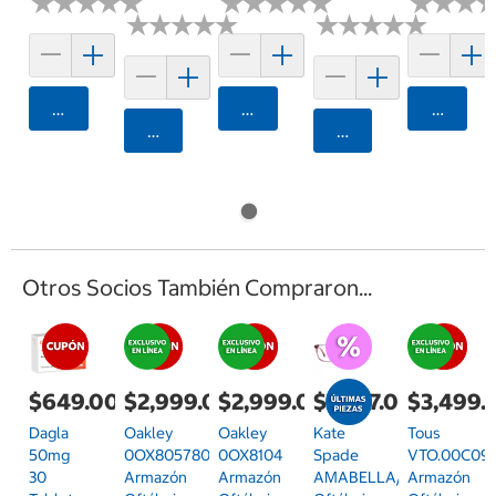
★
★
★
★
★
★
★
★
★
★
★
★
★
★
★
★
★
★
★
★
★
★
★
★
★
★
★
★
★
★
★
★
★
★
★
★
★
★
★
★
★
★
★
★
★
★
Agregar
Agregar
Agrega
Agregar
Agregar
Otros Socios También Compraron...
$649.00
$2,999.00
$2,999.00
$2,797.00
$3,499.
Dagla
Oakley
Oakley
Kate
Tous
50mg
0OX805780570356
0OX8104
Spade
VTO.00C09.
30
Armazón
Armazón
AMABELLA/GArmazón
Armazón