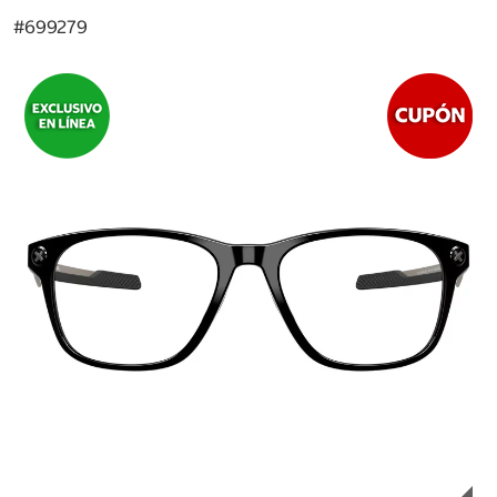
#
699279