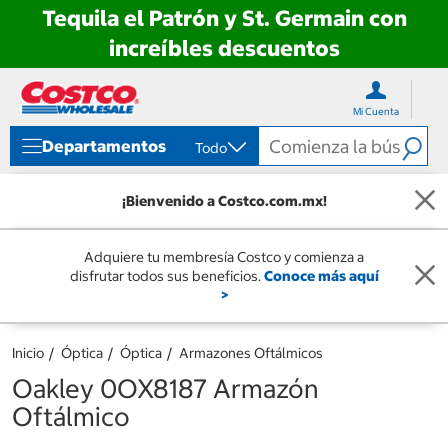
Tequila el Patrón y St. Germain con
increíbles descuentos
Ir
Ir
directo
directo
Mi Cuenta
al
al
contenido
menú
Departamentos
Todo
de
navegación
¡Bienvenido a Costco.com.mx!
Adquiere tu membresía Costco y comienza a
disfrutar todos sus beneficios.
Conoce más aquí
>
Inicio
Óptica
Óptica
Armazones Oftálmicos
Oakley 0OX8187 Armazón
Oftálmico