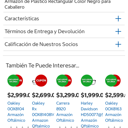
Armazón de Plástico Rectangular Color Negro para
Caballero
Características
Términos de Entrega y Devolución
Calificación de Nuestros Socios
También Te Puede Interesar...
$2,999.00
$2,699.00
$3,299.00
$1,999.00
$2,599.
Oakley
Oakley
Carrera
Harley
Oakley
0OX8104
Rx
8920
Davidson
0OX8163
Armazón
0OX814081400255
Armazón
HD50077@56005
Armazón
Oftálmico
Armazon
Oftálmico
Armazón
Oftálmico
Oftalmico
Oftálmico