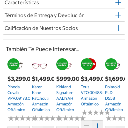
Características
Términos de Entrega y Devolución
Calificación de Nuestros Socios
También Te Puede Interesar...
$3,299.00
$1,499.00
$999.00
$3,499.00
$1,699.
Pineda
Karen
Kirkland
Tous
Polaroid
Covalin
Kane
Signature
VTO.00488.02BV.50
PLD
VPV.09173.0GRN.54
Patchouli
AALIYAH
Armazón
D558
Armazón
Armazón
Armazón
Oftálmico
Armazón
Oftálmico
Oftálmico
Oftálmico
Oftálmico
★
★
★
★
★
★
★
★
★
★
★
★
★
★
★
★
★
★
★
★
★
★
★
★
★
★
★
★
★
★
★
★
★
★
★
★
★
★
★
★
★
★
★
★
★
★