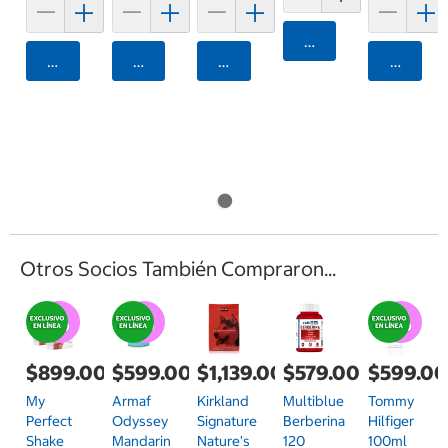
Agregar
Agregar
Agregar
Agregar
Agrega
Otros Socios También Compraron...
$899.00
$599.00
$1,139.00
$579.00
$599.0
My
Armaf
Kirkland
Multiblue
Tommy
Perfect
Odyssey
Signature
Berberina
Hilfiger
Shake
Mandarin
Nature's
120
100ml