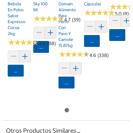
Bebida
Sky 100
Domain
Cápsulas
★
★
★
★
★
★
En Polvo
Ml
Alimento
★
★
★
★
★
★
★
★
★
★
5.0 (8)
Sabor
Para
★
★
★
★
★
★
★
★
★
★
4.7 (39)
Expresso
Perro
Cocoa
Con
2kg
Pavo Y
Agrega
Camote
★
★
★
★
★
★
★
★
★
★
Agregar
4.8 (88)
15.87kg
Agregar
★
★
★
★
★
★
★
★
★
★
4.6 (338)
Agregar
Agregar
Otros Productos Similares...