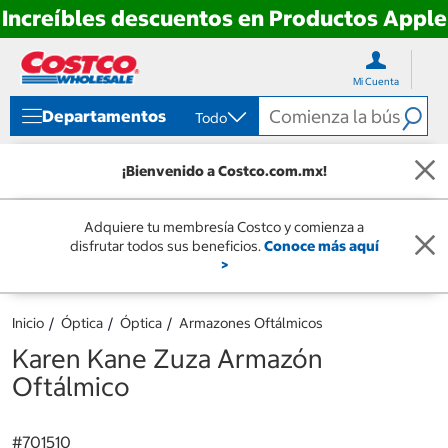
Increíbles descuentos en Productos Apple
Ir
Ir
directo
directo
Mi Cuenta
al
al
contenido
menú
Departamentos
Todo
de
navegación
¡Bienvenido a Costco.com.mx!
Adquiere tu membresía Costco y comienza a
disfrutar todos sus beneficios.
Conoce más aquí
>
Inicio
Óptica
Óptica
Armazones Oftálmicos
Karen Kane Zuza Armazón
Oftálmico
#
701510