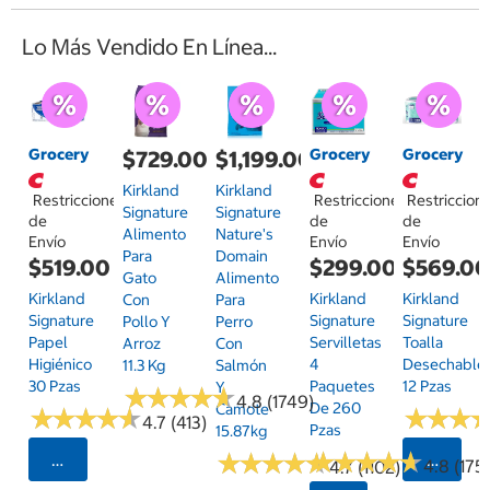
Lo Más Vendido En Línea...
Grocery
Grocery
Grocery
$729.00
$1,199.00
Kirkland
Kirkland
Restricciones
Restricciones
Restriccion
Signature
Signature
de
de
de
Alimento
Nature's
Envío
Envío
Envío
Para
Domain
$519.00
$299.00
$569.0
Gato
Alimento
Kirkland
Kirkland
Kirkland
Con
Para
Signature
Signature
Signature
Pollo Y
Perro
Papel
Servilletas
Toalla
Arroz
Con
Higiénico
4
Desechable
11.3 Kg
Salmón
30 Pzas
Paquetes
12 Pzas
Y
★
★
★
★
★
★
★
★
★
★
4.8 (1749)
De 260
Camote
★
★
★
★
★
★
★
★
★
★
★
★
★
★
★
★
4.7 (413)
Pzas
15.87kg
★
★
★
★
★
★
★
★
★
★
★
★
★
★
★
★
★
★
★
★
Seleccionar Código Postal
Selecci
4.8 (175)
4.7 (1102)