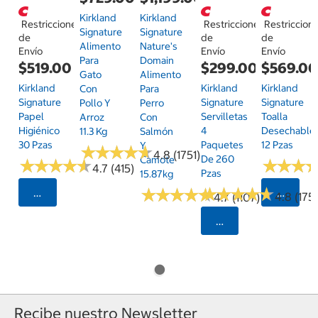
Kirkland
Kirkland
Restricciones
Restricciones
Restriccion
Signature
Signature
de
de
de
Alimento
Nature's
Envío
Envío
Envío
Para
Domain
$519.00
$299.00
$569.0
Gato
Alimento
Kirkland
Kirkland
Kirkland
Con
Para
Signature
Signature
Signature
Pollo Y
Perro
Papel
Servilletas
Toalla
Arroz
Con
Higiénico
4
Desechable
11.3 Kg
Salmón
30 Pzas
Paquetes
12 Pzas
Y
★
★
★
★
★
★
★
★
★
★
4.8 (1751)
De 260
Camote
★
★
★
★
★
★
★
★
★
★
★
★
★
★
★
★
4.7 (415)
Pzas
15.87kg
★
★
★
★
★
★
★
★
★
★
★
★
★
★
★
★
★
★
★
★
Seleccionar Código Postal
Selecci
4.8 (175)
4.7 (1107)
Seleccionar Código
Recibe nuestro Newsletter