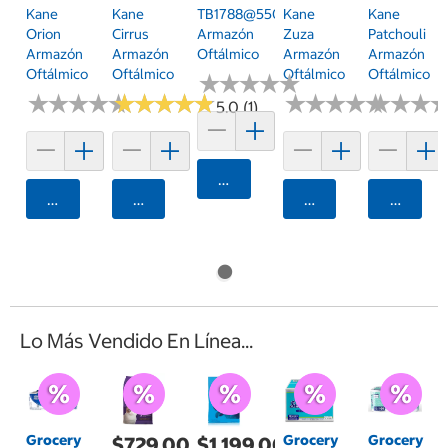
Kane
Kane
TB1788@55055
Kane
Kane
Orion
Cirrus
Armazón
Zuza
Patchouli
Armazón
Armazón
Oftálmico
Armazón
Armazón
Oftálmico
Oftálmico
Oftálmico
Oftálmico
★
★
★
★
★
★
★
★
★
★
★
★
★
★
★
★
★
★
★
★
★
★
★
★
★
★
★
★
★
★
★
★
★
★
★
★
★
★
★
★
★
★
★
★
★
★
5.0 (1)
Agregar
Agregar
Agregar
Agregar
Agrega
Lo Más Vendido En Línea...
Grocery
Grocery
Grocery
$729.00
$1,199.00