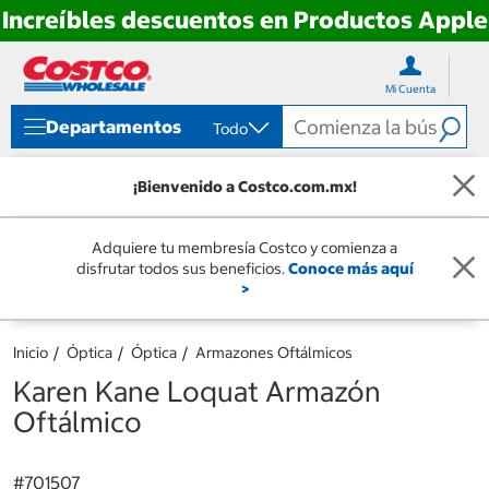
Increíbles descuentos en Productos Apple
Ir
Ir
directo
directo
Mi Cuenta
al
al
contenido
menú
Departamentos
Todo
de
navegación
¡Bienvenido a Costco.com.mx!
Adquiere tu membresía Costco y comienza a
disfrutar todos sus beneficios.
Conoce más aquí
>
Inicio
Óptica
Óptica
Armazones Oftálmicos
Karen Kane Loquat Armazón
Oftálmico
#
701507