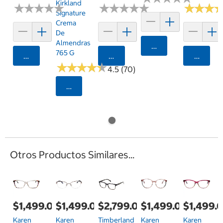
Kirkland
★
★
★
★
★
★
★
★
★
★
★
★
★
★
★
★
★
★
★
★
★
★
★
★
★
★
Signature
Crema
De
Almendras
Agregar
765 G
Agregar
Agregar
Agrega
★
★
★
★
★
★
★
★
★
★
4.5 (70)
Seleccionar Código Postal
Otros Productos Similares...
$1,499.00
$1,499.00
$2,799.00
$1,499.00
$1,499.
Karen
Karen
Timberland
Karen
Karen