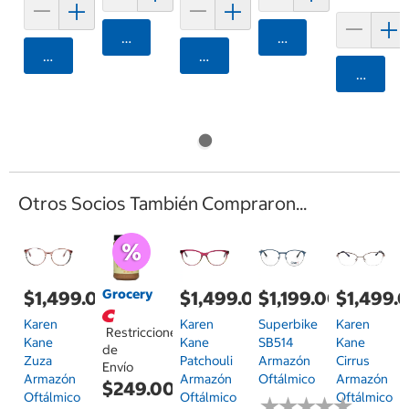
Agregar
Agregar
Agregar
Agregar
Agrega
Otros Socios También Compraron...
Grocery
$1,499.00
$1,499.00
$1,199.00
$1,499.
Karen
Karen
Superbike
Karen
Restricciones
Kane
Kane
SB514
Kane
de
Zuza
Patchouli
Armazón
Cirrus
Envío
Armazón
Armazón
Oftálmico
Armazón
$249.00
Oftálmico
Oftálmico
Oftálmico
★
★
★
★
★
★
★
★
★
★