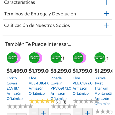
Características
Términos de Entrega y Devolución
Calificación de Nuestros Socios
También Te Puede Interesar...
$1,499.00
$1,799.00
$3,299.00
$1,799.00
$1,299.
Enrico
Cloe
Pineda
Cloe
Bulova
Coveri
VLE.40184.0DMI.54
Covalin
VLE.61377.0RED.54
Twist
ECV187
Armazón
VPV.09173.0GRN.54
Armazón
Titanium
Armazón
Oftálmico
Armazón
Oftálmico
Montanelli
Oftálmico
Oftálmico
Armazón
★
★
★
★
★
★
★
★
★
★
★
★
★
★
★
★
★
★
★
★
5.0 (1)
Oftálmico
★
★
★
★
★
★
★
★
★
★
★
★
★
★
★
★
★
★
★
★
★
★
★
★
★
★