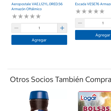
Aeropostale VAE.L12YL.0RED.56
Escada VESE76 Armazó
Armazón Oftálmico
★
★
★
★
★
★
★
★
★
★
★
★
★
★
★
★
★
★
★
★
Agregar
Agregar
Otros Socios También Comprar