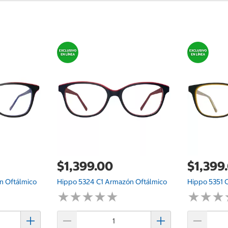
$1,399.00
$1,399
n Oftálmico
Hippo 5324 C1 Armazón Oftálmico
Hippo 5351 
★
★
★
★
★
★
★
★
★
★
★
★
★
★
★
★