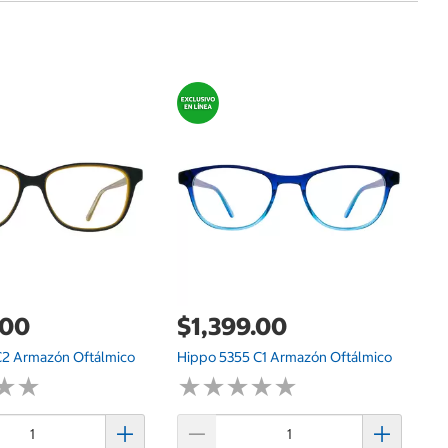
$
V
Of
.00
$1,399.00
C2 Armazón Oftálmico
Hippo 5355 C1 Armazón Oftálmico
★
★
★
★
★
★
★
★
★
★
★
★
★
★