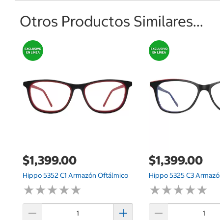
Otros Productos Similares...
$1,399.00
$1,399.00
Hippo 5352 C1 Armazón Oftálmico
Hippo 5325 C3 Armazó
★
★
★
★
★
★
★
★
★
★
★
★
★
★
★
★
★
★
★
★