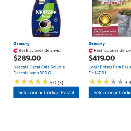
Grocery
Grocery
Restricciones de Envío
Restricciones de En
$289.00
$419.00
Nescafé Decaf Café Soluble
Logar Bolsas Para Basu
Descafeinado 300 G
De 147.6 L
★
★
★
★
★
★
★
★
★
★
★
★
★
★
★
★
★
★
★
★
5.0 (3)
3.3
Seleccionar Código Postal
Seleccionar Códi