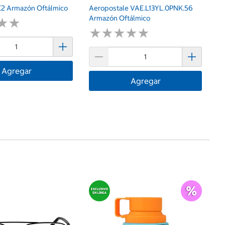
C2 Armazón Oftálmico
Aeropostale VAE.L13YL.0PNK.56
Armazón Oftálmico
★
★
★
★
★
★
★
★
★
★
★
★
★
★
Agregar
Agregar
$
H