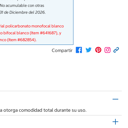
 No acumulable con otras
 31 de Diciembre del 2026.
rial policarbonato monofocal blanco
o bifocal blanco (Item #641687), y
anco (Item #682854).
Compartir
ura otorga comodidad total durante su uso.