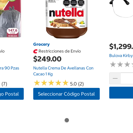
Grocery
$1,299
vío
Restricciones de Envío
Bulova Kirb
$249.00
★
★
★
★
★
★
ra 90 Pzas
Nutella Crema De Avellanas Con
Cacao 1 Kg
★
★
★
★
★
★
★
★
★
★
 (7)
5.0 (2)
go Postal
Seleccionar Código Postal