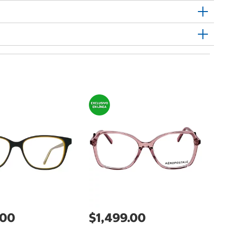
$
A
A
.00
$1,499.00