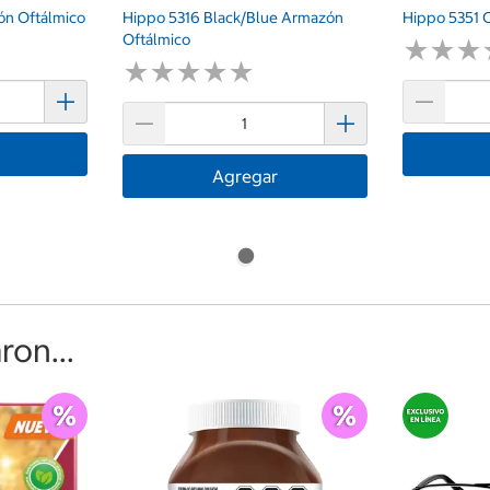
n Oftálmico
Hippo 5316 Black/Blue Armazón
Hippo 5351 
Oftálmico
★
★
★
★
★
★
★
★
★
★
★
★
★
★
★
★
Agregar
on...