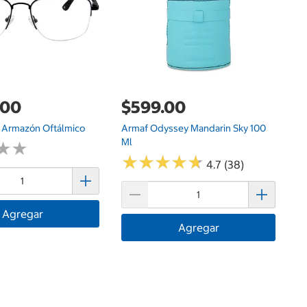
.00
$599.00
y Armazón Oftálmico
Armaf Odyssey Mandarin Sky 100
Ml
★
★
★
★
★
★
★
★
★
★
★
★
★
★
4.7 (38)
Agregar
Agregar