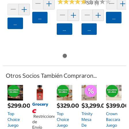
★
★
★
★
★
★
★
★
★
★
★
★
★
★
★
★
★
★
★
★
5.0 (1)
Agregar
Agrega
Agregar
Agregar
Agregar
Otros Socios También Compraron...
Grocery
$299.00
$329.00
$3,299.00
$399.0
Top
Top
Trinity
Crown
Restricciones
Choice
Choice
Mesa
Baccara
de
Juego
Juego
De
Juego
Envío