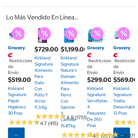
Lo Más Vendido En Línea...
Grocery
Grocery
Grocery
$729.00
$1,199.00
Kirkland
Kirkland
Restricciones
Restricciones
Restriccion
Signature
Signature
de
de
de
Alimento
Nature's
Envío
Envío
Envío
Para
Domain
$519.00
$299.00
$569.0
Gato
Alimento
Kirkland
Kirkland
Kirkland
Con
Para
Signature
Signature
Signature
Pollo Y
Perro
Papel
Servilletas
Toalla
Arroz
Con
Higiénico
4
Desechable
11.3 Kg
Salmón
30 Pzas
Paquetes
12 Pzas
Y
★
★
★
★
★
★
★
★
★
★
4.8 (1751)
De 260
Camote
★
★
★
★
★
★
★
★
★
★
★
★
★
★
★
★
4.7 (415)
Pzas
15.87kg
★
★
★
★
★
★
★
★
★
★
★
★
★
★
★
★
★
★
★
★
Seleccionar Código Postal
Selecci
4.8 (175)
4.7 (1107)