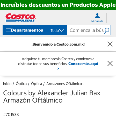
Increíbles descuentos en Productos Apple
Ir
Ir
directo
directo
Mi Cuenta
al
al
contenido
menú
Departamentos
Todo
de
navegación
¡Bienvenido a Costco.com.mx!
Adquiere tu membresía Costco y comienza a
disfrutar todos sus beneficios.
Conoce más aquí
>
Inicio
Óptica
Óptica
Armazones Oftálmicos
Colours by Alexander Julian Bax
Armazón Oftálmico
#
701533