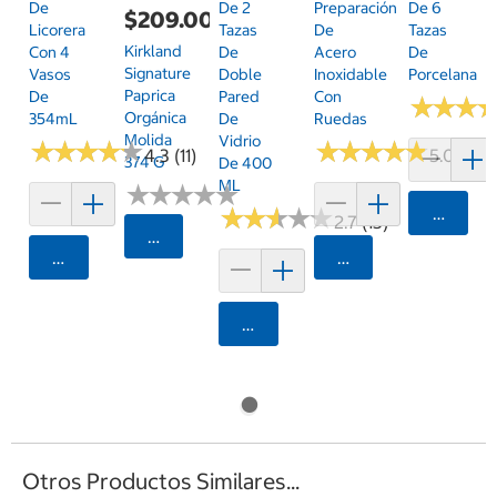
De
De 2
Preparación
De 6
$209.00
Licorera
Tazas
De
Tazas
Kirkland
Con 4
De
Acero
De
Signature
Vasos
Doble
Inoxidable
Porcelana
Paprica
De
Pared
Con
★
★
★
★
★
★
Orgánica
354mL
De
Ruedas
Molida
Vidrio
★
★
★
★
★
★
★
★
★
★
★
★
★
★
★
★
★
★
★
★
4.3 (11)
5.0 (6)
374 G
De 400
ML
★
★
★
★
★
★
★
★
★
★
★
★
★
★
★
★
★
★
★
★
Agrega
2.7 (13)
Seleccionar Código Postal
Agregar
Agregar
Agregar
Otros Productos Similares...