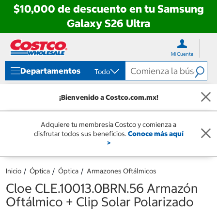
$10,000 de descuento en tu Samsung
Galaxy S26 Ultra
Ir
Ir
directo
directo
Mi Cuenta
al
al
contenido
menú
Departamentos
Todo
de
navegación
¡Bienvenido a Costco.com.mx!
Adquiere tu membresía Costco y comienza a
disfrutar todos sus beneficios.
Conoce más aquí
>
Inicio
Óptica
Óptica
Armazones Oftálmicos
Cloe CLE.10013.0BRN.56 Armazón
Oftálmico + Clip Solar Polarizado