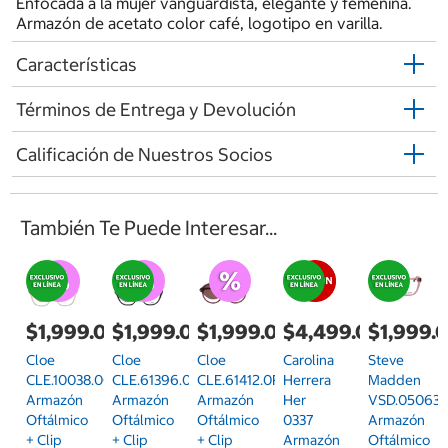
Enfocada a la mujer vanguardista, elegante y femenina.
Armazón de acetato color café, logotipo en varilla.
Características
Términos de Entrega y Devolución
Calificación de Nuestros Socios
También Te Puede Interesar...
$1,999.00
$1,999.00
$1,999.00
$4,499.00
$1,999.
Cloe
Cloe
Cloe
Carolina
Steve
CLE.10038.0CMP.55
CLE.61396.0BLK.55
CLE.61412.0RED.54
Herrera
Madden
Armazón
Armazón
Armazón
Her
VSD.05063.
Oftálmico
Oftálmico
Oftálmico
0337
Armazón
+ Clip
+ Clip
+ Clip
Armazón
Oftálmico