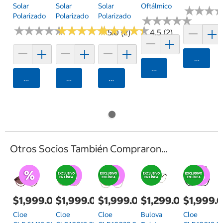
Solar
Solar
Solar
Oftálmico
★
★
★
★
★
★
Polarizado
Polarizado
Polarizado
★
★
★
★
★
★
★
★
★
★
★
★
★
★
★
★
★
★
★
★
★
★
★
★
★
★
★
★
★
★
★
★
★
★
★
★
★
★
★
★
5.0 (2)
4.5 (2)
Agrega
Agregar
Agregar
Agregar
Agregar
Otros Socios También Compraron...
$1,999.00
$1,999.00
$1,999.00
$1,299.00
$1,999.
Cloe
Cloe
Cloe
Bulova
Cloe