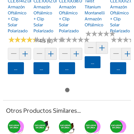
CLE.61412.0RED.54
CLE.10012.0PNK.57
CLE.10038.0CMP.55
Twist
CLE.10012.0
Armazón
Armazón
Armazón
Titanium
Armazón
Oftálmico
Oftálmico
Oftálmico
Montanelli
Oftálmico
+ Clip
+ Clip
+ Clip
Armazón
+ Clip
Solar
Solar
Solar
Oftálmico
Solar
Polarizado
Polarizado
Polarizado
Polarizado
★
★
★
★
★
★
★
★
★
★
★
★
★
★
★
★
★
★
★
★
★
★
★
★
★
★
★
★
★
★
★
★
★
★
★
★
★
★
★
★
★
★
★
★
★
★
4.5 (2)
Agregar
Agregar
Agregar
Agregar
Agrega
Otros Productos Similares...