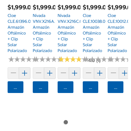
$1,999.00
$1,999.00
$1,999.00
$1,999.00
$1,999.
Cloe
Nivada
Nivada
Cloe
Cloe
CLE.61396.0BRN.55
VNV.X216A.HBRN.57
VNV.X216C.0BRN.56
CLE.10038.0CMP.55
CLE.10012.0
Armazón
Armazón
Armazón
Armazón
Armazón
Oftálmico
Oftálmico
Oftálmico
Oftálmico
Oftálmico
+ Clip
+ Clip
+ Clip
+ Clip
+ Clip
Solar
Solar
Solar
Solar
Solar
Polarizado
Polarizado
Polarizado
Polarizado
Polarizado
★
★
★
★
★
★
★
★
★
★
★
★
★
★
★
★
★
★
★
★
★
★
★
★
★
★
★
★
★
★
★
★
★
★
★
★
★
★
★
★
★
★
★
★
★
★
4.0 (1)
Agregar
Agregar
Agregar
Agregar
Agrega