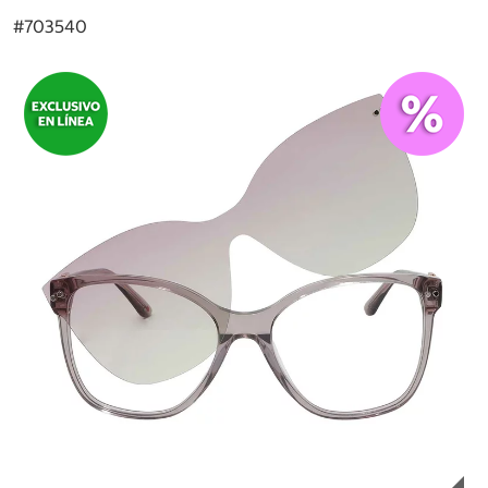
#
703540