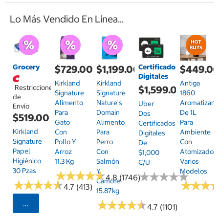
Lo Más Vendido En Línea...
Grocery
Certificados
$729.00
$1,199.00
$449.0
Digitales
Kirkland
Kirkland
Antiga
Restricciones
$1,599.00
Signature
Signature
1860
de
Alimento
Nature's
Aromatizant
Uber
Envío
Para
Domain
De 1L
Dos
$519.00
Gato
Alimento
Para
Certificados
Kirkland
Con
Para
Ambiente
Digitales
Signature
Pollo Y
Perro
Con
De
Papel
Arroz
Con
Atomizador,
$1,000
Higiénico
11.3 Kg
Salmón
Varios
C/u
30 Pzas
Y
Modelos
★
★
★
★
★
★
★
★
★
★
★
★
★
★
★
★
★
★
★
★
4.8 (1746)
Camote
★
★
★
★
★
★
★
★
★
★
★
★
★
★
★
★
4.7 (413)
15.87kg
★
★
★
★
★
★
★
★
★
★
Seleccionar Código Postal
4.7 (1101)