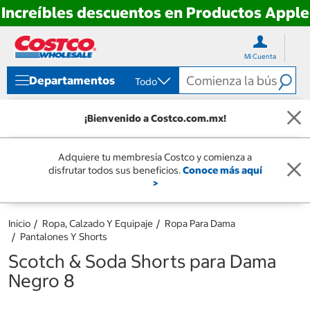
Increíbles descuentos en Productos Apple
Ir
Ir
directo
directo
Mi Cuenta
al
al
contenido
menú
Departamentos
Todo
de
navegación
¡Bienvenido a Costco.com.mx!
Adquiere tu membresía Costco y comienza a
disfrutar todos sus beneficios.
Conoce más aquí
>
Inicio
Ropa, Calzado Y Equipaje
Ropa Para Dama
Pantalones Y Shorts
Scotch & Soda Shorts para Dama
Negro 8