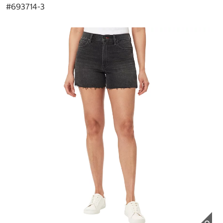
#
693714-3