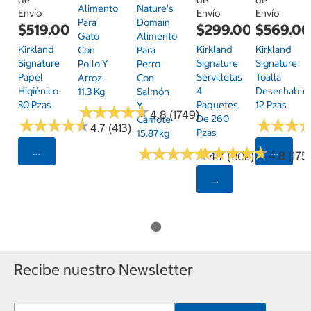
Alimento
Nature's
Envío
Envío
Envío
Para
Domain
$519.00
$299.00
$569.0
Gato
Alimento
Kirkland
Kirkland
Kirkland
Con
Para
Signature
Signature
Signature
Pollo Y
Perro
Papel
Servilletas
Toalla
Arroz
Con
Higiénico
4
Desechable
11.3 Kg
Salmón
30 Pzas
Paquetes
12 Pzas
Y
★
★
★
★
★
★
★
★
★
★
4.8 (1749)
De 260
Camote
★
★
★
★
★
★
★
★
★
★
★
★
★
★
★
★
4.7 (413)
Pzas
15.87kg
★
★
★
★
★
★
★
★
★
★
★
★
★
★
★
★
★
★
★
★
Seleccionar Código Postal
Selecci
4.8 (175)
4.7 (1102)
Seleccionar Código
Recibe nuestro Newsletter