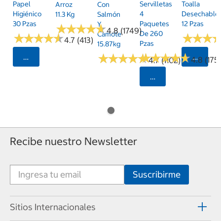
Papel
Servilletas
Toalla
Arroz
Con
Higiénico
4
Desechable
11.3 Kg
Salmón
30 Pzas
Paquetes
12 Pzas
Y
★
★
★
★
★
★
★
★
★
★
4.8 (1749)
De 260
Camote
★
★
★
★
★
★
★
★
★
★
★
★
★
★
★
★
4.7 (413)
Pzas
15.87kg
★
★
★
★
★
★
★
★
★
★
★
★
★
★
★
★
★
★
★
★
Seleccionar Código Postal
Selecci
4.8 (175)
4.7 (1102)
Seleccionar Código
Recibe nuestro Newsletter
Sitios Internacionales