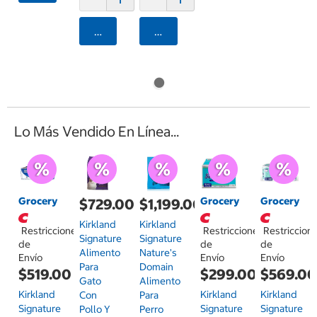
Agregar
Agregar
Lo Más Vendido En Línea...
Grocery
Grocery
Grocery
$729.00
$1,199.00
Kirkland
Kirkland
Restricciones
Restricciones
Restriccion
Signature
Signature
de
de
de
Alimento
Nature's
Envío
Envío
Envío
Para
Domain
$519.00
$299.00
$569.0
Gato
Alimento
Kirkland
Kirkland
Kirkland
Con
Para
Signature
Signature
Signature
Pollo Y
Perro