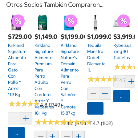
Otros Socios También Compraron...
$729.00
$1,149.00
$1,199.00
$1,099.00
$3,919.
Kirkland
Kirkland
Kirkland
Tequila
Rybelsus
Signature
Signature
Signature
Maestro
7mg 30
Alimento
Alimento
Nature's
Dobel
Tabletas
Para
Premium
Domain
Diamante
★
★
★
★
★
★
Gato
Para
Alimento
1L
Con
Perro
Para
★
★
★
★
★
★
★
★
★
★
4.7 (46)
Pollo Y
Adulto
Perro
Arroz
Con
Con
11.3 Kg
Cordero,
Salmón
Agrega
Arroz Y
Y
★
★
★
★
★
★
★
★
★
★
4.8 (1749)
Vegetales
Camote
Agregar
18.1 Kg
15.87kg
★
★
★
★
★
★
★
★
★
★
★
★
★
★
★
★
★
★
★
★
4.7 (677)
4.7 (1102)
Agregar