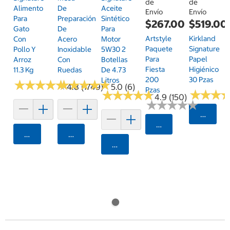
de
de
Alimento
De
Aceite
Envío
Envío
Para
Preparación
Sintético
$267.00
$519.00
Gato
De
Para
Artstyle
Kirkland
Con
Acero
Motor
Paquete
Signature
Pollo Y
Inoxidable
5W30 2
Para
Papel
Arroz
Con
Botellas
Fiesta
Higiénico
11.3 Kg
Ruedas
De 4.73
200
30 Pzas
Litros
★
★
★
★
★
★
★
★
★
★
★
★
★
★
★
★
★
★
★
★
4.8 (1749)
5.0 (6)
Pzas
★
★
★
★
★
★
★
★
★
★
★
★
★
★
★
★
4.9 (150)
★
★
★
★
★
★
★
★
★
★
Selecci
Seleccionar Código
Agregar
Agregar
Agregar