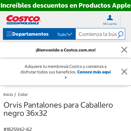
Increíbles descuentos en Productos Apple
Ir
Ir
directo
directo
Mi Cuenta
al
al
contenido
menú
Departamentos
Todo
de
navegación
¡Bienvenido a Costco.com.mx!
Adquiere tu membresía Costco y comienza a
disfrutar todos sus beneficios.
Conoce más aquí
>
Inicio
Color
Orvis Pantalones para Caballero
negro 36x32
#
1825942-62