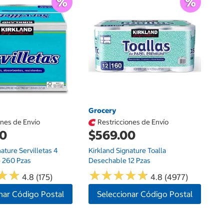
$
Ub
$1
Grocery
ones de Envío
Restricciones de Envío
00
$569.00
nature Servilletas 4
Kirkland Signature Toalla
 260 Pzas
Desechable 12 Pzas
★
★
★
★
★
★
★
★
★
★
★
★
★
★
4.8 (175)
4.8 (4977)
nar Código Postal
Seleccionar Código Postal