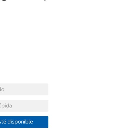
do
ápida
té disponible