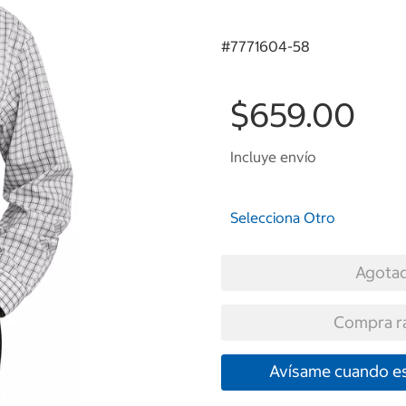
#
7771604-58
$659.00
Incluye envío
Selecciona Otro
Agota
Compra r
Avísame cuando es