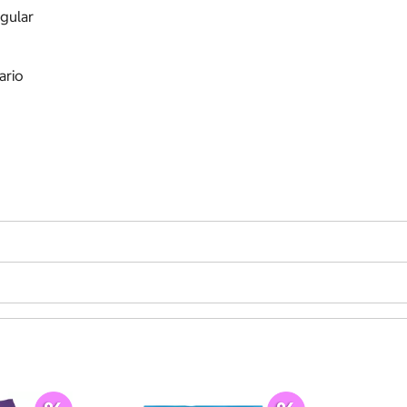
egular
ario