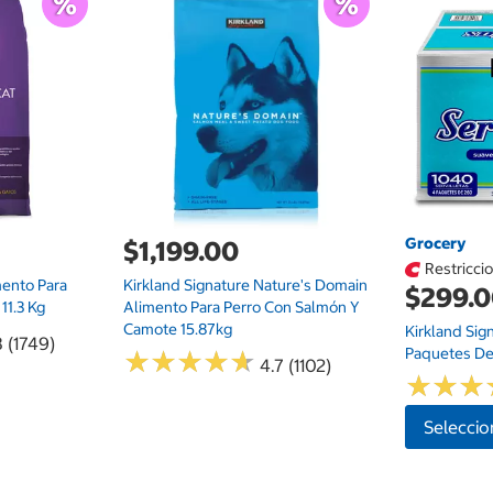
Grocery
$1,199.00
Restricci
mento Para
Kirkland Signature Nature's Domain
$299.
11.3 Kg
Alimento Para Perro Con Salmón Y
Camote 15.87kg
Kirkland Sig
8 (1749)
Paquetes De
★
★
★
★
★
★
★
★
★
★
4.7 (1102)
★
★
★
★
★
★
Seleccio