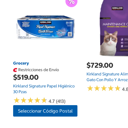
Grocery
$729.00
Restricciones de Envío
Kirkland Signature Ali
$519.00
Gato Con Pollo Y Arroz 
Kirkland Signature Papel Higiénico
★
★
★
★
★
★
★
★
★
★
4.
30 Pzas
★
★
★
★
★
★
★
★
★
★
4.7 (413)
Seleccionar Código Postal