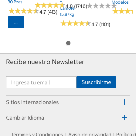
30 Pzas
Y
Modelos
★
★
★
★
★
★
★
★
★
★
★
★
★
★
★
★
★
★
★
★
4.8 (1746)
Camote
★
★
★
★
★
★
★
★
★
★
★
★
★
★
★
★
4.7 (413)
15.87kg
★
★
★
★
★
★
★
★
★
★
Seleccionar Código Postal
4.7 (1101)
Recibe nuestro Newsletter
Sitios Internacionales
Cambiar Idioma
Términos y Condiciones
Aviso de privacidad
Política
|
|