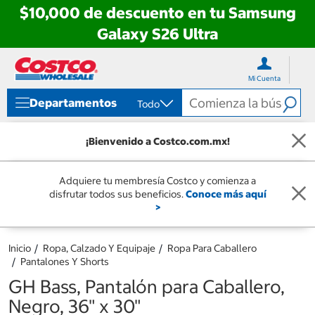
$10,000 de descuento en tu Samsung
Galaxy S26 Ultra
Ir
Ir
directo
directo
Mi Cuenta
al
al
contenido
menú
Departamentos
Todo
de
navegación
¡Bienvenido a Costco.com.mx!
Adquiere tu membresía Costco y comienza a
disfrutar todos sus beneficios.
Conoce más aquí
>
Inicio
Ropa, Calzado Y Equipaje
Ropa Para Caballero
Pantalones Y Shorts
GH Bass, Pantalón para Caballero,
Negro, 36" x 30"