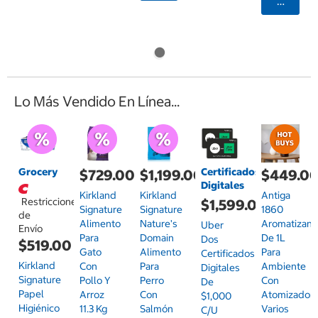
Agrega
Lo Más Vendido En Línea...
Grocery
Certificados
$729.00
$1,199.00
$449.0
Digitales
Kirkland
Kirkland
Antiga
Restricciones
$1,599.00
Signature
Signature
1860
de
Alimento
Nature's
Aromatizant
Uber
Envío
Para
Domain
De 1L
Dos
$519.00
Gato
Alimento
Para
Certificados
Kirkland
Con
Para
Ambiente
Digitales
Signature
Pollo Y
Perro
Con
De
Papel
Arroz
Con
Atomizador,
$1,000
Higiénico
11.3 Kg
Salmón
Varios
C/u