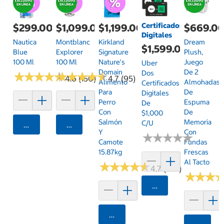
Certificados
$299.00
$1,099.00
$1,199.00
$669.0
Digitales
Nautica
Montblanc
Kirkland
Dream
$1,599.00
Blue
Explorer
Signature
Plush,
100 Ml
100 Ml
Nature's
Juego
Uber
Domain
De 2
Dos
★
★
★
★
★
★
★
★
★
★
★
★
★
★
★
★
★
★
★
★
4.6 (150)
4.7 (95)
Alimento
Almohadas
Certificados
Para
De
Digitales
Perro
Espuma
De
Con
De
$1,000
Salmón
Memoria
C/u
Agregar
Agregar
Y
Con
★
★
★
★
★
★
★
★
★
★
Camote
Fundas
15.87kg
Frescas
Al Tacto
★
★
★
★
★
★
★
★
★
★
4.7 (1101)
★
★
★
★
★
★
Agregar
Agregar