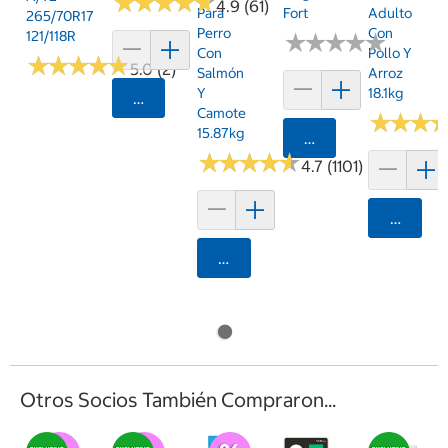
★
★
★
★
★
★
★
★
★
★
4.9 (61)
Para
Fort
Adulto
265/70R17
Perro
Con
121/118R
★
★
★
★
★
★
★
★
★
★
Con
Pollo Y
★
★
★
★
★
★
★
★
★
★
5.0 (2)
Salmón
Arroz
Y
18.1kg
Agregar
Camote
★
★
★
★
★
★
15.87kg
Agregar
★
★
★
★
★
★
★
★
★
★
4.7 (1101)
Agrega
Agregar
Otros Socios También Compraron...