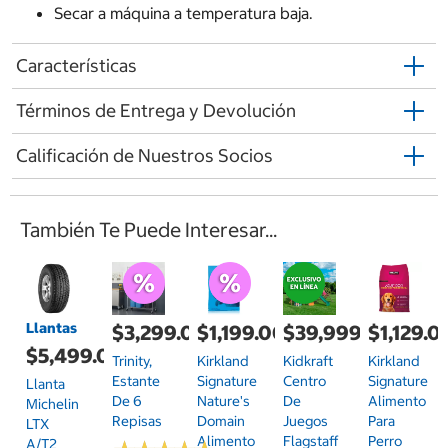
Secar a máquina a temperatura baja.
Características
Términos de Entrega y Devolución
Calificación de Nuestros Socios
También Te Puede Interesar...
Llantas
$3,299.00
$1,199.00
$39,999.00
$1,129.0
$5,499.00
Trinity,
Kirkland
Kidkraft
Kirkland
Estante
Signature
Centro
Signature
Llanta
De 6
Nature's
De
Alimento
Michelin
Repisas
Domain
Juegos
Para
LTX
Alimento
Flagstaff
Perro
A/T2