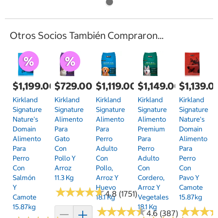
Otros Socios También Compraron...
$1,199.00
$729.00
$1,119.00
$1,149.00
$1,139.0
Kirkland
Kirkland
Kirkland
Kirkland
Kirkland
Signature
Signature
Signature
Signature
Signature
Nature's
Alimento
Alimento
Alimento
Nature's
Domain
Para
Para
Premium
Domain
Alimento
Gato
Perro
Para
Alimento
Para
Con
Adulto
Perro
Para
Perro
Pollo Y
Con
Adulto
Perro
Con
Arroz
Pollo,
Con
Con
Salmón
11.3 Kg
Arroz Y
Cordero,
Pavo Y
Y
Huevo
Arroz Y
Camote
★
★
★
★
★
★
★
★
★
★
4.8 (1751)
Camote
18.1 Kg
Vegetales
15.87kg
15.87kg
18.1 Kg
★
★
★
★
★
★
★
★
★
★
★
★
★
★
★
★
4.6 (387)