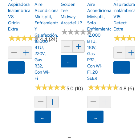
Aspiradora
Aire
Golden
Aire
Aspiradora
Inalámbrica
Acondicionado
Tee
Acondicionado
Inalámbrica
V8
Minisplit,
Midway
Minisplit,
V15
Origin
Enfriamiento
Arcade1UP
Solo
Detect
Extra
Y
Enfriamiento,
Extra
★
★
★
★
★
★
★
★
★
★
Calefacción,
12,000
★
★
★
★
★
★
★
★
★
★
★
★
★
★
★
★
4.4 (24)
18,000
BTU,
BTU,
110V,
220V,
Gas
Gas
R32,
Agregar
R32,
Con Wi-
Agregar
Agrega
Con Wi-
Fi, 20
Fi
SEER
★
★
★
★
★
★
★
★
★
★
★
★
★
★
★
★
★
★
★
★
5.0 (10)
4.8 (6)
Agregar
Agregar