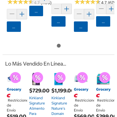
★
★
★
★
★
★
★
★
★
★
★
★
★
★
★
★
★
★
★
★
4.7 (1108)
4.7 (679
Agregar
Agregar
Agrega
Agregar
Agregar
Lo Más Vendido En Línea...
Grocery
Grocery
Grocery
$729.00
$1,199.00
Kirkland
Kirkland
Restricciones
Restricciones
Restriccion
Signature
Signature
de
de
de
Alimento
Nature's
Envío
Envío
Envío
Para
Domain
$519.00
$569.00
$299.0