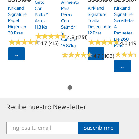
Gato
Alimento
Kirkland
Kirkland
Kirkland
Con
Para
Signature
Signature
Signature
Pollo Y
Perro
Papel
Toalla
Servilletas
Arroz
Con
Higiénico
Desechable
4
11.3 Kg
Salmón
30 Pzas
12 Pzas
Paquetes
Y
★
★
★
★
★
★
★
★
★
★
4.8 (1751)
De 260
Camote
★
★
★
★
★
★
★
★
★
★
★
★
★
★
★
★
★
★
★
★
4.7 (415)
4.8 (497
Pzas
15.87kg
★
★
★
★
★
★
★
★
★
★
★
★
★
★
★
★
Seleccionar Código Postal
Seleccionar Código
4.7 (1108)
Selecci
Recibe nuestro Newsletter