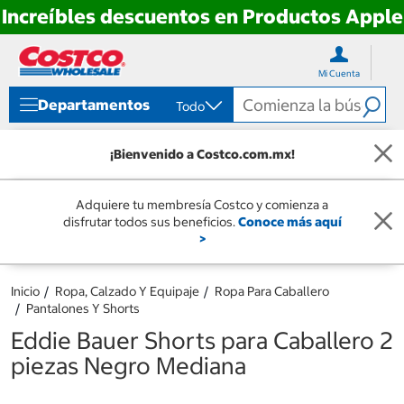
Increíbles descuentos en Productos Apple
Ir
Ir
directo
directo
Mi Cuenta
al
al
contenido
menú
Departamentos
Todo
de
navegación
¡Bienvenido a Costco.com.mx!
Adquiere tu membresía Costco y comienza a
disfrutar todos sus beneficios.
Conoce más aquí
>
Inicio
Ropa, Calzado Y Equipaje
Ropa Para Caballero
Pantalones Y Shorts
Eddie Bauer Shorts para Caballero 2
piezas Negro Mediana