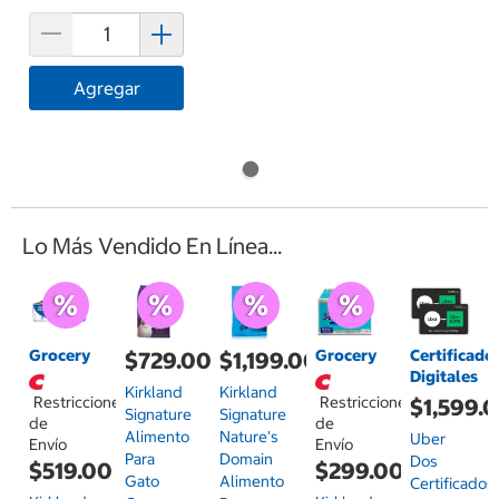
Agregar
Lo Más Vendido En Línea...
Grocery
Grocery
Certificado
$729.00
$1,199.00
Digitales
Kirkland
Kirkland
Restricciones
Restricciones
$1,599.
Signature
Signature
de
de
Alimento
Nature's
Uber
Envío
Envío
Para
Domain
Dos
$519.00
$299.00
Gato
Alimento
Certificados