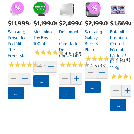
$11,999.00
$1,199.00
$2,499.00
$2,199.00
$1,669.
Samsung
Moschino
De'Longhi
Samsung
Enfamil
Proyector
Toy Boy
,
Galaxy
Premium
Portátil
100ml
Calentador
Buds 3
Confort
The
De
Plata
Fórmula
★
★
★
★
★
★
★
★
★
★
4.8 (32)
Freestyle
Convección
Láctea 2
★
★
★
★
★
★
★
★
★
★
4.0 (4)
Pzas De
★
★
★
★
★
★
★
★
★
★
★
★
★
★
★
★
★
★
★
★
4.7 (9)
4.5 (33)
1.1 Kg
★
★
★
★
★
★
Agregar
Agregar
Agregar
Agregar
Agrega