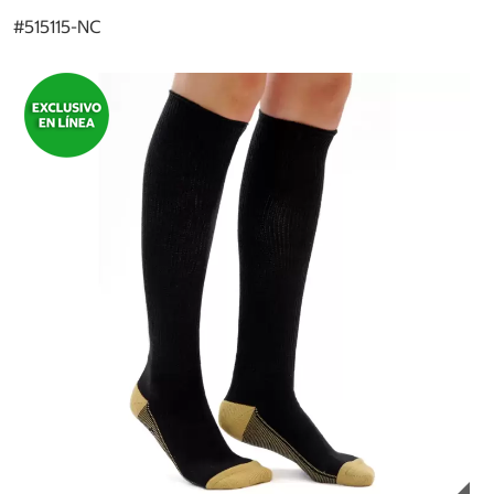
#
515115-NC