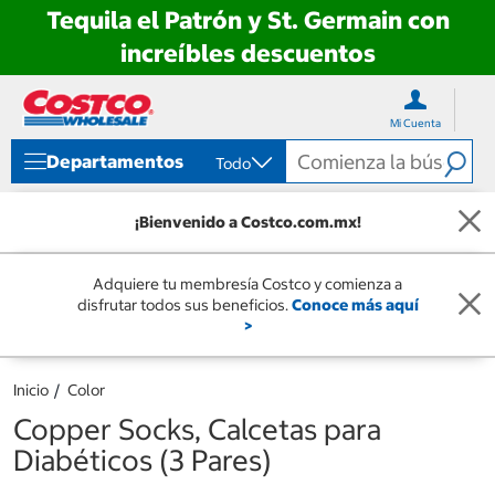
Tequila el Patrón y St. Germain con
increíbles descuentos
Ir
Ir
directo
directo
Mi Cuenta
al
al
contenido
menú
Departamentos
Todo
de
navegación
¡Bienvenido a Costco.com.mx!
Adquiere tu membresía Costco y comienza a
disfrutar todos sus beneficios.
Conoce más aquí
>
Inicio
Color
Copper Socks, Calcetas para
Diabéticos (3 Pares)