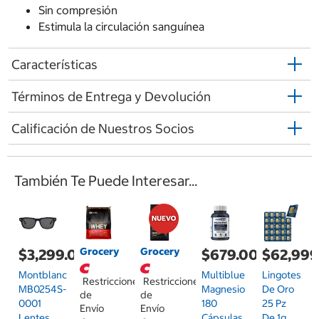
Sin compresión
Estimula la circulación sanguínea
Características
Términos de Entrega y Devolución
Calificación de Nuestros Socios
También Te Puede Interesar...
Grocery
Grocery
$3,299.00
$679.00
$62,999
Montblanc
Multiblue
Lingotes
Restricciones
Restricciones
MB0254S-
Magnesio
De Oro
de
de
0001
180
25 Pz
Envío
Envío
Lentes
Cápsulas
De 1g