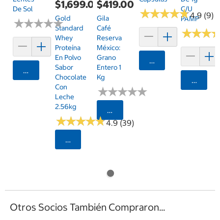
$1,699.00
$419.00
De Sol
C/u
★
★
★
★
★
★
★
★
★
★
4.9 (9)
Gold
Gila
PAMP
★
★
★
★
★
★
★
★
★
★
Standard
Café
★
★
★
★
★
★
Whey
Reserva
Proteína
México:
En Polvo
Grano
Agregar
Sabor
Entero 1
Agregar
Chocolate
Kg
Agrega
Con
★
★
★
★
★
★
★
★
★
★
Leche
2.56kg
Seleccionar Código Postal
★
★
★
★
★
★
★
★
★
★
4.9 (39)
Seleccionar Código Postal
Otros Socios También Compraron...