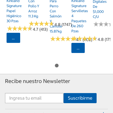
Kirkland
Kirkland
Con
Para
Digitales
Signature
Signature
Pollo Y
Perro
De
Papel
Servilletas
Arroz
Con
$1,000
Higiénico
4
11.3 Kg
Salmón
C/u
30 Pzas
Paquetes
Y
★
★
★
★
★
★
★
★
★
★
★
★
★
★
★
★
4.8 (1747)
De 260
Camote
★
★
★
★
★
★
★
★
★
★
4.7 (413)
Pzas
15.87kg
★
★
★
★
★
★
★
★
★
★
★
★
★
★
★
★
★
★
★
★
Seleccionar Código Postal
4.8 (175)
4.7 (1102)
Seleccionar Código
Recibe nuestro Newsletter