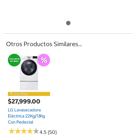
Otros Productos Similares...
$27,999.00
LG Lavasecadora
Eléctrica 22Kg/13Kg
Con Pedestal
★
★
★
★
★
★
★
★
★
★
4.5 (50)