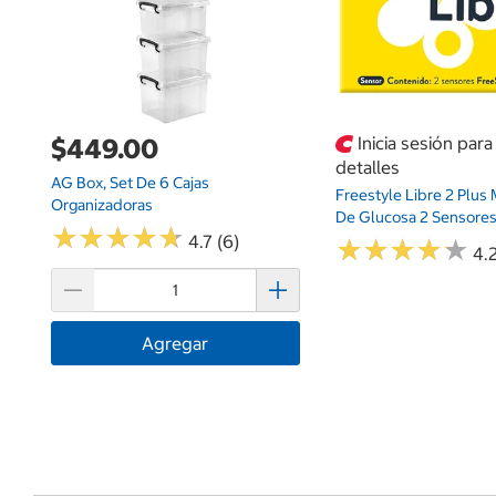
$449.00
Inicia sesión par
detalles
AG Box, Set De 6 Cajas
Freestyle Libre 2 Plus
Organizadoras
De Glucosa 2 Sensore
★
★
★
★
★
★
★
★
★
★
4.7 (6)
★
★
★
★
★
★
★
★
★
★
4.2
Agregar