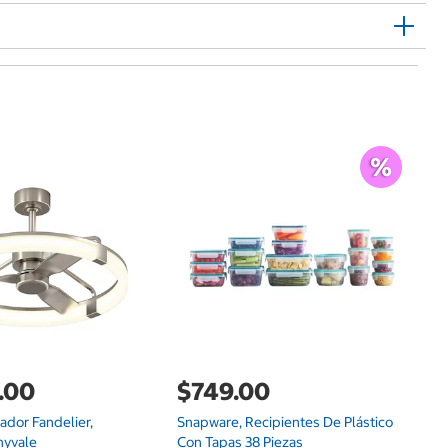
$
Bi
DF
.00
$749.00
lador Fandelier,
Snapware, Recipientes De Plástico
nyvale
Con Tapas 38 Piezas