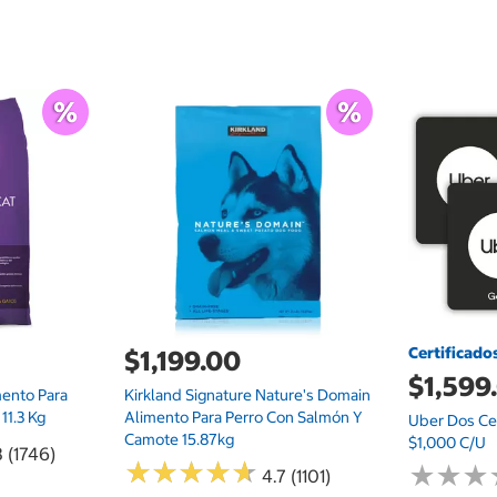
Certificado
$1,199.00
$1,599
mento Para
Kirkland Signature Nature's Domain
11.3 Kg
Alimento Para Perro Con Salmón Y
Uber Dos Cer
Camote 15.87kg
$1,000 C/u
8 (1746)
★
★
★
★
★
★
★
★
★
★
★
★
★
★
★
★
4.7 (1101)