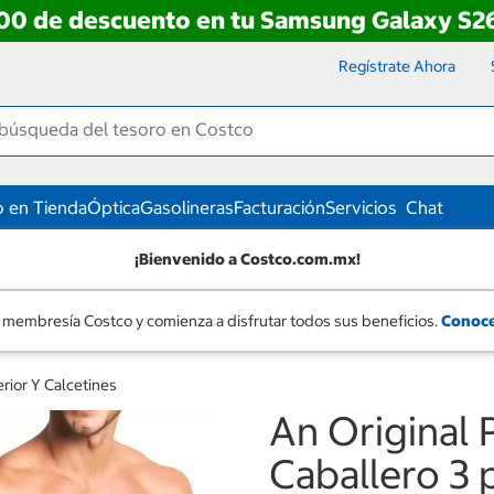
00 de descuento en tu Samsung Galaxy S26
Regístrate Ahora
 en Tienda
Óptica
Gasolineras
Facturación
Servicios
Chat
¡Bienvenido a Costco.com.mx!
 membresía Costco y comienza a disfrutar todos sus beneficios.
Conoce
erior Y Calcetines
An Original 
Caballero 3 