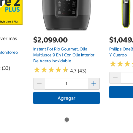
a ver más
$2,099.00
$1,049
Instant Pot Rio Gourmet, Olla
Philips One
 Monitoreo
Multiusos 9 En 1 Con Olla Interior
Y Cuerpo
s
De Acero Inoxidable
★
★
★
★
★
★
 (33)
★
★
★
★
★
★
★
★
★
★
4.7 (43)
Agregar