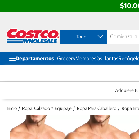
$10,0
Ir
Ir
directo
directo
al
al
contenido
menú
Todo
de
navegación
Departamentos
Grocery
Membresías
Llantas
Recógelo
Adquiere tu
Inicio
Ropa, Calzado Y Equipaje
Ropa Para Caballero
Ropa Int