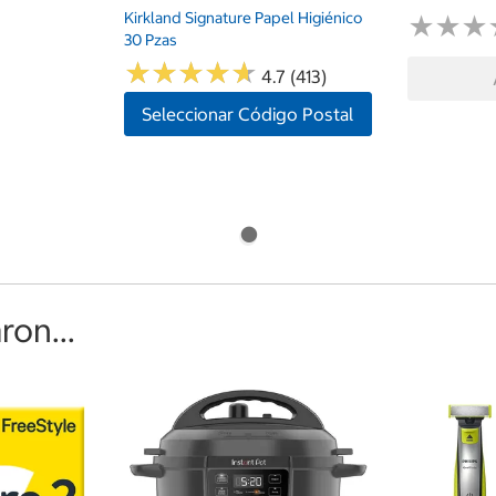
Kirkland Signature Papel Higiénico
★
★
★
★
★
★
30 Pzas
★
★
★
★
★
★
★
★
★
★
4.7 (413)
Seleccionar Código Postal
on...