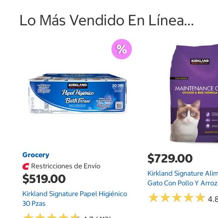
Lo Más Vendido En Línea...
Grocery
$729.00
Restricciones de Envío
Kirkland Signature Ali
$519.00
Gato Con Pollo Y Arroz 
Kirkland Signature Papel Higiénico
★
★
★
★
★
★
★
★
★
★
4.
30 Pzas
★
★
★
★
★
★
★
★
★
★