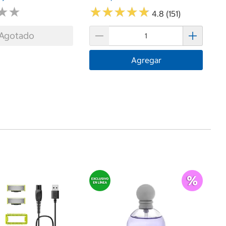
★
★
★
★
★
★
★
★
★
★
★
★
★
★
4.8 (151)
Agotado
Agregar
$
H