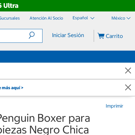
 Ultra
Español
Sucursales
Atención Al Socio
México
Iniciar Sesión
Carrito
 más aquí >
Imprimir
Penguin Boxer para
piezas Negro Chica