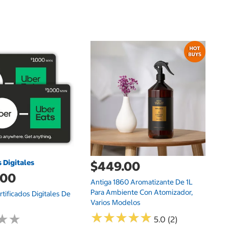
s Digitales
$449.00
d
.00
Antiga 1860 Aromatizante De 1L
Fr
Para Ambiente Con Atomizador,
tificados Digitales De
De
Varios Modelos
★
★
★
★
★
★
★
★
★
★
★
★
★
★
5.0 (2)