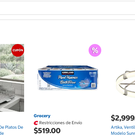
Grocery
$2,999
Restricciones de Envío
De Platos De
Artika, Venti
$519.00
de
Modelo Sun