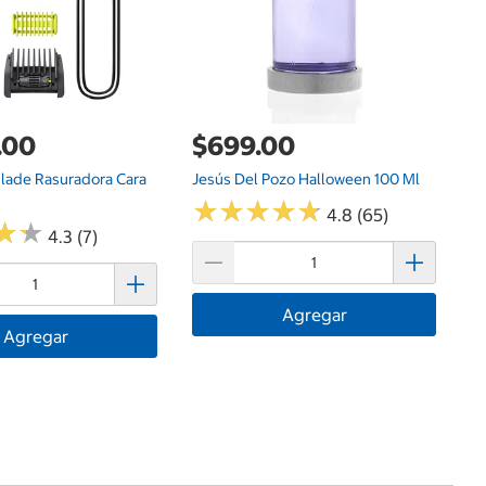
.00
$699.00
Blade Rasuradora Cara
Jesús Del Pozo Halloween 100 Ml
★
★
★
★
★
★
★
★
★
★
4.8 (65)
★
★
★
★
4.3 (7)
Agregar
Agregar