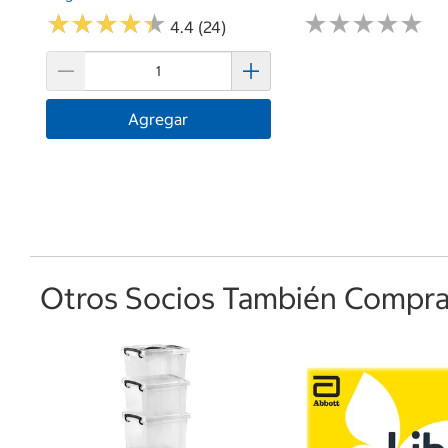
★
★
★
★
★
★
★
★
★
★
★
★
★
★
★
★
★
★
★
★
4.4 (24)
Agregar
Otros Socios También Comprar